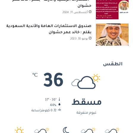
R
حشوان
أغسطس 11, 2024
S
S
صندوق الاستثمارات العامة والأندية السعودية
بقلم : خالد عمر حشوان
يونيو 10, 2023
الطقس
36
℃
37º - 36º
مسقط
44%
0.72 كيلومتر/ساعة
غيوم متفرقة