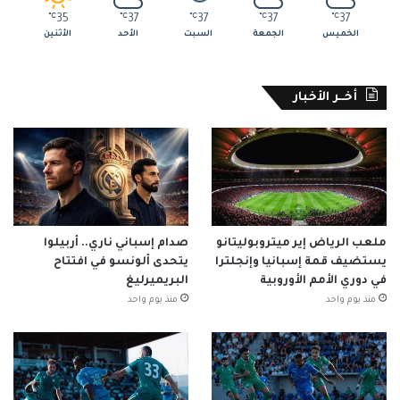
℃
35
℃
37
℃
37
℃
37
℃
37
الخميس
الجمعة
السبت
الأحد
الأثنين
أخــر الأخبار
ملعب الرياض إير ميتروبوليتانو
صدام إسباني ناري.. أربيلوا
يستضيف قمة إسبانيا وإنجلترا
يتحدى ألونسو في افتتاح
في دوري الأمم الأوروبية
البريميرليغ
منذ يوم واحد
منذ يوم واحد