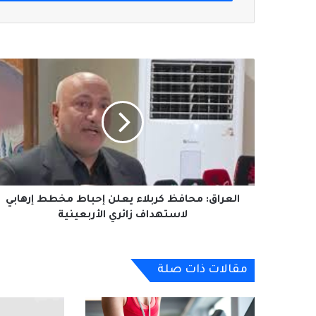
العراق:
محافظ
كربلاء
يعلن
إحباط
مخطط
إرهابي
لاستهداف
زائري
الأربعينية
العراق: محافظ كربلاء يعلن إحباط مخطط إرهابي
لاستهداف زائري الأربعينية
مقالات ذات صلة