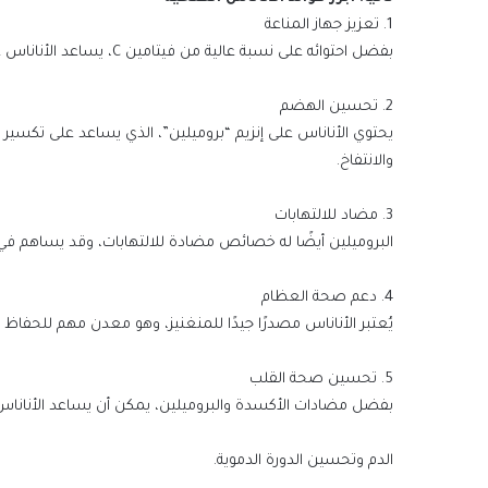
1. تعزيز جهاز المناعة
بفضل احتوائه على نسبة عالية من فيتامين C، يساعد الأناناس على تقوية جهاز المناعة والوقاية من نزلات البرد والالتهابات.
2. تحسين الهضم
يحتوي الأناناس على إنزيم “بروميلين”، الذي يساعد على تكس
والانتفاخ.
3. مضاد للالتهابات
البروميلين أيضًا له خصائص مضادة للالتهابات، وقد يساهم في ت
4. دعم صحة العظام
يُعتبر الأناناس مصدرًا جيدًا للمنغنيز، وهو معدن مهم للحفا
5. تحسين صحة القلب
بفضل مضادات الأكسدة والبروميلين، يمكن أن يساعد الأنانا
الدم وتحسين الدورة الدموية.