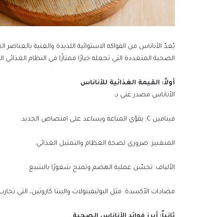
يُعدّ الأناناس من الفواكه الاستوائية اللذيذة والغنية بالعناصر
الصحية المتعددة التي تجعله خيارًا ممتازًا في النظام الغذائي ال
أولاً: القيمة الغذائية للأناناس
الأناناس مصدر غني بـ:
فيتامين C: يقوّي المناعة ويساعد على امتصاص الحديد.
المنغنيز: ضروري لصحة العظام والتمثيل الغذائي.
الألياف: تحسّن عملية الهضم وتمنح شعورًا بالشبع.
مضادات الأكسدة: مثل البوليفينولات والبيتا كاروتين، التي تحارب 
ثانياً: أبرز فوائد الأناناس الصحية