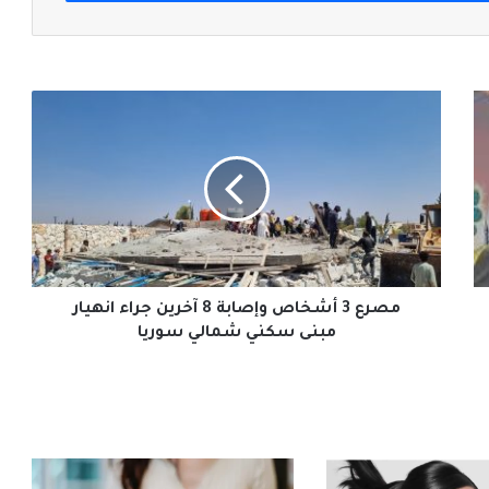
مصرع
3
أشخاص
وإصابة
8
آخرين
جراء
انهيار
مبنى
سكني
مصرع 3 أشخاص وإصابة 8 آخرين جراء انهيار
شمالي
مبنى سكني شمالي سوريا
سوريا