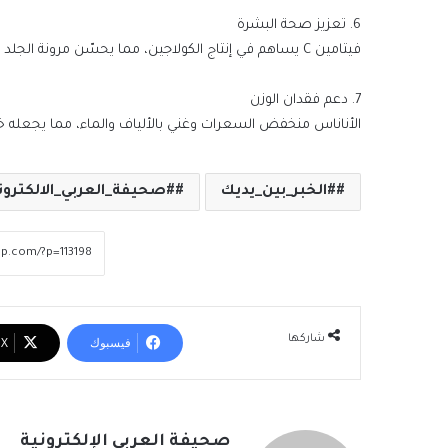
6. تعزيز صحة البشرة
فيتامين C يساهم في إنتاج الكولاجين، مما يحسّن مرونة الجلد ويقلل من التجاعيد.
7. دعم فقدان الوزن
الأناناس منخفض السعرات وغني بالألياف والماء، مما يجعله خيا
#الخبر_بين_يديك
#صحيفة_العربي_الالكترون
شاركها
فيسبوك
‫X
صحيفة العربي الإلكترونية