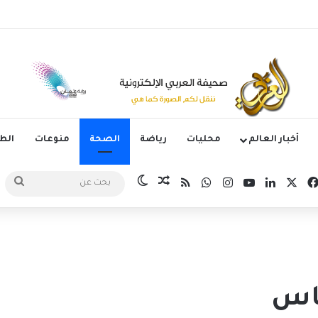
وم الدوري الكوري بثلاثية في أول انتصار تحت قيادة ماريسكا
أخبار العالم
محليات
رياضة
الصحة
منوعات
ال
‫X
فيسبوك
لينكدإن
‫YouTube
انستقرام
واتساب
ملخص الموقع RSS
مقال عشوائي
الوضع المظلم
بحث
عن