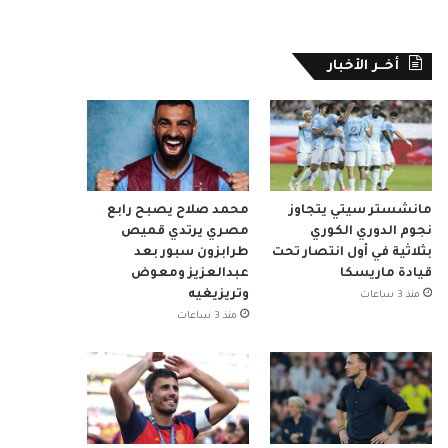
أخــر الأخبار
مانشستر سيتي يتجاوز
محمد صلاح يصبح رابع
نجوم الدوري الكوري
مصري يرتدي قميص
بثلاثية في أول انتصار تحت
طرابزون سبور بعد
قيادة ماريسكا
عبدالعزيز ومعوض
وتريزيغيه
منذ 3 ساعات
منذ 3 ساعات