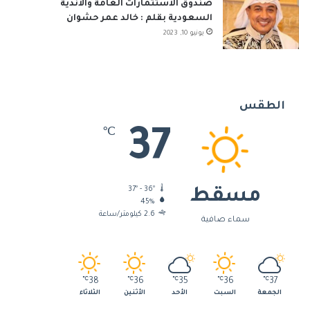
صندوق الاستثمارات العامة والأندية
السعودية بقلم : خالد عمر حشوان
يونيو 10, 2023
الطقس
37
℃
37º - 36º
مسقط
45%
2.6 كيلومتر/ساعة
سماء صافية
℃
38
℃
36
℃
35
℃
36
℃
37
الجمعة
السبت
الأحد
الأثنين
الثلاثاء