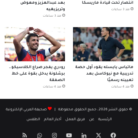
انتصار تحت قيادة ماريسكا
بعد عبدالعزيز ومعوض
وتريزيغيه
منذ 3 ساعات
منذ 3 ساعات
ماتياس يايسله يقود أول حصة
رودري يفجر صراع الكلاسيكو..
تدريبية مع نيوكاسل بعد
برشلونة يدخل بقوة على خط
تعيينه رسميًا
الصفقة
منذ 4 ساعات
منذ 4 ساعات
© حقوق النشر 2026، جميع الحقوق محفوظة |
صحيفة العربي الإلكترونية
الرئيسية
عن
فريق العمل
أخبار العالم
الطقس
‫X
فيسبوك
لينكدإن
‫YouTube
انستقرام
واتساب
ملخص