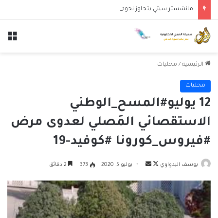
مانشستر سيتي يتجاوز نجوم الدوري الكوري بثلاثية في أول انتصار تحت قيادة ماريسكا
الق
الرئيسية
/
محليات
محليات
12 يوليو#المسح_الوطني
الاستقصائي المَصلي لعدوى مرض
#فيروس_كورونا #كوفيد-19
تابع
أرسل
يوسف البدواوي
يوليو 5, 2020
373
2 دقائق
على
بريدا
X
إلكترونيا