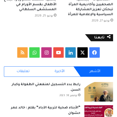
الصحفيين وأكاديمية المرأة
الأطفال بقسم الأورام في
تبحثان تعزيز المشاركة
المستشفى السلطاني
السياسية والإعلامية للمرأة
يونيو 25, 2026
يونيو 27, 2026
تابعنا
‫X
فيسبوك
لينكدإن
‫YouTube
انستقرام
واتساب
ملخص
الموقع
الأشهر
الأخيرة
تعليقات
RSS
رابط بدء التسجيل لمنفعتي الطفولة وكبار
السن.
نوفمبر 18, 2023
“الأبناء ضحية لتربية الآباء” بقلم : خالد عمر
حشوان