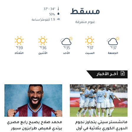
37º - 34º
مسقط
50%
1.9 كيلومتر/ساعة
غيوم متفرقة
℃
39
℃
36
℃
35
℃
37
℃
37
الجمعة
السبت
الأحد
الأثنين
الثلاثاء
أخــر الأخبار
مانشستر سيتي يتجاوز نجوم
محمد صلاح يصبح رابع مصري
الدوري الكوري بثلاثية في أول
يرتدي قميص طرابزون سبور