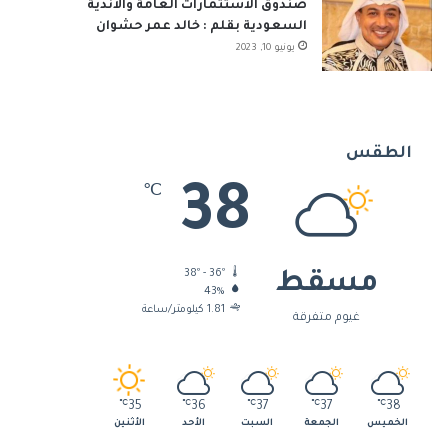
صندوق الاستثمارات العامة والأندية
السعودية بقلم : خالد عمر حشوان
يونيو 10, 2023
الطقس
38
℃
38º - 36º
مسقط
43%
1.81 كيلومتر/ساعة
غيوم متفرقة
℃
35
℃
36
℃
37
℃
37
℃
38
الخميس
الجمعة
السبت
الأحد
الأثنين