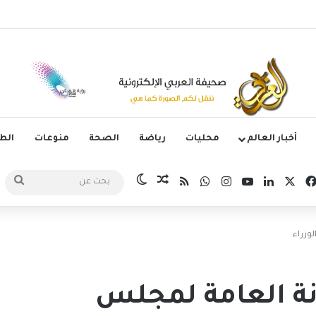
وليتانو يستضيف قمة إسبانيا وإنجلترا في دوري الأمم الأوروبية
أخبار العالم
محليات
رياضة
الصحة
منوعات
ال
‫X
فيسبوك
لينكدإن
‫YouTube
انستقرام
واتساب
ملخص الموقع RSS
مقال عشوائي
الوضع المظلم
بحث
عن
وزراء
نة العامة لمجلس