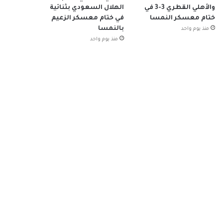
والأهلي القطري 3-3 في
الهلال السعودي بثنائية
ختام معسكر النمسا
في ختام معسكر الزعيم
بالنمسا
منذ يوم واحد
منذ يوم واحد