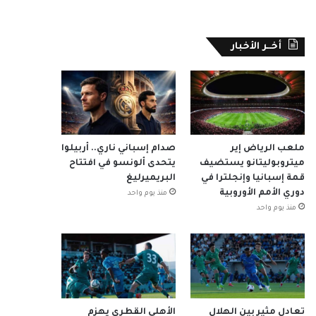
أخــر الأخبار
ملعب الرياض إير
صدام إسباني ناري.. أربيلوا
ميتروبوليتانو يستضيف
يتحدى ألونسو في افتتاح
قمة إسبانيا وإنجلترا في
البريميرليغ
دوري الأمم الأوروبية
منذ يوم واحد
منذ يوم واحد
تعادل مثير بين الهلال
الأهلي القطري يهزم