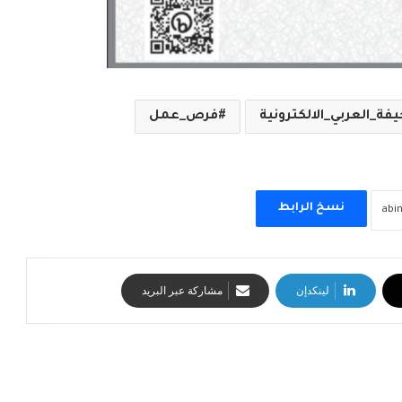
ة_العربي_الالكترونية
فرص_عمل
نسخ الرابط
لينكدإن
مشاركة عبر البريد