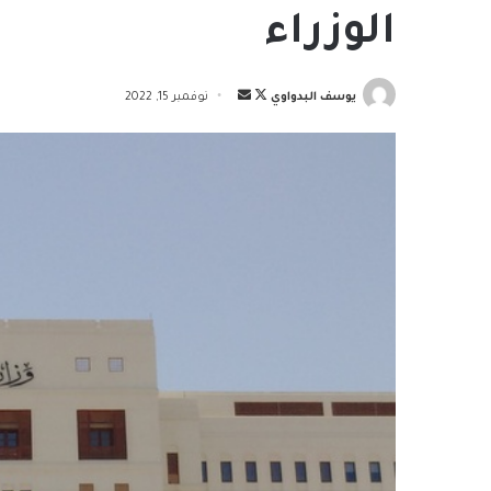
الوزراء
تابع
أرسل
يوسف البدواوي
نوفمبر 15, 2022
على
بريدا
X
إلكترونيا