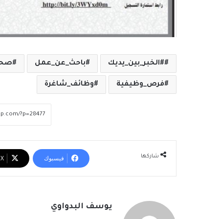
#الخبر_بين_يديك
باحث_عن_عمل
صحيف
فرص_وظيفية
وظائف_شاغرة
شاركها
فيسبوك
‫X
يوسف البدواوي