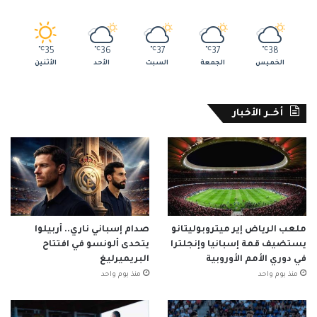
℃
35
℃
36
℃
37
℃
37
℃
38
الخميس
الجمعة
السبت
الأحد
الأثنين
أخــر الأخبار
ملعب الرياض إير ميتروبوليتانو
صدام إسباني ناري.. أربيلوا
يستضيف قمة إسبانيا وإنجلترا
يتحدى ألونسو في افتتاح
في دوري الأمم الأوروبية
البريميرليغ
منذ يوم واحد
منذ يوم واحد