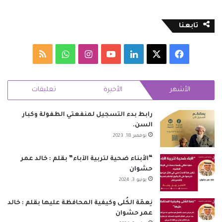
تابعنا
‫X
فيسبوك
لينكدإن
‫YouTube
انستقرام
واتساب
ملخص
الموقع
الأشهر
الأخيرة
تعليقات
RSS
رابط بدء التسجيل لمنفعتي الطفولة وكبار
السن.
نوفمبر 18, 2023
“الأبناء ضحية لتربية الآباء” بقلم : خالد عمر
حشوان
يونيو 3, 2024
نِعمَة الكُلى وكيفية المحافظة عليها بقلم : خالد
عمر حشوان