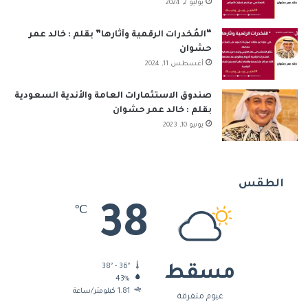
يوليو 2, 2024
“المُخدرات الرقمية وآثارها” بقلم : خالد عمر
حشوان
أغسطس 11, 2024
صندوق الاستثمارات العامة والأندية السعودية
بقلم : خالد عمر حشوان
يونيو 10, 2023
الطقس
38
℃
38º - 36º
مسقط
43%
1.81 كيلومتر/ساعة
غيوم متفرقة