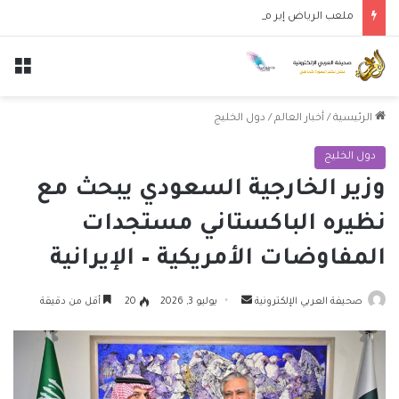
ملعب الرياض إير ميتروبوليتانو يستضيف قمة إسبانيا وإنجلترا في دوري الأمم الأوروبية
الق
الرئيسية
/
أخبار العالم
/
دول الخليج
دول الخليج
وزير الخارجية السعودي يبحث مع
نظيره الباكستاني مستجدات
المفاوضات الأمريكية – الإيرانية
أرسل
صحيفة العربي الإلكترونية
يوليو 3, 2026
20
أقل من دقيقة
بريدا
إلكترونيا