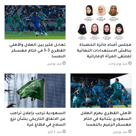
مجلس أمناء جائزة الحصباة
تعادل مثير بين الهلال والأهلي
يناقش الاستعدادات النهائية
القطري 3-3 في ختام معسكر
لملتقى المرأة الإماراتية
النمسا
منذ يوم واحد
منذ يومين
الأهلي القطري يهزم الهلال
السعودية ترحب بإعلان ترامب
السعودي بثنائية في ختام
عن الاتفاق التاريخي بشأن نزع
معسكر الزعيم بالنمسا
السلاح في قطاع غزة
منذ يومين
منذ 5 أيام