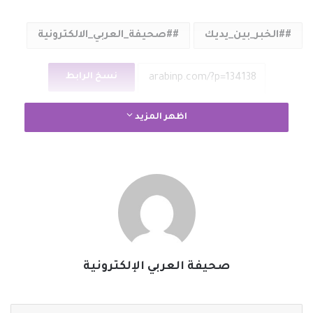
#الخبر_بين_يديك
#صحيفة_العربي_الالكترونية
نسخ الرابط
اظهر المزيد
صحيفة العربي الإلكترونية