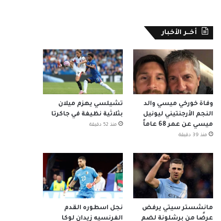
أخــر الأخبار
وفاة خورخي ميسي والد
تشيلسي يهزم ميلان
النجم الأرجنتيني ليونيل
بثلاثية نظيفة في جاكرتا
ميسي عن عمر 68 عاماً
منذ 52 دقيقة
منذ 39 دقيقة
مانشستر سيتي يرفض
نجل اسطوره القدم
عرضًا من برشلونة لضم
الفرنسيه زيدان لوكا