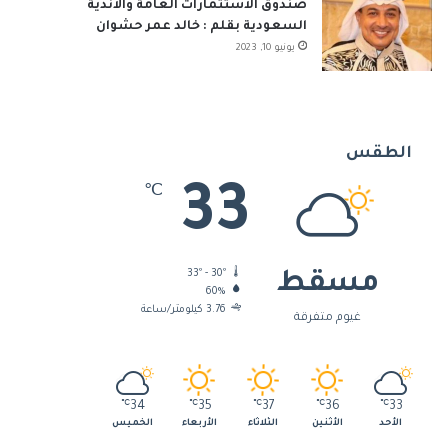
صندوق الاستثمارات العامة والأندية
السعودية بقلم : خالد عمر حشوان
يونيو 10, 2023
الطقس
33
℃
33º - 30º
مسقط
60%
3.76 كيلومتر/ساعة
غيوم متفرقة
℃
34
℃
35
℃
37
℃
36
℃
33
الأحد
الأثنين
الثلاثاء
الأربعاء
الخميس