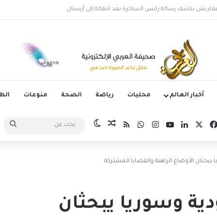
لأرجنتيني ليونيل ميسي عن عمر 68 عاماً
أخبار العالم
محليات
رياضة
الصحة
منوعات
ال
‫X
فيسبوك
لينكدإن
‫YouTube
انستقرام
واتساب
ملخص الموقع RSS
مقال عشوائي
الوضع المظلم
بحث
عن
 يبحثان الأوضاع الراهنة والقضايا المشتركة
دية وسوريا يبحثان