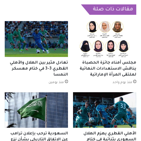
صحته
مقالات ذات صلة
مجلس أمناء جائزة الحصباة
تعادل مثير بين الهلال والأهلي
يناقش الاستعدادات النهائية
القطري 3-3 في ختام معسكر
لملتقى المرأة الإماراتية
النمسا
منذ يوم واحد
منذ يومين
الأهلي القطري يهزم الهلال
السعودية ترحب بإعلان ترامب
السعودي بثنائية في ختام
عن الاتفاق التاريخي بشأن نزع