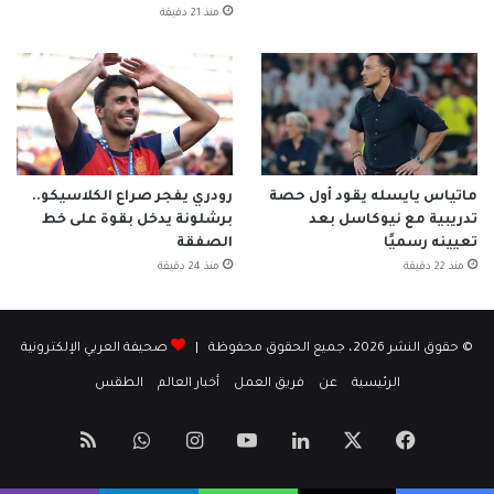
منذ 21 دقيقة
ماتياس يايسله يقود أول حصة
رودري يفجر صراع الكلاسيكو..
تدريبية مع نيوكاسل بعد
برشلونة يدخل بقوة على خط
تعيينه رسميًا
الصفقة
منذ 22 دقيقة
منذ 24 دقيقة
© حقوق النشر 2026، جميع الحقوق محفوظة |
صحيفة العربي الإلكترونية
الرئيسية
عن
فريق العمل
أخبار العالم
الطقس
‫X
فيسبوك
لينكدإن
‫YouTube
انستقرام
واتساب
ملخص
الموقع