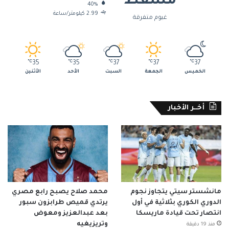
مسقط
40%
2.99 كيلومتر/ساعة
غيوم متفرقة
℃
35
℃
35
℃
37
℃
37
℃
37
الخميس
الجمعة
السبت
الأحد
الأثنين
أخــر الأخبار
مانشستر سيتي يتجاوز نجوم
محمد صلاح يصبح رابع مصري
الدوري الكوري بثلاثية في أول
يرتدي قميص طرابزون سبور
انتصار تحت قيادة ماريسكا
بعد عبدالعزيز ومعوض
وتريزيغيه
منذ 19 دقيقة