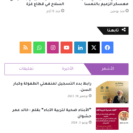
معسكر الزعيم بالنمسا
السلاح في قطاع غزة
منذ يومين
منذ 6 أيام
تابعنا
‫X
فيسبوك
لينكدإن
‫YouTube
انستقرام
واتساب
ملخص
الموقع
الأشهر
الأخيرة
تعليقات
RSS
رابط بدء التسجيل لمنفعتي الطفولة وكبار
السن.
نوفمبر 18, 2023
“الأبناء ضحية لتربية الآباء” بقلم : خالد عمر
حشوان
يونيو 3, 2024