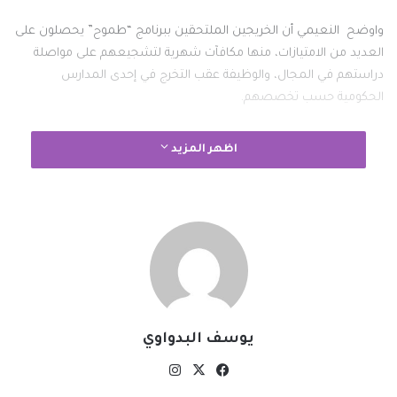
واوضح النعيمي أن الخريجين الملتحقين ببرنامج “طموح” يحصلون على
العديد من الامتيازات، منها مكافآت شهرية لتشجيعهم على مواصلة
دراستهم في المجال، والوظيفة عقب التخرج في إحدى المدارس
الحكومية حسب تخصصهم.
والجدير بالذكر إلى أن قطر أطلقت برنامج “طموح” قبل سنوات، لسد
اظهر المزيد
احتياجات المؤسسات التربوية الحكومية من الوظائف التعليمية،
والمساهمة في توطينها من مختلف التخصصات العلمية، وقد تم إدراج
هذا البرنامج كأحد برامج الابتعاث الحكومي الذي تشرف عليه وزارة التنمية
الإدارية والعمل والشؤون الاجتماعية.
نسخ الرابط
يوسف البدواوي
‫X
فيسبوك
انستقرام