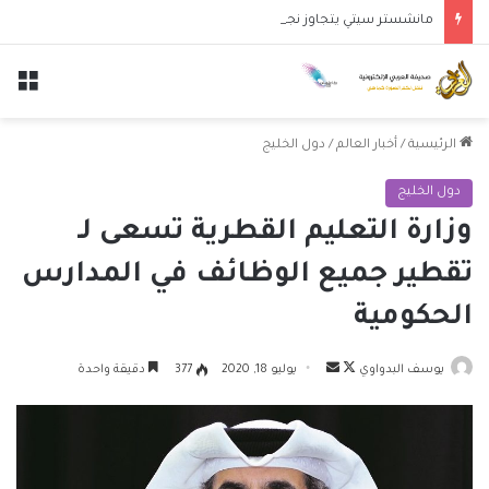
مانشستر سيتي يتجاوز نجوم الدوري الكوري بثلاثية في أول انتصار تحت قيادة ماريسكا
الق
الرئيسية
/
أخبار العالم
/
دول الخليج
دول الخليج
وزارة التعليم القطرية تسعى لـ
تقطير جميع الوظائف في المدارس
الحكومية
تابع
أرسل
يوسف البدواوي
يوليو 18, 2020
377
دقيقة واحدة
على
بريدا
X
إلكترونيا