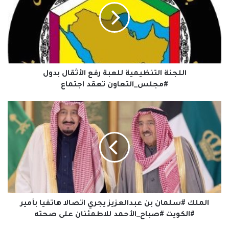
رفع
الأثقال
بدول
#مجلس_التعاون
تعقد
اجتماع
اللجنة التنظيمية للعبة رفع الأثقال بدول
#مجلس_التعاون تعقد اجتماع
الملك
#سلمان
بن
عبدالعزيز
يجري
اتصالا
هاتفيا
بأمير
#الكويت
#صباح_الأحمد
الملك #سلمان بن عبدالعزيز يجري اتصالا هاتفيا بأمير
للاطمئنان
#الكويت #صباح_الأحمد للاطمئنان على صحته
على