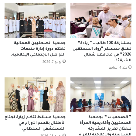
بمشاركة 100 طالب.. “ريادة”
جمعية الصحفيين العمانية
تطلق معسكر “رواد المستقبل
تختتم دورة إدارة منصات
2026” في محافظة شمال
التواصل الاجتماعي الإعلامية.
الشرقيّة.
يوليو 7, 2026
منذ 4 أسابيع
” الصحفيات ” بجمعية
جمعية مسقط تنظم زيارة لجناح
الصحفيين وأكاديمية المرأة
الأطفال بقسم الأورام في
تبحثان تعزيز المشاركة
المستشفى السلطاني
السياسية والإعلامية للمرأة