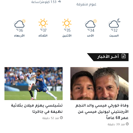
1.53 كيلومتر/ساعة
غيوم متفرقة
℃
36
℃
37
℃
35
℃
34
℃
32
السبت
الأحد
الأثنين
الثلاثاء
الأربعاء
أخــر الأخبار
وفاة خورخي ميسي والد النجم
تشيلسي يهزم ميلان بثلاثية
الأرجنتيني ليونيل ميسي عن
نظيفة في جاكرتا
عمر 68 عاماً
منذ 52 دقيقة
منذ 39 دقيقة