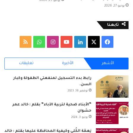
يونيو 25, 2026
يونيو 27, 2026
تابعنا
‫X
فيسبوك
لينكدإن
‫YouTube
انستقرام
واتساب
ملخص
الموقع
الأشهر
الأخيرة
تعليقات
RSS
رابط بدء التسجيل لمنفعتي الطفولة وكبار
السن.
نوفمبر 18, 2023
“الأبناء ضحية لتربية الآباء” بقلم : خالد عمر
حشوان
يونيو 3, 2024
نِعمَة الكُلى وكيفية المحافظة عليها بقلم : خالد