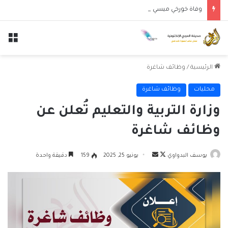
وفاة خورخي ميسي والد النجم الأرجنتيني ليونيل ميسي عن عمر 68 عاماً
الق
الرئيسية
/
وظائف شاغرة
محليات
وظائف شاغرة
وزارة التربية والتعليم تُعلن عن
وظائف شاغرة
تابع
أرسل
يوسف البدواوي
يونيو 25, 2025
159
دقيقة واحدة
على
بريدا
X
إلكترونيا