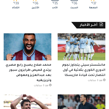
℃
39
℃
36
℃
35
℃
36
℃
37
الجمعة
السبت
الأحد
الأثنين
الثلاثاء
أخــر الأخبار
مانشستر سيتي يتجاوز نجوم
محمد صلاح يصبح رابع مصري
الدوري الكوري بثلاثية في أول
يرتدي قميص طرابزون سبور
انتصار تحت قيادة ماريسكا
بعد عبدالعزيز ومعوض
وتريزيغيه
منذ 3 ساعات
منذ 3 ساعات