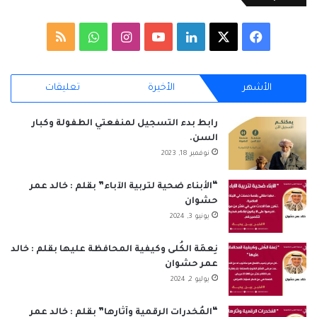
‫X
فيسبوك
لينكدإن
‫YouTube
انستقرام
واتساب
ملخص
الموقع
الأشهر
الأخيرة
تعليقات
RSS
رابط بدء التسجيل لمنفعتي الطفولة وكبار
السن.
نوفمبر 18, 2023
“الأبناء ضحية لتربية الآباء” بقلم : خالد عمر
حشوان
يونيو 3, 2024
نِعمَة الكُلى وكيفية المحافظة عليها بقلم : خالد
عمر حشوان
يوليو 2, 2024
“المُخدرات الرقمية وآثارها” بقلم : خالد عمر