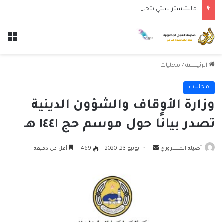
مانشستر سيتي يتجاوز نجوم الدوري الكوري بثلاثية في أول انتصار تحت قيادة ماريسكا
الق
الرئيسية
/
محليات
محليات
وزارة الأوقاف والشؤون الدينية
تصدر بيانًا حول موسم حج ١٤٤١ هـ
أرسل
أصيلة المسروري
يونيو 23, 2020
469
أقل من دقيقة
بريدا
إلكترونيا