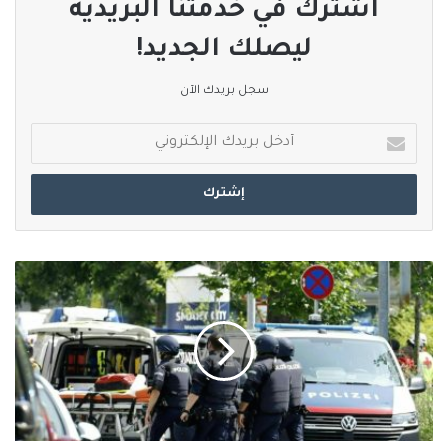
اشترك في خدمتنا البريدية
ليصلك الجديد!
سجل بريدك الآن
أدخل
بريدك
الإلكتروني
قتلى
وجرحى
في
حادث
إطلاق
نار
بمدرسة
في
النمسا