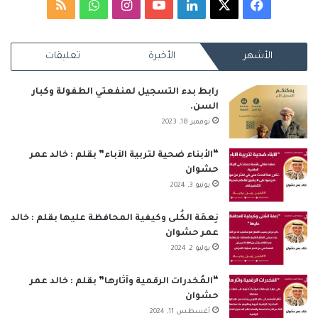
‫X
فيسبوك
لينكدإن
‫YouTube
انستقرام
واتساب
ملخص
الموقع
الأشهر
الأخيرة
تعليقات
RSS
رابط بدء التسجيل لمنفعتي الطفولة وكبار
السن.
نوفمبر 18, 2023
“الأبناء ضحية لتربية الآباء” بقلم : خالد عمر
حشوان
يونيو 3, 2024
نِعمَة الكُلى وكيفية المحافظة عليها بقلم : خالد
عمر حشوان
يوليو 2, 2024
“المُخدرات الرقمية وآثارها” بقلم : خالد عمر
حشوان
أغسطس 11, 2024