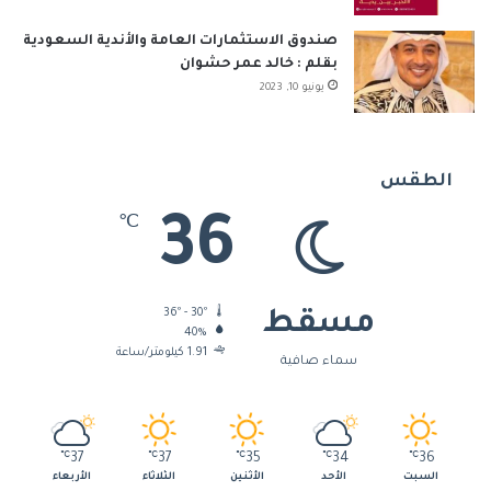
صندوق الاستثمارات العامة والأندية السعودية
بقلم : خالد عمر حشوان
يونيو 10, 2023
الطقس
36
℃
36º - 30º
مسقط
40%
1.91 كيلومتر/ساعة
سماء صافية
℃
37
℃
37
℃
35
℃
34
℃
36
السبت
الأحد
الأثنين
الثلاثاء
الأربعاء