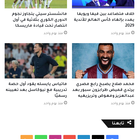
خلاف متصاعد بين فيفا ويويفا
مانشستر سيتي يتجاوز نجوم
يهدد بإلغاء كأس العالم للأندية
الدوري الكوري بثلاثية في أول
2029
انتصار تحت قيادة ماريسكا
منذ يوم واحد
منذ يوم واحد
محمد صلاح يصبح رابع مصري
ماتياس يايسله يقود أول حصة
يرتدي قميص طرابزون سبور بعد
تدريبية مع نيوكاسل بعد تعيينه
عبدالعزيز ومعوض وتريزيغيه
رسميًا
منذ يوم واحد
منذ يوم واحد
تابعنا