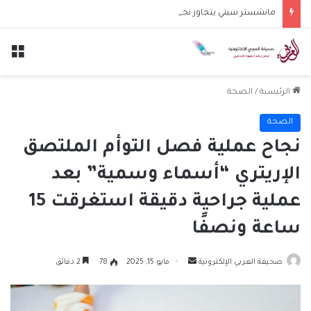
مانشستر سيتي يتجاوز نجوم الدوري الكوري بثلاثية في أول انتصار تحت قيادة ماريسكا
الق
الرئيسية
/
الصحة
الصحة
نجاح عملية فصل التوأم الملتصق
الإريتري “أسماء وسمية” بعد
عملية جراحية دقيقة استغرقت 15
ساعة ونصفًا
أرسل
صحيفة العربي الإلكترونية
مايو 15, 2025
78
2 دقائق
بريدا
إلكترونيا