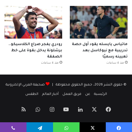
ماتياس يايسله يقود أول حصة
رودري يفجر صراع الكلاسيكو..
تدريبية مع نيوكاسل بعد
برشلونة يدخل بقوة على خط
تعيينه رسميًا
الصفقة
منذ 4 ساعات
منذ 4 ساعات
© حقوق النشر 2026، جميع الحقوق محفوظة |
صحيفة العربي الإلكترونية
الرئيسية
عن
فريق العمل
أخبار العالم
الطقس
‫X
فيسبوك
لينكدإن
‫YouTube
انستقرام
واتساب
ملخص
الموقع