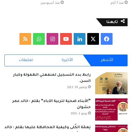
منذ 7 أيام
منذ أسبوعين
نسخ الرابط
تابعنا
‫X
فيسبوك
لينكدإن
‫YouTube
انستقرام
واتساب
ملخص
الموقع
الأشهر
الأخيرة
تعليقات
RSS
رابط بدء التسجيل لمنفعتي الطفولة وكبار
السن.
نوفمبر 18, 2023
“الأبناء ضحية لتربية الآباء” بقلم : خالد عمر
حشوان
يونيو 3, 2024
نِعمَة الكُلى وكيفية المحافظة عليها بقلم : خالد