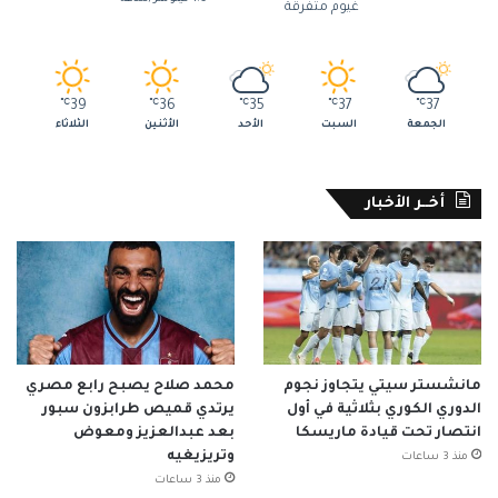
غيوم متفرقة
℃
39
℃
36
℃
35
℃
37
℃
37
الجمعة
السبت
الأحد
الأثنين
الثلاثاء
أخــر الأخبار
مانشستر سيتي يتجاوز نجوم
محمد صلاح يصبح رابع مصري
الدوري الكوري بثلاثية في أول
يرتدي قميص طرابزون سبور
انتصار تحت قيادة ماريسكا
بعد عبدالعزيز ومعوض
وتريزيغيه
منذ 3 ساعات
منذ 3 ساعات