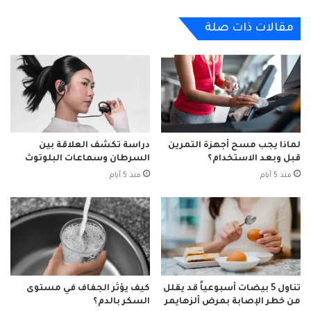
الفريق الطبي والجراحي الذين قدموا عصارة تجربتهم المهنية والطبية من
الإلكتروني"
أجل تهيئة الظروف الأمثل لنجاح العملية وسلامة التوأم.
مقالات ذات صلة
من جانبه أوضح استشاري جراحة المخ والأعصاب للأطفال، رئيس قسم
جراحة المخ والأعصاب للأطفال الدكتور معتصم الزعبي، أن التوأم خضع
لتقييم دقيق شمل فحوصات متعددة أظهرت اشتراك التوأم في عظام
الجمجمة وأغشية المخ والأوردة وبعض الشرايين، مما استوجب إجراء
عملية الفصل على عدة مراحل الأولى جراحية تلاها ثلاث عمليات عن
طريق الأشعة التداخلية لسد الشرايين والأوردة المشتركة، كما وضع
فريق جراحة تجميل الأطفال بالونات تحت الجلد؛ بهدف تمديد الجلد على
لماذا يجب مسح أجهزة التمرين
دراسة تكشف العلاقة بين
مدى أشهر ليتسنى إمكانية تغطية الفراغ بعد الفصل.
قبل وبعد الاستخدام؟
السرطان وسماعات البلوتوث
وأعرب ذوو التوأم من جانبهم عن شكرهم وامتنانهم لخادم الحرمين
منذ 5 أيام
منذ 5 أيام
الشريفين، وسمو ولي عهده الأمين – حفظهما الله -، على قيام الفريق
الطبي المختص بإجراء عملية فصل التوأم وتقديم العلاج اللازم لهما،
مشيدين بما تقوم به المملكة من عمل إنساني كبير، مقدرين حفاوة
الاستقبال وكرم الضيافة خلال إقامتهما في المملكة.
تناول 5 بيضات أسبوعياً قد يقلل
كيف يؤثر الجفاف في مستوى
#الخبر_بين_يديك
صحيفة_العربي_الالكترونية
من خطر الإصابة بمرض ألزهايمر
السكر بالدم؟