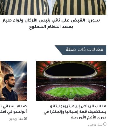
ولواء
طيار
بعهد
النظام
سوريا: القبض على نائب رئيس الأركان ولواء طيار
المخلوع
بعهد النظام المخلوع
مقالات ذات صلة
ملعب الرياض إير ميتروبوليتانو
صدام إسباني نار
يستضيف قمة إسبانيا وإنجلترا في
ألونسو في افتتا
دوري الأمم الأوروبية
منذ يومين
منذ يومين