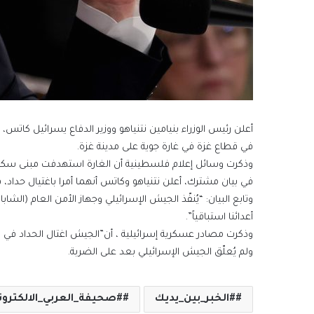
أعلن رئيس الوزراء بنيامين نتنياهو ووزير الدفاع يسرائيل كاتس
في قطاع غزة في غارة جوية على مدينة غزة.
وذكرت وسائل إعلام فلسطينية أن الغارة استهدفت مبنى سكنياً
في بيان مشترك، أعلن نتنياهو وكاتس أنهما أمرا باغتيال حداد، قائد
وتابع البيان: “يُنفّذ الجيش الإسرائيلي وجهاز الأمن العام (الش
أعدائنا استباقياً”.
وذكرت مصادر عسكرية إسرائيلية ، أن”الجيش اغتال الحداد في ال
ولم يُعلّق الجيش الإسرائيلي بعد على الضربة.
#الخبر_بين_يديك
#صحيفة_العربي_الالكترون