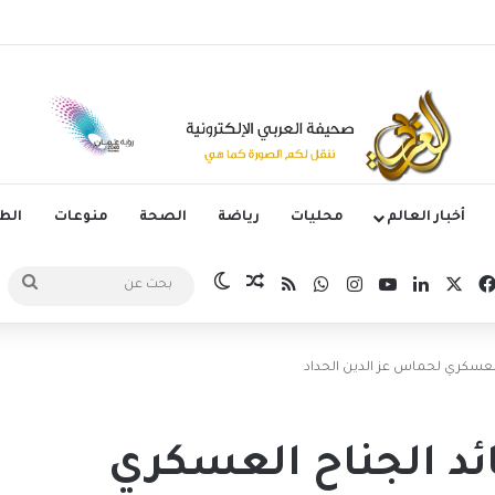
وليتانو يستضيف قمة إسبانيا وإنجلترا في دوري الأمم الأوروبية
أخبار العالم
محليات
رياضة
الصحة
منوعات
ال
‫X
فيسبوك
لينكدإن
‫YouTube
انستقرام
واتساب
ملخص الموقع RSS
مقال عشوائي
الوضع المظلم
بحث
عن
 العسكري لحماس عز الدين الحداد
ائد الجناح العسكري