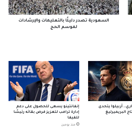
الحج
السعودية تصدر دليلًا بالتعليمات والإرشادات
لموسم الحج
ي.. أربيلوا يتحدى
إنفانتينو يسعى للحصول على دعم
ح البريميرليغ
إدارة ترامب لتعزيز فرص بقائه رئيسًا
للفيفا
منذ يومين