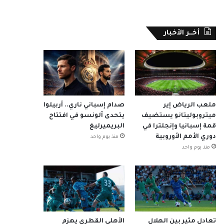
أخــر الأخبار
ملعب الرياض إير
صدام إسباني ناري.. أربيلوا
ميتروبوليتانو يستضيف
يتحدى ألونسو في افتتاح
قمة إسبانيا وإنجلترا في
البريميرليغ
دوري الأمم الأوروبية
منذ يوم واحد
منذ يوم واحد
تعادل مثير بين الهلال
الأهلي القطري يهزم