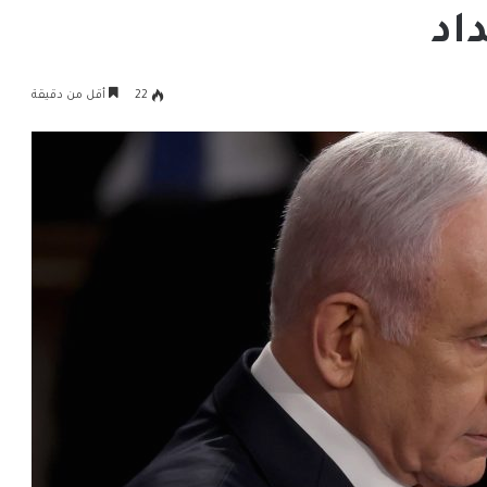
اد
22
أقل من دقيقة