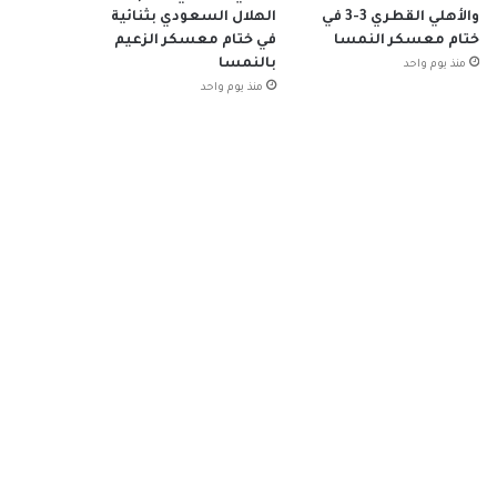
والأهلي القطري 3-3 في
الهلال السعودي بثنائية
ختام معسكر النمسا
في ختام معسكر الزعيم
بالنمسا
منذ يوم واحد
منذ يوم واحد