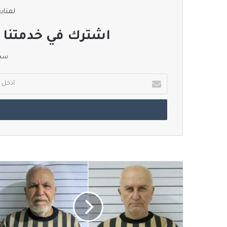
لمتابع
اشترك في خدمتنا ا
سجل
أدخل
بريدك
الإلكتروني
سوريا:
القبض
على
نائب
رئيس
الأركان