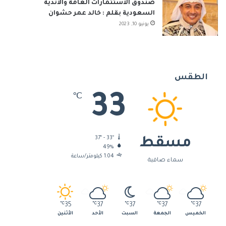
صندوق الاستثمارات العامة والأندية
السعودية بقلم : خالد عمر حشوان
يونيو 10, 2023
الطقس
33
℃
37º - 33º
مسقط
49%
1.04 كيلومتر/ساعة
سماء صافية
℃
35
℃
37
℃
37
℃
37
℃
37
الخميس
الجمعة
السبت
الأحد
الأثنين