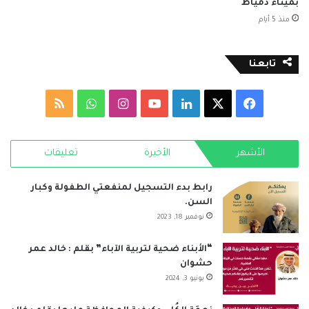
بميناء دمياط
منذ 5 أيام
تابعنا
‫X
فيسبوك
لينكدإن
‫YouTube
انستقرام
واتساب
ملخص
الموقع
الأشهر
الأخيرة
تعليقات
RSS
رابط بدء التسجيل لمنفعتي الطفولة وكبار
السن.
نوفمبر 18, 2023
“الأبناء ضحية لتربية الآباء” بقلم : خالد عمر
حشوان
يونيو 3, 2024