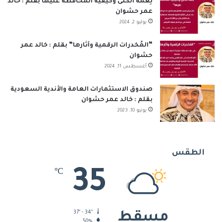
نِعمَة الكُلى وكيفية المحافظة عليها بقلم : خالد
عمر حشوان
يوليو 2, 2024
“المُخدرات الرقمية وآثارها” بقلم : خالد عمر
حشوان
أغسطس 11, 2024
صندوق الاستثمارات العامة والأندية السعودية
بقلم : خالد عمر حشوان
يونيو 10, 2023
الطقس
35
℃
37º - 34º
مسقط
50%