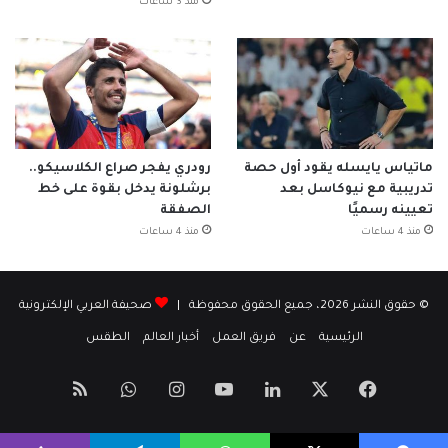
منذ 3 ساعات
ماتياس يايسله يقود أول حصة
رودري يفجر صراع الكلاسيكو..
تدريبية مع نيوكاسل بعد
برشلونة يدخل بقوة على خط
تعيينه رسميًا
الصفقة
منذ 4 ساعات
منذ 4 ساعات
© حقوق النشر 2026، جميع الحقوق محفوظة |
صحيفة العربي الإلكترونية
الرئيسية
عن
فريق العمل
أخبار العالم
الطقس
‫X
فيسبوك
لينكدإن
‫YouTube
انستقرام
واتساب
ملخص
الموقع