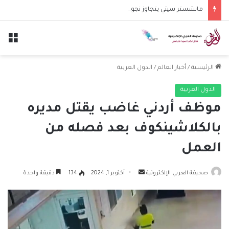
مانشستر سيتي يتجاوز نجوم الدوري الكوري بثلاثية في أول انتصار تحت قيادة ماريسكا
الق
الرئيسية
/
أخبار العالم
/
الدول العربية
الدول العربية
موظف أردني غاضب يقتل مديره
بالكلاشينكوف بعد فصله من
العمل
أرسل
صحيفة العربي الإلكترونية
أكتوبر 1, 2024
134
دقيقة واحدة
بريدا
إلكترونيا