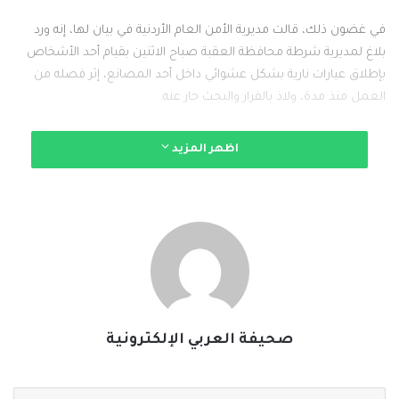
في غضون ذلك، قالت مديرية الأمن العام الأردنية في بيان لها، إنه ورد
بلاغ لمديرية شرطة محافظة العقبة صباح الاثنين بقيام أحد الأشخاص
بإطلاق عيارات نارية بشكل عشوائي داخل أحد المصانع، إثر فصله من
العمل منذ مدة، ولاذ بالفرار والبحث جار عنه.
وأضاف المتحدث باسم المديرية أنه نتج عن الحادثة إصابة شخصين من
اظهر المزيد
جنسيات أجنبية بعيارات نارية، وأُسعفا للمستشفى، أحدهما توفي والآخر
على قيد الحياة، فيما أُسعف موظف أردني كذلك للمستشفى إثر تعرّضه
للسقوط، وما زال التحقيق جاريا.
#الخبر_بين_يديك
#صحيفة_العربي_الالكترونية
نسخ الرابط
صحيفة العربي الإلكترونية