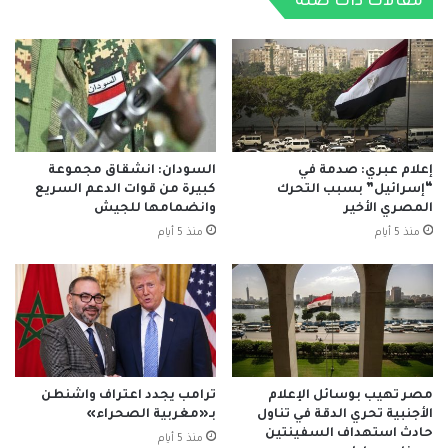
مقالات ذات صلة
إعلام عبري: صدمة في
السودان: انشقاق مجموعة
“إسرائيل” بسبب التحرك
كبيرة من قوات الدعم السريع
المصري الأخير
وانضمامها للجيش
منذ 5 أيام
منذ 5 أيام
مصر تهيب بوسائل الإعلام
ترامب يجدد اعتراف واشنطن
الأجنبية تحري الدقة في تناول
بـ«مغربية الصحراء»
حادث استهداف السفينتين
منذ 5 أيام