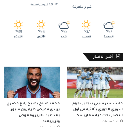
1.9 كيلومتر/ساعة
غيوم متفرقة
℃
39
℃
36
℃
35
℃
37
℃
37
الجمعة
السبت
الأحد
الأثنين
الثلاثاء
أخــر الأخبار
مانشستر سيتي يتجاوز نجوم
محمد صلاح يصبح رابع مصري
الدوري الكوري بثلاثية في أول
يرتدي قميص طرابزون سبور
انتصار تحت قيادة ماريسكا
بعد عبدالعزيز ومعوض
وتريزيغيه
منذ 3 ساعات