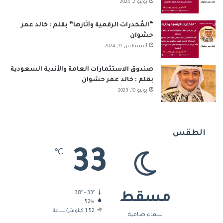
يوليو 2, 2024
“المُخدرات الرقمية وآثارها” بقلم : خالد عمر
حشوان
أغسطس 11, 2024
صندوق الاستثمارات العامة والأندية السعودية
بقلم : خالد عمر حشوان
يونيو 10, 2023
الطقس
33
℃
38º - 33º
مسقط
52%
1.52 كيلومتر/ساعة
سماء صافية