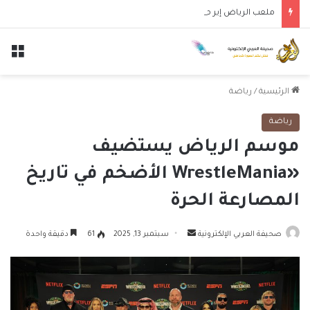
ملعب الرياض إير ميتروبوليتانو يستضيف قمة إسبانيا وإنجلترا في دوري الأمم الأوروبية
الق
الرئيسية
/
رياضة
رياضة
موسم الرياض يستضيف
«WrestleMania الأضخم في تاريخ
المصارعة الحرة
أرسل
صحيفة العربي الإلكترونية
سبتمبر 13, 2025
61
دقيقة واحدة
بريدا
إلكترونيا