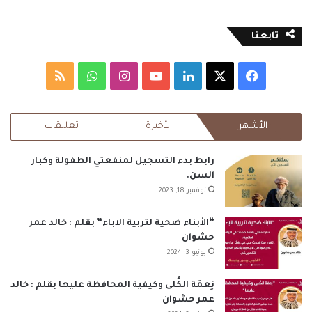
تابعنا
‫X
فيسبوك
لينكدإن
‫YouTube
انستقرام
واتساب
ملخص
الموقع
الأشهر
الأخيرة
تعليقات
RSS
رابط بدء التسجيل لمنفعتي الطفولة وكبار
السن.
نوفمبر 18, 2023
“الأبناء ضحية لتربية الآباء” بقلم : خالد عمر
حشوان
يونيو 3, 2024
نِعمَة الكُلى وكيفية المحافظة عليها بقلم : خالد
عمر حشوان