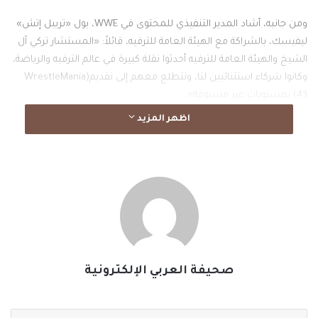
ومن جانبه، أشاد المدير التنفيذي للمحتوى في WWE، بول «تريبل إتش»
ليفيسك، بالشراكة مع الهيئة العامة للترفيه، قائلاً: «المستشار تركي آل
الشيخ والهيئة العامة للترفيه أحدثوا نقلة كبيرة في عالم الترفيه والرياضة،
وكانوا شركاء استثنائيين لنا، ونتطلع معهم إلى تقديم(WrestleMania
43) بمستويات غير مسبوقة».
اظهر المزيد
ويأتي هذا الإعلان امتدادًا للشراكة الناجحة بين المملكة وWWE منذ عام
2018، والتي شهدت تنظيم أحداث كبرى مثل: (Crown
Jewel®) و(Elimination Chamber®) وKing & Queen of the
Ring®)) و(Night of Champions®)، إضافة إلى عروض (Friday Night
SmackDown®) و(Monday Night Raw®). كما تستعد الرياض في يناير
المقبل لاحتضان النسخة الـ39 من بطولة (Royal Rumble®)، التي ستُنقل
مباشرة عبر شبكة ESPN في الولايات المتحدة،
ومنصة Netflix عالميًا.وتعد (WrestleMania) مهرجانًا رياضيًا وترفيهيًا
صحيفة العربي الإلكترونية
عالميًا يمتد لأسبوع كامل، يتضمن عروض (Friday Night
SmackDown) و (Monday Night Raw) وNXT®))، وفعاليات جماهيرية،
إلى جانب برامج مجتمعية تهدف إلى تعزيز التواصل مع المجتمعات