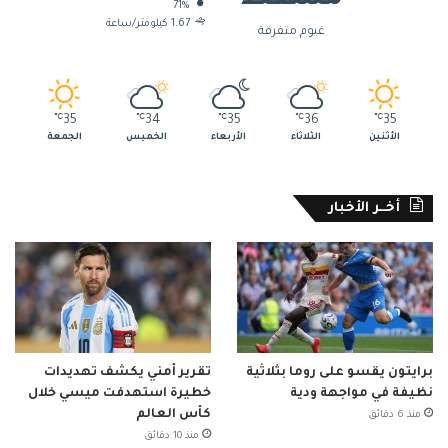
71%
1.67 كيلومتر/ساعة
غيوم متفرقة
℃
35
℃
34
℃
35
℃
36
℃
35
الأثنين
الثلاثاء
الأربعاء
الخميس
الجمعة
أخــر الأخبار
برايتون يقسو على روما بثلاثية
تقرير أمني يكشف تهديدات
نظيفة في مواجهة ودية
خطيرة استهدفت ميسي خلال
كأس العالم
منذ 6 دقائق
منذ 10 دقائق