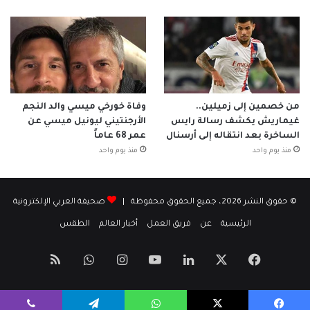
من خصمين إلى زميلين..
وفاة خورخي ميسي والد النجم
غيماريش يكشف رسالة رايس
الأرجنتيني ليونيل ميسي عن
الساخرة بعد انتقاله إلى أرسنال
عمر 68 عاماً
منذ يوم واحد
منذ يوم واحد
© حقوق النشر 2026، جميع الحقوق محفوظة |
صحيفة العربي الإلكترونية
الرئيسية
عن
فريق العمل
أخبار العالم
الطقس
‫X
فيسبوك
لينكدإن
‫YouTube
انستقرام
واتساب
ملخص
الموقع