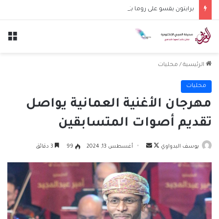
برايتون يقسو على روما بثلاثية نظيفة في مواجهة ودية
الق
الرئيسية
/
محليات
محليات
مهرجان الأغنية العمانية يواصل
تقديم أصوات المتسابقين
تابع
أرسل
يوسف البدواوي
أغسطس 13, 2024
99
3 دقائق
على
بريدا
X
إلكترونيا