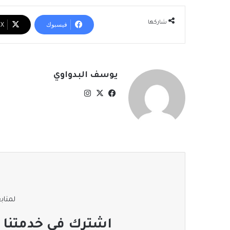
شاركها
فيسبوك
‫X
يوسف البدواوي
‫X
فيسبوك
انستقرام
لمتابع
اشترك في خدمتنا ا