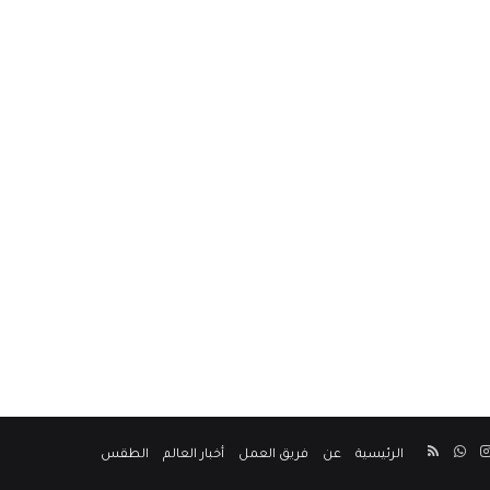
‫YouT
انستقرام
واتساب
ملخص
الرئيسية
عن
فريق العمل
أخبار العالم
الطقس
الموقع