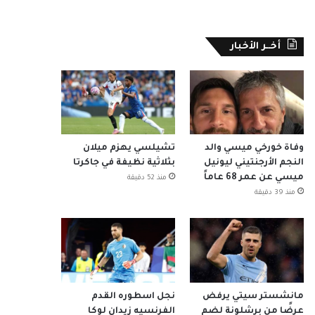
أخــر الأخبار
وفاة خورخي ميسي والد
تشيلسي يهزم ميلان
النجم الأرجنتيني ليونيل
بثلاثية نظيفة في جاكرتا
ميسي عن عمر 68 عاماً
منذ 52 دقيقة
منذ 39 دقيقة
مانشستر سيتي يرفض
نجل اسطوره القدم
عرضًا من برشلونة لضم
الفرنسيه زيدان لوكا