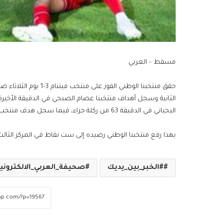
مسقط – العربي
اليحياني في الدقيقة 63 من ركلة جزاء، فيما سجل هدف منتخب فيتنام تين لين نعيون في الدقيقة 39.
بهذا رفع منتخبنا الوطني رصيده إلى ست نقاط في المركز الثالث
#الخبر_بين_يديك
صحيفة_العربي_الالكتروني