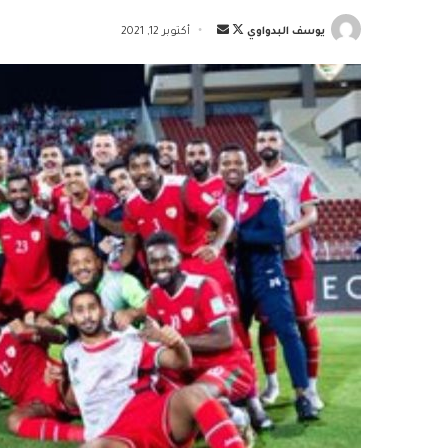
تابع
أرسل
يوسف البدواوي
أكتوبر 12, 2021
على
بريدا
X
إلكترونيا