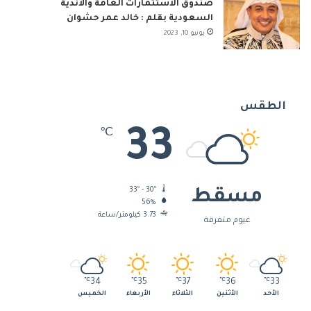
صندوق الاستثمارات العامة والأندية
السعودية بقلم : خالد عمر حشوان
يونيو 10, 2023
الطقس
33
℃
33º - 30º
مسقط
56%
3.73 كيلومتر/ساعة
غيوم متفرقة
℃
34
℃
35
℃
37
℃
36
℃
33
الأحد
الأثنين
الثلاثاء
الأربعاء
الخميس