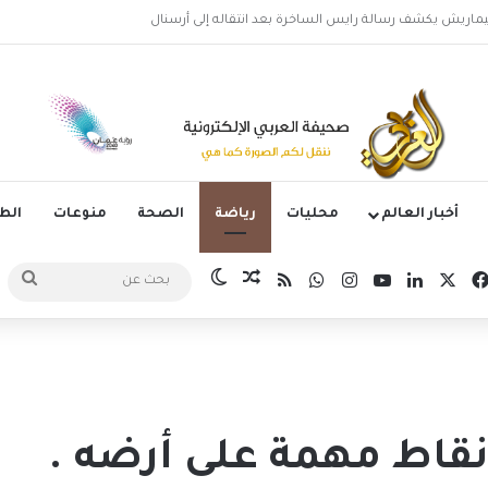
لأرجنتيني ليونيل ميسي عن عمر 68 عاماً
أخبار العالم
محليات
رياضة
الصحة
منوعات
ال
‫X
فيسبوك
لينكدإن
‫YouTube
انستقرام
واتساب
ملخص الموقع RSS
مقال عشوائي
الوضع المظلم
بحث
عن
نقاط مهمة على أرضه .