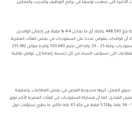
الأخيرة التي شهدت توسعا في برامج التوظيف والتدريب والتمكين.
أظهر تقرير الوزارة بأن عدد النساء الوافدات العاملات في المملكة بلغ 448,590 عاملة، أي ما يعادل 4.4 % فقط من إجمالي الوافدين
 تبدو منخفضة، إلا أن الوافدات يتفوقن عدديا على السعوديات في بعض الفئات العمرية،
مثل فئة 20 – 24 عاما التي تضم 38,135 وافدة مقابل 138,703 سعوديات، وفئة 25 – 29 عاما التي تضم 100,940 وافدة مقابل 235,382
قطاعات التي تستوعب النساء من كل جنسية، إضافة إلى عوامل ثقافية
ت في سوق العمل، أبرزها محدودية الفرص في بعض القطاعات، وصعوبة
التمثيل القيادي. كما أن مشاركة السعوديات في الفئات العمرية الأكبر فوق
50 عاما تتراجع بشكل واضح، حيث لا تتجاوز 38,496 في فئة 50 – 54 عاما، و5,124 فقط في فئة 65 عاما فأكثر، ما يطرح تساؤلات حول