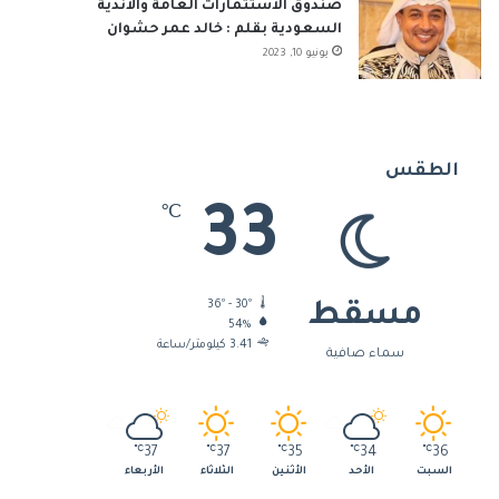
صندوق الاستثمارات العامة والأندية
السعودية بقلم : خالد عمر حشوان
يونيو 10, 2023
الطقس
33
℃
36º - 30º
مسقط
54%
3.41 كيلومتر/ساعة
سماء صافية
℃
37
℃
37
℃
35
℃
34
℃
36
السبت
الأحد
الأثنين
الثلاثاء
الأربعاء