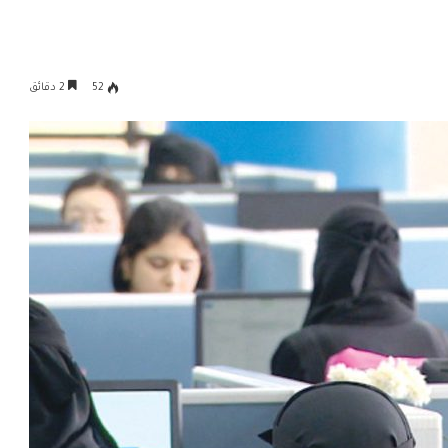
52
2 دقائق