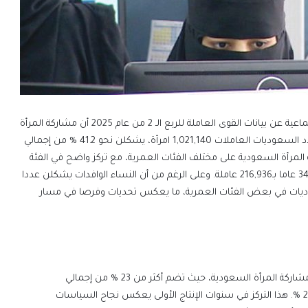
كشف تقرير حديث صادر عن وزارة الموارد البشرية والتنمية الاجتماعية عن بيانات القوى العاملة للربع الـ 2 من عام 2025 أن مشاركة المرأة
السعودية في سوق العمل تشهد تطورا ملحوظا، حيث بلغ عدد السعوديات العاملات 1,021,140 امرأة، يشكلن نحو 41.2 % من إجمالي
غ عددهم 2,478,306. وتوزعت مشاركة المرأة السعودية على مختلف الفئات العمرية، مع تركز واضح في الفئة
العمرية 25 – 29 عاما التي تضم 235,382 عاملة، تليها فئة 30 – 34 عاما بـ216,936 عاملة. وعلى الرغم من أن النساء الوافدات يشكلن عددا
لسعوديات في بعض الفئات العمرية، ما يعكس تحديات وفرصا في مسار
تُظهر البيانات أن الفئة العمرية 25 w- 29 عاما تمثل الذروة في مشاركة المرأة السعودية، حيث تضم أكثر من 23 % من إجمالي
السعوديات العاملات. وتليها فئة 30 – 34 عاما بنسبة تقارب 21.2 %. هذا التركز في سنوات الإنتاج الأولى يعكس نجاح السياسات