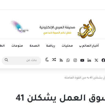
يد عقده مع ريال مدريد
أخبار العالم
محليات
رياضة
الصحة
منوعات
ال
‫X
فيسبوك
لينكدإن
‫YouTube
انستقرام
واتساب
ملخص الموقع RSS
مقال عشوائي
الوضع المظلم
بحث
عن
القوة العاملة
مليون سعودية في سوق العمل يشكلن 41