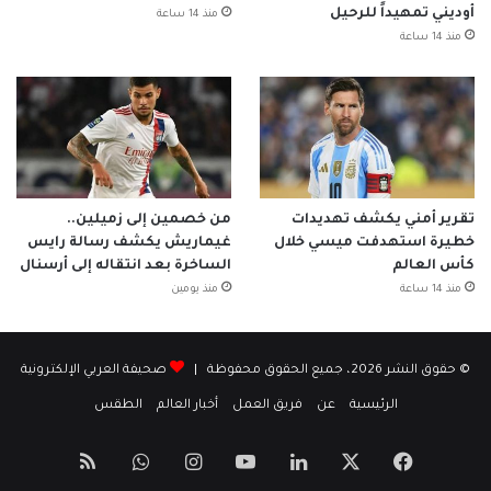
أوديني تمهيداً للرحيل
منذ 14 ساعة
منذ 14 ساعة
تقرير أمني يكشف تهديدات
من خصمين إلى زميلين..
خطيرة استهدفت ميسي خلال
غيماريش يكشف رسالة رايس
كأس العالم
الساخرة بعد انتقاله إلى أرسنال
منذ 14 ساعة
منذ يومين
© حقوق النشر 2026، جميع الحقوق محفوظة |
صحيفة العربي الإلكترونية
الرئيسية
عن
فريق العمل
أخبار العالم
الطقس
‫X
فيسبوك
لينكدإن
‫YouTube
انستقرام
واتساب
ملخص