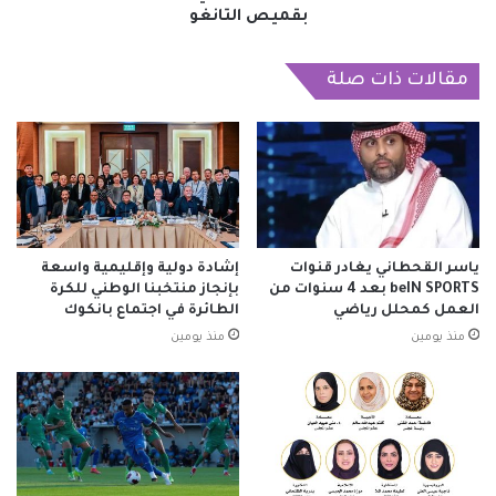
بقميص التانغو
مقالات ذات صلة
ياسر القحطاني يغادر قنوات
إشادة دولية وإقليمية واسعة
beIN SPORTS بعد 4 سنوات من
بإنجاز منتخبنا الوطني للكرة
العمل كمحلل رياضي
الطائرة في اجتماع بانكوك
منذ يومين
منذ يومين