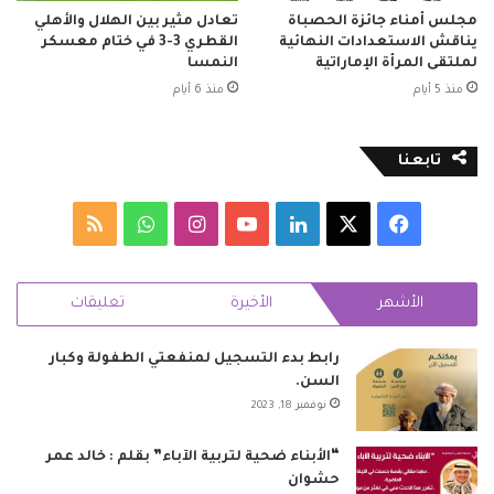
مجلس أمناء جائزة الحصباة
تعادل مثير بين الهلال والأهلي
يناقش الاستعدادات النهائية
القطري 3-3 في ختام معسكر
لملتقى المرأة الإماراتية
النمسا
منذ 5 أيام
منذ 6 أيام
تابعنا
‫X
فيسبوك
لينكدإن
‫YouTube
انستقرام
واتساب
ملخص
الموقع
الأشهر
الأخيرة
تعليقات
RSS
رابط بدء التسجيل لمنفعتي الطفولة وكبار
السن.
نوفمبر 18, 2023
“الأبناء ضحية لتربية الآباء” بقلم : خالد عمر
حشوان