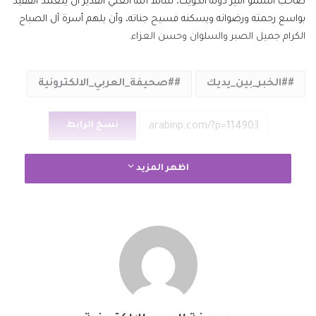
صاحب السمو أمير دولة الكويت، سائلاً الله العلي القدير أن يتغمد الفقيد
بواسع رحمته ورضوانه ويسكنه فسيح جناته، وأن يلهم أسرة آل الصباح
الكرام جميل الصبر والسلوان وحسن العزاء.
#الخبر_بين_يديك
#صحيفة_العربي_الالكترونية
نسخ الرابط
اظهر المزيد