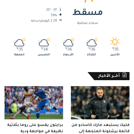
35º - 31º
مسقط
59%
2.28 كيلومتر/ساعة
سماء صافية
℃
35
℃
34
℃
36
℃
36
℃
35
الأثنين
الثلاثاء
الأربعاء
الخميس
الجمعة
أخــر الأخبار
فليك يستبعد مارك كاسادو من
برايتون يقسو على روما بثلاثية
قائمة برشلونة المتجهة إلى
نظيفة في مواجهة ودية