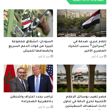
مقالات ذات صلة
إعلام عبري: صدمة في
السودان: انشقاق مجموعة
“إسرائيل” بسبب التحرك
كبيرة من قوات الدعم السريع
المصري الأخير
وانضمامها للجيش
منذ 6 أيام
منذ 6 أيام
مصر تهيب بوسائل الإعلام
ترامب يجدد اعتراف واشنطن
الأجنبية تحري الدقة في تناول
بـ«مغربية الصحراء»
حادث استهداف السفينتين
منذ 6 أيام