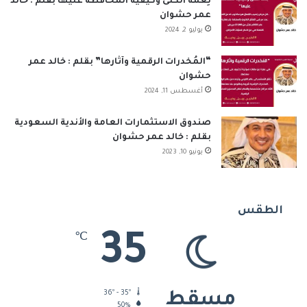
نِعمَة الكُلى وكيفية المحافظة عليها بقلم : خالد
عمر حشوان
يوليو 2, 2024
“المُخدرات الرقمية وآثارها” بقلم : خالد عمر
حشوان
أغسطس 11, 2024
صندوق الاستثمارات العامة والأندية السعودية
بقلم : خالد عمر حشوان
يونيو 10, 2023
الطقس
35
℃
36º - 35º
مسقط
50%