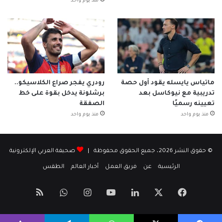
منذ يوم واحد
ماتياس يايسله يقود أول حصة
رودري يفجر صراع الكلاسيكو..
تدريبية مع نيوكاسل بعد
برشلونة يدخل بقوة على خط
تعيينه رسميًا
الصفقة
منذ يوم واحد
منذ يوم واحد
© حقوق النشر 2026، جميع الحقوق محفوظة |
صحيفة العربي الإلكترونية
الرئيسية
عن
فريق العمل
أخبار العالم
الطقس
‫X
فيسبوك
لينكدإن
‫YouTube
انستقرام
واتساب
ملخص
الموقع