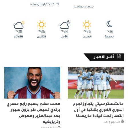
5.06 كيلومتر/ساعة
سماء صافية
℃
38
℃
36
℃
34
℃
36
℃
36
الجمعة
السبت
الأحد
الأثنين
الثلاثاء
أخــر الأخبار
مانشستر سيتي يتجاوز نجوم
محمد صلاح يصبح رابع مصري
الدوري الكوري بثلاثية في أول
يرتدي قميص طرابزون سبور
انتصار تحت قيادة ماريسكا
بعد عبدالعزيز ومعوض
وتريزيغيه
منذ يوم واحد