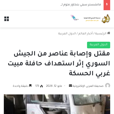
مانشستر سيتي يتجاوز نجوم الدوري الكوري بثلاثية في أول انتصار تحت قيادة ماريسكا
الق
الرئيسية
/
أخبار العالم
/
الدول العربية
الدول العربية
مقتل وإصابة عناصر من الجيش
السوري إثر استهداف حافلة مبيت
غربي الحسكة
أرسل
صحيفة العربي الإلكترونية
مايو 12, 2026
173
دقيقة واحدة
بريدا
إلكترونيا