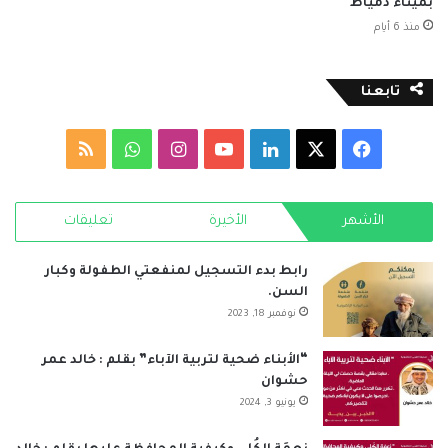
بميناء دمياط
منذ 6 أيام
تابعنا
‫X
فيسبوك
لينكدإن
‫YouTube
انستقرام
واتساب
ملخص
الموقع
الأشهر
الأخيرة
تعليقات
RSS
رابط بدء التسجيل لمنفعتي الطفولة وكبار
السن.
نوفمبر 18, 2023
“الأبناء ضحية لتربية الآباء” بقلم : خالد عمر
حشوان
يونيو 3, 2024