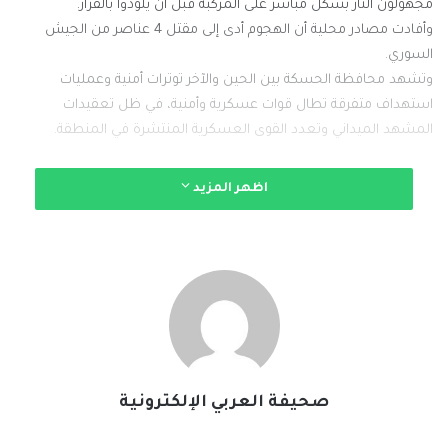
مجهولون النار بشكل مباشر على المركبة قبل أن يلوذوا بالفرار.
وأفادت مصادر محلية أن الهجوم أدى إلى مقتل 4 عناصر من الجيش
السوري.
وتشهد محافظة الحسكة بين الحين والآخر توترات أمنية وعمليات
استهداف متفرقة تطال قوات عسكرية وأمنية، في ظل تعقيدات
المشهد الميداني وتعدد القوى العسكرية المنتشرة في المنطقة.
اظهر المزيد
#الخبر_بين_يديك
#صحيفة_العربي_الالكترونية
نسخ الرابط
صحيفة العربي الإلكترونية