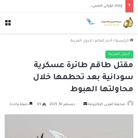
وفاة خورخي ميسي والد النجم الأرجنتيني ليونيل ميسي عن عمر 68 عاماً
الق
الرئيسية
/
أخبار العالم
/
الدول العربية
الدول العربية
مقتل طاقم طائرة عسكرية
سودانية بعد تحطمها خلال
محاولتها الهبوط
أرسل
صحيفة العربي الإلكترونية
ديسمبر 10, 2025
69
دقيقة واحدة
بريدا
إلكترونيا