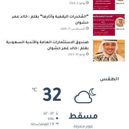
يوليو 2, 2024
“المُخدرات الرقمية وآثارها” بقلم : خالد عمر
حشوان
أغسطس 11, 2024
صندوق الاستثمارات العامة والأندية السعودية
بقلم : خالد عمر حشوان
يونيو 10, 2023
الطقس
32
℃
33º - 31º
مسقط
63%
1.9 كيلومتر/ساعة
غيوم متفرقة