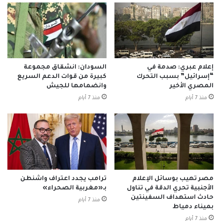
إعلام عبري: صدمة في
السودان: انشقاق مجموعة
“إسرائيل” بسبب التحرك
كبيرة من قوات الدعم السريع
المصري الأخير
وانضمامها للجيش
منذ 7 أيام
منذ 7 أيام
مصر تهيب بوسائل الإعلام
ترامب يجدد اعتراف واشنطن
الأجنبية تحري الدقة في تناول
بـ«مغربية الصحراء»
حادث استهداف السفينتين
منذ 7 أيام
بميناء دمياط
منذ 7 أيام