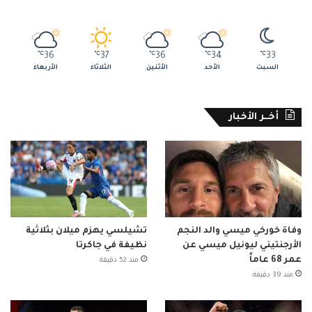
℃
36
℃
37
℃
36
℃
34
℃
33
السبت
الأحد
الأثنين
الثلاثاء
الأربعاء
أخــر الأخبار
وفاة خورخي ميسي والد النجم
تشيلسي يهزم ميلان بثلاثية
الأرجنتيني ليونيل ميسي عن
نظيفة في جاكرتا
عمر 68 عاماً
منذ 52 دقيقة
منذ 39 دقيقة