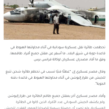
تحطمت طائرة نقل عسكرية سودانية في أثناء محاولتها الهبوط في
قاعدة جوية في شرق البلاد، ما أسفر عن مقتل جميع أفراد طاقمها،
وفق ما أفاد مصدران عسكريان لوكالة فرانس برس
وقال مصدر عسكري إن “عطلًا فنيًا تسبب في تحطم طائرة شحن تتبع
للجيش من طراز إليوشن في أثناء محاولتها الهبوط في قاعدة دقنه
الجوية”.
وأفاد مصدر عسكري آخر بمقتل جميع طاقم الطائرة من طراز إليوشن
.ولم يكشف الجيش السوداني عدد الأفراد الذين كانوا في الطائرة
العسكرية، ولم تصدر أي حصيلة رسمية للضحايا.العمود الفقري للجيش