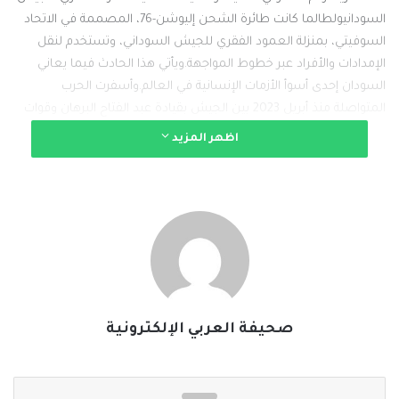
السودانيولطالما كانت طائرة الشحن إليوشن-76، المصممة في الاتحاد
السوفيتي، بمنزلة العمود الفقري للجيش السوداني، وتستخدم لنقل
الإمدادات والأفراد عبر خطوط المواجهة.ويأتي هذا الحادث فيما يعاني
السودان إحدى أسوأ الأزمات الإنسانية في العالم.وأسفرت الحرب
المتواصلة منذ أبريل 2023 بين الجيش بقيادة عبد الفتاح البرهان وقوات
الدعم السريع بقيادة محمد حمدان دقلو، عن مقتل عشرات الآلاف،
اظهر المزيد
ودفعت نحو 12 مليونًا إلى النزوح داخل البلاد أو اللجوء إلى خارجها، وأدت
إلى تدمير البنية التحتية.
#الخبر_بين_يديك
#صحيفة_العربي_الالكترونية
نسخ الرابط
صحيفة العربي الإلكترونية