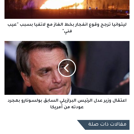
مع
لاتفيا
بسبب
"عيب
ليتوانيا ترجح وقوع انفجار بخط الغاز مع لاتفيا بسبب "عيب
فني"
فني"
اعتقال
وزير
عدل
الرئيس
البرازيلي
السابق
بولسونارو
بمجرد
عودته
من
اعتقال وزير عدل الرئيس البرازيلي السابق بولسونارو بمجرد
أمريكا
عودته من أمريكا
مقالات ذات صلة