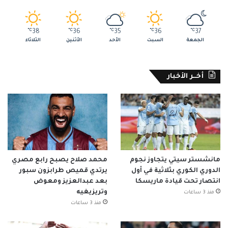
℃
38
℃
36
℃
35
℃
36
℃
37
الجمعة
السبت
الأحد
الأثنين
الثلاثاء
أخــر الأخبار
مانشستر سيتي يتجاوز نجوم
محمد صلاح يصبح رابع مصري
الدوري الكوري بثلاثية في أول
يرتدي قميص طرابزون سبور
انتصار تحت قيادة ماريسكا
بعد عبدالعزيز ومعوض
وتريزيغيه
منذ 3 ساعات
منذ 3 ساعات