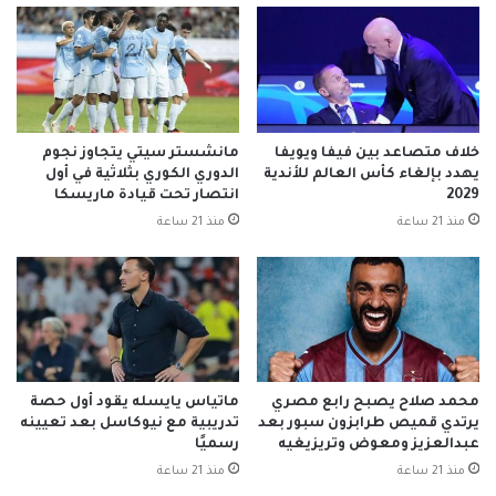
خلاف متصاعد بين فيفا ويويفا
مانشستر سيتي يتجاوز نجوم
يهدد بإلغاء كأس العالم للأندية
الدوري الكوري بثلاثية في أول
2029
انتصار تحت قيادة ماريسكا
منذ 21 ساعة
منذ 21 ساعة
محمد صلاح يصبح رابع مصري
ماتياس يايسله يقود أول حصة
يرتدي قميص طرابزون سبور بعد
تدريبية مع نيوكاسل بعد تعيينه
عبدالعزيز ومعوض وتريزيغيه
رسميًا
منذ 21 ساعة
منذ 21 ساعة