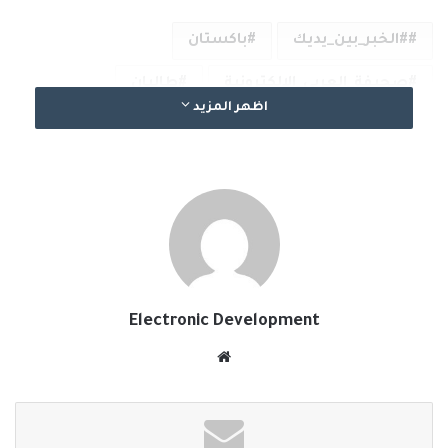
#الخبر_بين_يديك
باكستان
صحيفة_العربي_الالكترونية
طالبان
اظهر المزيد
نسخ الرابط
Electronic Development
موقع
الويب