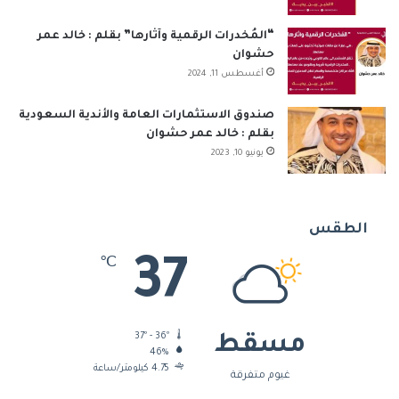
“المُخدرات الرقمية وآثارها” بقلم : خالد عمر
حشوان
أغسطس 11, 2024
صندوق الاستثمارات العامة والأندية السعودية
بقلم : خالد عمر حشوان
يونيو 10, 2023
الطقس
37
℃
37º - 36º
مسقط
46%
4.75 كيلومتر/ساعة
غيوم متفرقة