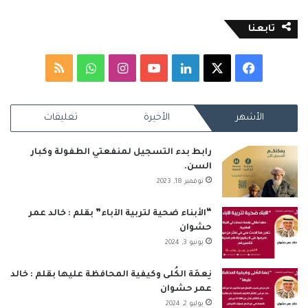
تابعنا
‫X
فيسبوك
لينكدإن
‫YouTube
انستقرام
واتساب
ملخص
الموقع
الأشهر
الأخيرة
تعليقات
RSS
رابط بدء التسجيل لمنفعتي الطفولة وكبار
السن.
نوفمبر 18, 2023
“الأبناء ضحية لتربية الآباء” بقلم : خالد عمر
حشوان
يونيو 3, 2024
نِعمَة الكُلى وكيفية المحافظة عليها بقلم : خالد
عمر حشوان
يوليو 2, 2024