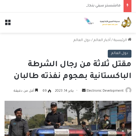
مانشستر سيتي يتجاوز نجوم الدوري الكوري بثلاثية في أول انتصار تحت قيادة ماريسكا
الق
الرئيسية
/
أخبار العالم
/
دول العالم
دول العالم
مقتل ثلاثة من رجال الشرطة
الباكستانية بهجوم نفذته طالبان
أرسل
Electronic Development
يناير 14, 2023
69
أقل من دقيقة
بريدا
إلكترونيا