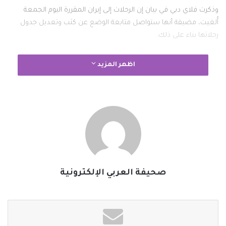
وذكرت فلاي دبي في بيان إن الرحلات إلى إيران المقررة اليوم الجمعة
أُلغيت، مضيفة أنها ستواصل متابعة الوضع عن كثب وتعديل جدول
رحلاتها بناء على ذلك.
وقالت وسائل إعلام تركية أيضا إن الخطوط الجوية التركية ألغت 17 رحلة،
اظهر المزيد
كما ألغت شركة أناضول جت (إيه.جت) ست رحلات وكذلك بيجاسوس
لمدن إيرانية اليوم الجمعة.
وأيضا، أظهر الموقع ‌الإلكتروني لمطار حمد الدولي في العاصمة القطرية
الدوحة أن رحلتين على الأقل كانتا مقررتين اليوم الجمعة ألغيتا بين الدوحة
وطهران.
#الخبر_بين_يديك
#صحيفة_العربي_الالكترونية
صحيفة العربي الإلكترونية
نسخ الرابط