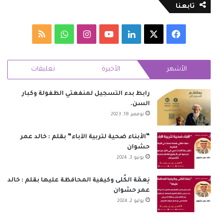
تابعنا
‫X
فيسبوك
لينكدإن
‫YouTube
انستقرام
واتساب
ملخص
الموقع
الأشهر
الأخيرة
تعليقات
RSS
رابط بدء التسجيل لمنفعتي الطفولة وكبار
السن.
نوفمبر 18, 2023
“الأبناء ضحية لتربية الآباء” بقلم : خالد عمر
حشوان
يونيو 3, 2024
نِعمَة الكُلى وكيفية المحافظة عليها بقلم : خالد
عمر حشوان
يوليو 2, 2024