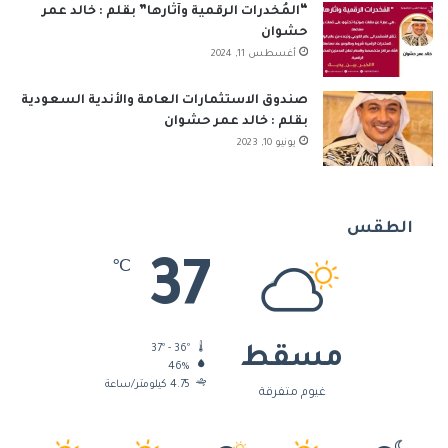
“المُخدرات الرقمية وآثارها” بقلم : خالد عمر
حشوان
أغسطس 11, 2024
صندوق الاستثمارات العامة والأندية السعودية
بقلم : خالد عمر حشوان
يونيو 10, 2023
الطقس
37
℃
37º - 36º
مسقط
46%
4.75 كيلومتر/ساعة
غيوم متفرقة