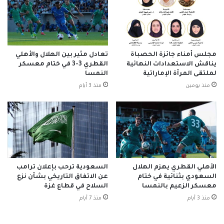
مجلس أمناء جائزة الحصباة
تعادل مثير بين الهلال والأهلي
يناقش الاستعدادات النهائية
القطري 3-3 في ختام معسكر
لملتقى المرأة الإماراتية
النمسا
منذ يومين
منذ 3 أيام
الأهلي القطري يهزم الهلال
السعودية ترحب بإعلان ترامب
السعودي بثنائية في ختام
عن الاتفاق التاريخي بشأن نزع
معسكر الزعيم بالنمسا
السلاح في قطاع غزة
منذ 3 أيام
منذ 7 أيام