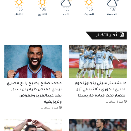
℃
38
℃
36
℃
35
℃
36
℃
37
الجمعة
السبت
الأحد
الأثنين
الثلاثاء
أخــر الأخبار
مانشستر سيتي يتجاوز نجوم
محمد صلاح يصبح رابع مصري
الدوري الكوري بثلاثية في أول
يرتدي قميص طرابزون سبور
انتصار تحت قيادة ماريسكا
بعد عبدالعزيز ومعوض
وتريزيغيه
منذ 3 ساعات
منذ 3 ساعات