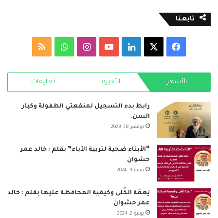
تابعنا
‫X
فيسبوك
لينكدإن
‫YouTube
انستقرام
واتساب
ملخص
الموقع
الأشهر
الأخيرة
تعليقات
RSS
رابط بدء التسجيل لمنفعتي الطفولة وكبار
السن.
نوفمبر 18, 2023
“الأبناء ضحية لتربية الآباء” بقلم : خالد عمر
حشوان
يونيو 3, 2024
نِعمَة الكُلى وكيفية المحافظة عليها بقلم : خالد
عمر حشوان
يوليو 2, 2024