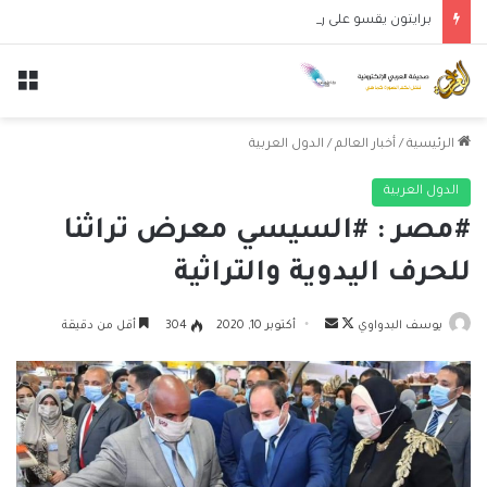
برايتون يقسو على روما بثلاثية نظيفة في مواجهة ودية
الق
الرئيسية
/
أخبار العالم
/
الدول العربية
الدول العربية
#مصر : #السيسي معرض تراثنا
للحرف اليدوية والتراثية
تابع
أرسل
يوسف البدواوي
أكتوبر 10, 2020
304
أقل من دقيقة
على
بريدا
X
إلكترونيا