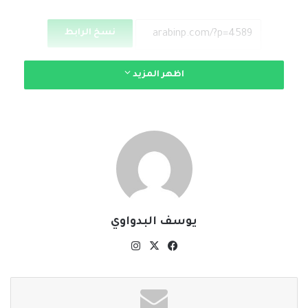
نسخ الرابط
اظهر المزيد
يوسف البدواوي
‫X
فيسبوك
انستقرام