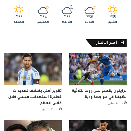
℃
35
℃
34
℃
35
℃
36
℃
35
الأثنين
الثلاثاء
الأربعاء
الخميس
الجمعة
أخــر الأخبار
برايتون يقسو على روما بثلاثية
تقرير أمني يكشف تهديدات
نظيفة في مواجهة ودية
خطيرة استهدفت ميسي خلال
كأس العالم
منذ 6 دقائق
منذ 10 دقائق