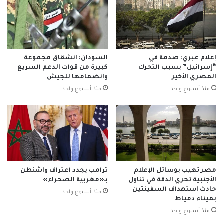
إعلام عبري: صدمة في
السودان: انشقاق مجموعة
“إسرائيل” بسبب التحرك
كبيرة من قوات الدعم السريع
المصري الأخير
وانضمامها للجيش
منذ أسبوع واحد
منذ أسبوع واحد
مصر تهيب بوسائل الإعلام
ترامب يجدد اعتراف واشنطن
الأجنبية تحري الدقة في تناول
بـ«مغربية الصحراء»
حادث استهداف السفينتين
منذ أسبوع واحد
بميناء دمياط
منذ أسبوع واحد