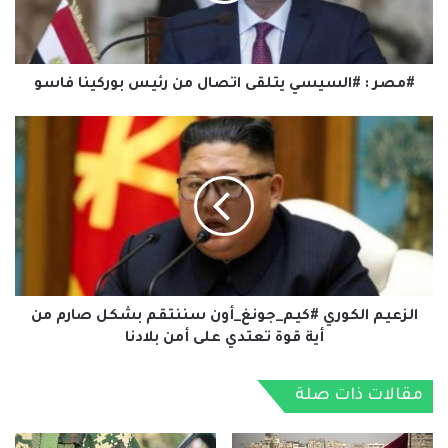
رئيس
بوركينا
فاسو
#مصر : #السيسي يتلقى اتصال من رئيس بوركينا فاسو
الزعيم
الكوري
#كيم_جونغ_أون
سننتقم
بشكل
صارم
من
أية
قوة
تعتدي
الزعيم الكوري #كيم_جونغ_أون سننتقم بشكل صارم من
على
أية قوة تعتدي على أمن بلادنا
أمن
بلادنا
مقالات ذات صلة