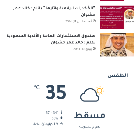
“المُخدرات الرقمية وآثارها” بقلم : خالد عمر
حشوان
أغسطس 11, 2024
صندوق الاستثمارات العامة والأندية السعودية
بقلم : خالد عمر حشوان
يونيو 10, 2023
الطقس
35
℃
37º - 34º
مسقط
50%
1.9 كيلومتر/ساعة
غيوم متفرقة