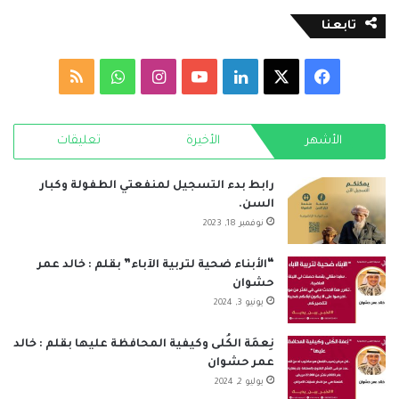
تابعنا
‫X
فيسبوك
لينكدإن
‫YouTube
انستقرام
واتساب
ملخص
الموقع
الأشهر
الأخيرة
تعليقات
RSS
رابط بدء التسجيل لمنفعتي الطفولة وكبار
السن.
نوفمبر 18, 2023
“الأبناء ضحية لتربية الآباء” بقلم : خالد عمر
حشوان
يونيو 3, 2024
نِعمَة الكُلى وكيفية المحافظة عليها بقلم : خالد
عمر حشوان
يوليو 2, 2024