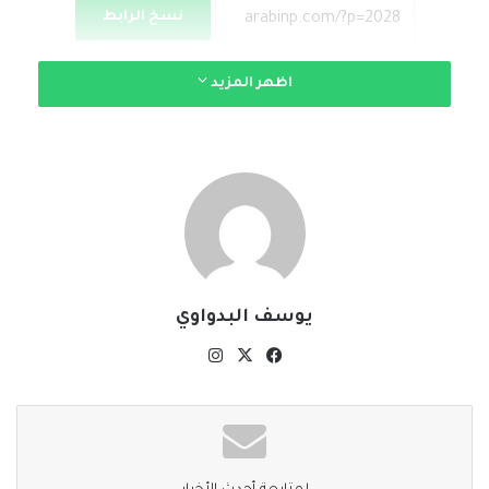
نسخ الرابط
اظهر المزيد
يوسف البدواوي
‫X
فيسبوك
انستقرام