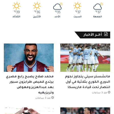
℃
39
℃
36
℃
35
℃
37
℃
37
الجمعة
السبت
الأحد
الأثنين
الثلاثاء
أخــر الأخبار
مانشستر سيتي يتجاوز نجوم
محمد صلاح يصبح رابع مصري
الدوري الكوري بثلاثية في أول
يرتدي قميص طرابزون سبور
انتصار تحت قيادة ماريسكا
بعد عبدالعزيز ومعوض
وتريزيغيه
منذ 3 ساعات
منذ 3 ساعات