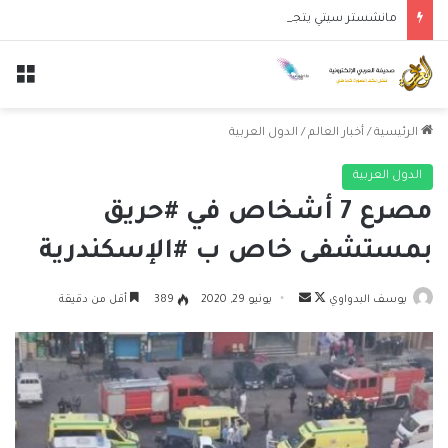
مانشستر سيتي يتجاوز نجوم الدوري الكوري بثلاثية في أول انتصار تحت قيادة ماريسكا
الق
الرئيسية
/
أخبار العالم
/
الدول العربية
الدول العربية
مصرع 7 أشخاص في #حريق
بمستشفى خاص ب #الإسكندرية
تابع
أرسل
يوسف البدواوي
يونيو 29, 2020
389
أقل من دقيقة
على
بريدا
X
إلكترونيا