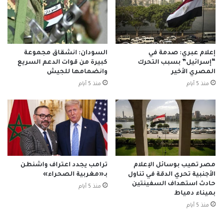
إعلام عبري: صدمة في
السودان: انشقاق مجموعة
“إسرائيل” بسبب التحرك
كبيرة من قوات الدعم السريع
المصري الأخير
وانضمامها للجيش
منذ 5 أيام
منذ 5 أيام
مصر تهيب بوسائل الإعلام
ترامب يجدد اعتراف واشنطن
الأجنبية تحري الدقة في تناول
بـ«مغربية الصحراء»
حادث استهداف السفينتين
منذ 5 أيام
بميناء دمياط
منذ 5 أيام