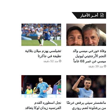
أخــر الأخبار
وفاة خورخي ميسي والد
تشيلسي يهزم ميلان بثلاثية
النجم الأرجنتيني ليونيل
نظيفة في جاكرتا
ميسي عن عمر 68 عاماً
منذ 52 دقيقة
منذ 39 دقيقة
مانشستر سيتي يرفض عرضًا
نجل اسطوره القدم
من برشلونة لضم رودري
الفرنسيه زيدان لوكا يتعاقد