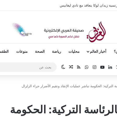
سيه زيدان لوكا يتعاقد مع نادي ليغانيس
؟
أخبار العالم
محليات
رياضة
الصحة
منوعات
الطق
‫X
بوك
لينكدإن
‫YouTube
انستقرام
واتساب
ملخص الموقع RSS
مقال عشوائي
الوضع المظلم
ة التركية: الحكومة تباشر عمليات الإنقاذ وتقيم الأضرار جراء الزلزال
الرئاسة التركية: الحكومة