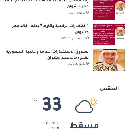
نِعمَة الكُلى وكيفية المحافظة عليها بقلم : خالد
عمر حشوان
يوليو 2, 2024
“المُخدرات الرقمية وآثارها” بقلم : خالد عمر
حشوان
أغسطس 11, 2024
صندوق الاستثمارات العامة والأندية السعودية
بقلم : خالد عمر حشوان
يونيو 10, 2023
الطقس
33
℃
33º - 30º
مسقط
58%