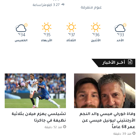
3.27 كيلومتر/ساعة
غيوم متفرقة
℃
34
℃
35
℃
37
℃
36
℃
33
الأحد
الأثنين
الثلاثاء
الأربعاء
الخميس
أخــر الأخبار
وفاة خورخي ميسي والد النجم
تشيلسي يهزم ميلان بثلاثية
الأرجنتيني ليونيل ميسي عن
نظيفة في جاكرتا
عمر 68 عاماً
منذ 52 دقيقة
منذ 39 دقيقة