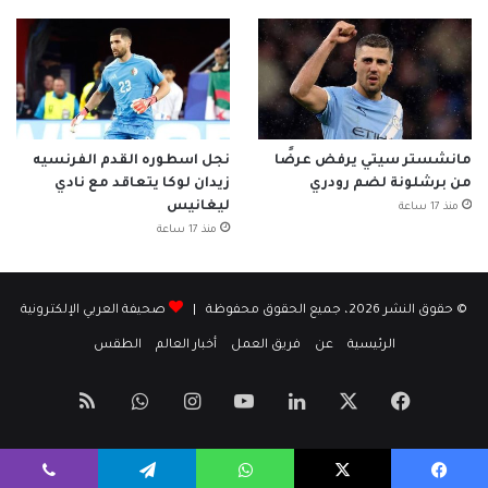
مانشستر سيتي يرفض عرضًا
نجل اسطوره القدم الفرنسيه
من برشلونة لضم رودري
زيدان لوكا يتعاقد مع نادي
ليغانيس
منذ 17 ساعة
منذ 17 ساعة
© حقوق النشر 2026، جميع الحقوق محفوظة |
صحيفة العربي الإلكترونية
الرئيسية
عن
فريق العمل
أخبار العالم
الطقس
‫X
فيسبوك
لينكدإن
‫YouTube
انستقرام
واتساب
ملخص
الموقع