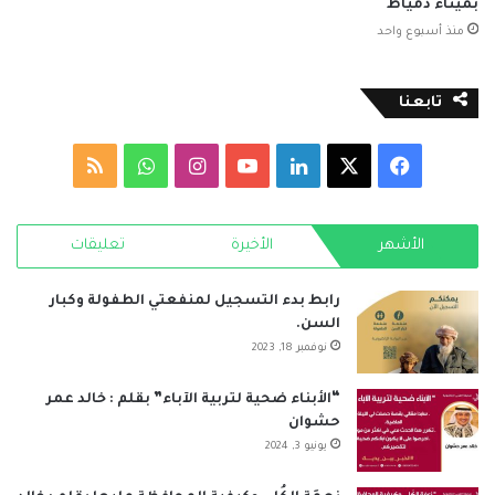
بميناء دمياط
منذ أسبوع واحد
تابعنا
‫X
فيسبوك
لينكدإن
‫YouTube
انستقرام
واتساب
ملخص
الموقع
الأشهر
الأخيرة
تعليقات
RSS
رابط بدء التسجيل لمنفعتي الطفولة وكبار
السن.
نوفمبر 18, 2023
“الأبناء ضحية لتربية الآباء” بقلم : خالد عمر
حشوان
يونيو 3, 2024