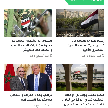
مقالات ذات صلة
من
المتوقع
إعلام عبري: صدمة في
السودان: انشقاق مجموعة
“إسرائيل” بسبب التحرك
كبيرة من قوات الدعم السريع
المصري الأخير
وانضمامها للجيش
منذ أسبوع واحد
منذ أسبوع واحد
مصر تهيب بوسائل الإعلام
ترامب يجدد اعتراف واشنطن
الأجنبية تحري الدقة في تناول
بـ«مغربية الصحراء»
حادث استهداف السفينتين
منذ أسبوع واحد