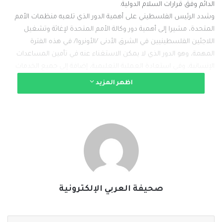
الدائم وفق قرارات السلام الدولية.
وشدد الرئيس الفلسطيني على أهمية الدور الذي تلعبه منظمات الأمم
المتحدة، مشيرا إلى أهمية دور وكالة الأمم المتحدة لإغاثة وتشغيل
اللاجئين الفلسطينيين في الشرق الأدنى /الأونروا/ في هذه الفترة
المهمة، وهو الدور الذي لا يمكن الاستغناء عنه في تأمين المساعدات
الإنسانية، وفي استعادة العملية التعليمية، إضافة إلى جميع الخدمات
التي تقدمها للاجئين الفلسطينيين في قطاع غزة والضفة بما فيها
اظهر المزيد
القدس الشرقية، وجميع الدول المضيفة.
#الخبر_بين_يديك
#صحيفة_العربي_الالكترونية
نسخ الرابط
صحيفة العربي الإلكترونية