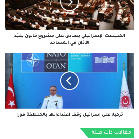
#الخبر_بين_يديك
#صحيفة_العربي_الالكترونية
مشروع
قانون
يقيّد
نسخ الرابط
الأذان
في
المساجد
الكنيست الإسرائيلي يصادق على مشروع قانون يقيّد
الأذان في المساجد
تركيا:
على
إسرائيل
وقف
اعتداءاتها
بالمنطقة
فورا
تركيا: على إسرائيل وقف اعتداءاتها بالمنطقة فورا
مقالات ذات صلة