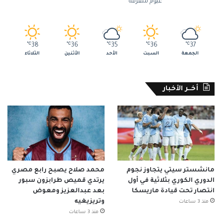
غيوم متفرقة
℃
38
℃
36
℃
35
℃
36
℃
37
الجمعة
السبت
الأحد
الأثنين
الثلاثاء
أخــر الأخبار
مانشستر سيتي يتجاوز نجوم
محمد صلاح يصبح رابع مصري
الدوري الكوري بثلاثية في أول
يرتدي قميص طرابزون سبور
انتصار تحت قيادة ماريسكا
بعد عبدالعزيز ومعوض
وتريزيغيه
منذ 3 ساعات
منذ 3 ساعات