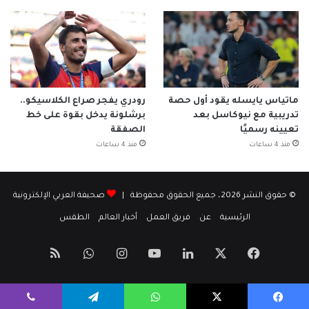
ماتياس يايسله يقود أول حصة
رودري يفجر صراع الكلاسيكو..
تدريبية مع نيوكاسل بعد
برشلونة يدخل بقوة على خط
تعيينه رسميًا
الصفقة
منذ 4 ساعات
منذ 4 ساعات
© حقوق النشر 2026، جميع الحقوق محفوظة |
صحيفة العربي الإلكترونية
الرئيسية
عن
فريق العمل
أخبار العالم
الطقس
‫X
فيسبوك
لينكدإن
‫YouTube
انستقرام
واتساب
ملخص
الموقع