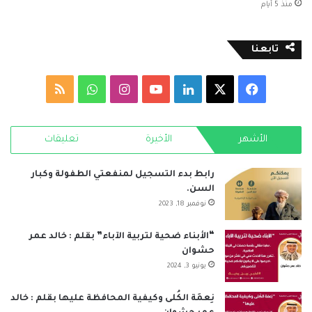
منذ 5 أيام
تابعنا
‫X
فيسبوك
لينكدإن
‫YouTube
انستقرام
واتساب
ملخص
الموقع
الأشهر
الأخيرة
تعليقات
RSS
رابط بدء التسجيل لمنفعتي الطفولة وكبار
السن.
نوفمبر 18, 2023
“الأبناء ضحية لتربية الآباء” بقلم : خالد عمر
حشوان
يونيو 3, 2024
نِعمَة الكُلى وكيفية المحافظة عليها بقلم : خالد