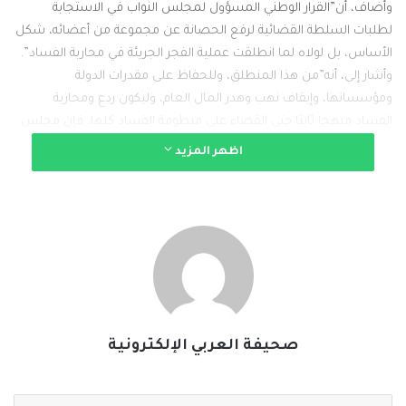
وأضاف، أن”القرار الوطني المسؤول لمجلس النواب في الاستجابة
لطلبات السلطة القضائية لرفع الحصانة عن مجموعة من أعضائه، شكل
الأساس، بل لولاه لما انطلقت عملية الفجر الجريئة في محاربة الفساد”.
وأشار إلى، أنه”من هذا المنطلق، وللحفاظ على مقدرات الدولة
ومؤسساتها، وإيقاف نهب وهدر المال العام، وليكون ردع ومحاربة
الفساد منهجا ثابتا حتى القضاء على منظومة الفساد كلها، فإن مجلس
النواب يطالب ويلزم الحكومة بالمضي قدما، وعدم التهاون في فتح
اظهر المزيد
ملفات الفساد الأكبر والأكثر خطورة ونهبا للمال العام، وضمن مدد زمنية
محددة وهي:
أولا: ملفات فساد الضرائب، ومنها سرقة الأمانات الضريبية (سرقة
القرن)، كأكبر قضايا الفساد والاختلاس في تاريخ العراق.
ثانيا: ملف فساد الطاقة، ومنها إنفاق الموازنات الضخمة على عقود
الكهرباء التريليونية، والفساد الصارخ في منح المحطات الحكومية بصيغة
استثمار مجحفة وتغبن حق الدولة فضلا عن الاستمرار في الإخفاق في
قطاعات الإنتاج والتوزيع والصيانة.
صحيفة العربي الإلكترونية
ثالثا: قطاع الاستثمار، ومنها فساد وفوضى منح الإجازات الاستثمارية
السكنية والصناعية والتجارية والتعليمية، التي نهبت مبالغ طائلة من
المال العام.