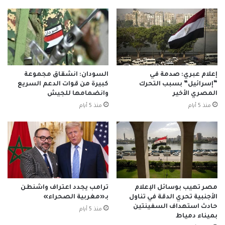
إعلام عبري: صدمة في
السودان: انشقاق مجموعة
“إسرائيل” بسبب التحرك
كبيرة من قوات الدعم السريع
المصري الأخير
وانضمامها للجيش
منذ 5 أيام
منذ 5 أيام
مصر تهيب بوسائل الإعلام
ترامب يجدد اعتراف واشنطن
الأجنبية تحري الدقة في تناول
بـ«مغربية الصحراء»
حادث استهداف السفينتين
منذ 5 أيام
بميناء دمياط