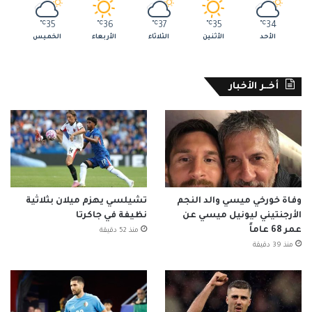
℃
35
℃
36
℃
37
℃
35
℃
34
الأحد
الأثنين
الثلاثاء
الأربعاء
الخميس
أخــر الأخبار
وفاة خورخي ميسي والد النجم
تشيلسي يهزم ميلان بثلاثية
الأرجنتيني ليونيل ميسي عن
نظيفة في جاكرتا
عمر 68 عاماً
منذ 52 دقيقة
منذ 39 دقيقة