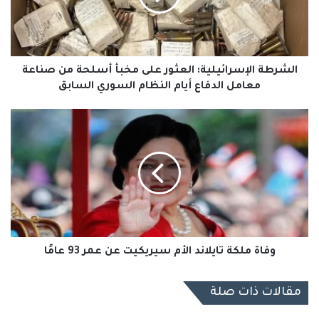
أسلحة
من
صناعة
معامل
الدفاع
الشرطة الإسرائيلية: العثور على مخبأ أسلحة من صناعة
أيام
معامل الدفاع أيام النظام السوري السابق
النظام
السوري
وفاة
السابق
ملكة
تايلاند
الأم
سيريكيت
عن
عمر
93
عامًا
وفاة ملكة تايلاند الأم سيريكيت عن عمر 93 عامًا
مقالات ذات صلة