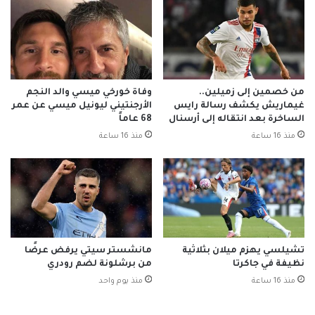
من خصمين إلى زميلين..
وفاة خورخي ميسي والد النجم
غيماريش يكشف رسالة رايس
الأرجنتيني ليونيل ميسي عن عمر
الساخرة بعد انتقاله إلى أرسنال
68 عاماً
منذ 16 ساعة
منذ 16 ساعة
تشيلسي يهزم ميلان بثلاثية
مانشستر سيتي يرفض عرضًا
نظيفة في جاكرتا
من برشلونة لضم رودري
منذ 16 ساعة
منذ يوم واحد