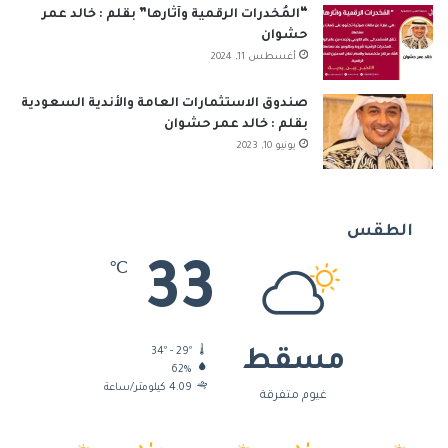
“المُخدرات الرقمية وآثارها” بقلم : خالد عمر
حشوان
أغسطس 11, 2024
صندوق الاستثمارات العامة والأندية السعودية
بقلم : خالد عمر حشوان
يونيو 10, 2023
الطقس
33
℃
34º - 29º
مسقط
62%
4.09 كيلومتر/ساعة
غيوم متفرقة