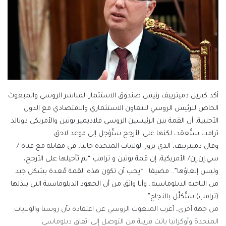
أكد كيريل دميترييف رئيس صندوق الاستثمار المباشر الروسي والمبعوث
الخاص للرئيس الروسي للتعاون الاستثماري والاقتصادي مع الدول
الأجنبية، أن القمة بين الرئيسين الروسي فلاديمير بوتين والأمريكي دونالد
ترامب ستُعقد، لكنها على الأرجح ستُؤجل إلى موعد لاحق.
وقال دميترييف، الذي يزور الولايات المتحدة حاليا، في مقابلة مع قناة /
سي.إن.إن/ الأمريكية، إن قمة بوتين و ترامب “تم تأجيلها على الأرجح،
وليس إلغاؤها”.. مضيفا : “يجب أن تكون هذه القمة مُعدة بشكل جيد
من الناحية الدبلوماسية.. وأنا واثق من أن الجهود الدبلوماسية التي يبذلها
(ترامب) ستُكلَّل بالنجاح”.
من جهة أخرى، أعرب المبعوث الروسي عن اعتقاده بأن روسيا والولايات
المتحدة وأوكرانيا باتت قريبة من التوصل إلى اتفاق دبلوماسي.