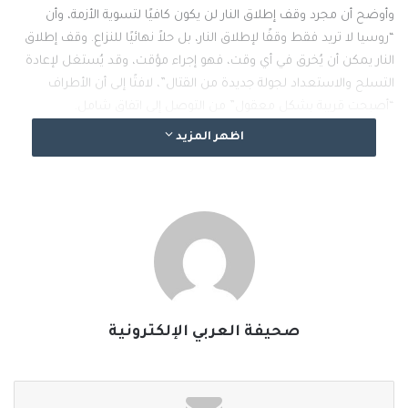
وأوضح أن مجرد وقف إطلاق النار لن يكون كافيًا لتسوية الأزمة، وأن
“روسيا لا تريد فقط وقفًا لإطلاق النار، بل حلاً نهائيًا للنزاع. وقف إطلاق
النار يمكن أن يُخرق في أي وقت، فهو إجراء مؤقت، وقد يُستغل لإعادة
التسلح والاستعداد لجولة جديدة من القتال”، لافتًا إلى أن الأطراف
“أصبحت قريبة بشكل معقول” من التوصل إلى اتفاق شامل.
وقال: “نريد إنهاء هذا الصراع في أقرب وقت ممكن”، مضيفًا أن “الأطراف
اظهر المزيد
تسعى لحلول وسط ترضي الجميع. أتفهم وجود بعض خيبة الأمل، لكن
ذلك يعود إلى سوء فهم لما يجري”.
وقد كان الرئيس الأمريكي دونالد ترامب أعلن الأسبوع الماضي أنه
سيجتمع مع نظيره الروسي فلاديمي بوتين في هنغاريا لمحاولة إنهاء
الحرب في أوكرانيا، قبل أن يعلن لاحقا عن إلغاء القمة.
وقال ترامب خلال اجتماعه مع مارك روته الأمين العام لحلف شمال
الأطلسي “الناتو” يوم الأربعاء الماضي: “ألغينا الاجتماع مع الرئيس بوتين،
لم أشعر أنه مناسب”، مضيفا: “لم أشعر أننا سنصل إلى الهدف
صحيفة العربي الإلكترونية
المنشود. لذلك ألغيته، لكننا سنعقد الاجتماع في المستقبل”.
#الخبر_بين_يديك
#صحيفة_العربي_الالكترونية