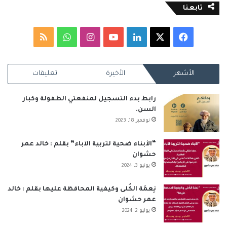
تابعنا
‫X
فيسبوك
لينكدإن
‫YouTube
انستقرام
واتساب
ملخص
الموقع
الأشهر
الأخيرة
تعليقات
RSS
رابط بدء التسجيل لمنفعتي الطفولة وكبار
السن.
نوفمبر 18, 2023
“الأبناء ضحية لتربية الآباء” بقلم : خالد عمر
حشوان
يونيو 3, 2024
نِعمَة الكُلى وكيفية المحافظة عليها بقلم : خالد
عمر حشوان
يوليو 2, 2024