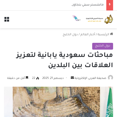
مانشستر سيتي يتجاوز نجوم الدوري الكوري بثلاثية في أول انتصار تحت قيادة ماريسكا
الق
الرئيسية
/
أخبار العالم
/
دول الخليج
دول الخليج
مباحثات سعودية يابانية لتعزيز
العلاقات بين البلدين
أرسل
صحيفة العربي الإلكترونية
ديسمبر 21, 2025
22
أقل من دقيقة
بريدا
إلكترونيا