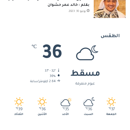
بقلم : خالد عمر حشوان
يونيو 10, 2023
الطقس
36
℃
37º - 32º
مسقط
36%
2.64 كيلومتر/ساعة
غيوم متفرقة
℃
39
℃
36
℃
35
℃
36
℃
37
الجمعة
السبت
الأحد
الأثنين
الثلاثاء