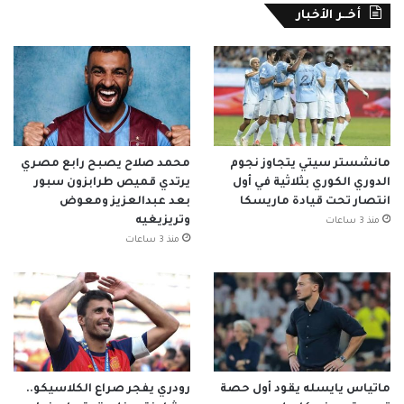
أخــر الأخبار
مانشستر سيتي يتجاوز نجوم
محمد صلاح يصبح رابع مصري
الدوري الكوري بثلاثية في أول
يرتدي قميص طرابزون سبور
انتصار تحت قيادة ماريسكا
بعد عبدالعزيز ومعوض
وتريزيغيه
منذ 3 ساعات
منذ 3 ساعات
ماتياس يايسله يقود أول حصة
رودري يفجر صراع الكلاسيكو..