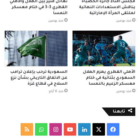
مجلس أمناء جائزة الحصباة
تعادل مثير بين الهلال والأهلي
يناقش الاستعدادات النهائية
القطري 3-3 في ختام معسكر
لملتقى المرأة الإماراتية
النمسا
منذ يومين
منذ يومين
الأهلي القطري يهزم الهلال
السعودية ترحب بإعلان ترامب
السعودي بثنائية في ختام
عن الاتفاق التاريخي بشأن نزع
معسكر الزعيم بالنمسا
السلاح في قطاع غزة
منذ يومين
منذ 6 أيام
تابعنا
‫X
فيسبوك
لينكدإن
‫YouTube
انستقرام
واتساب
ملخص