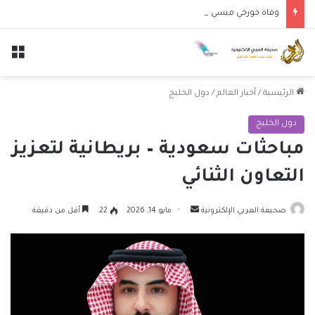
وفاة خورخي ميسي والد النجم الأرجنتيني ليونيل ميسي عن عمر 68 عاماً
الق
الرئيسية
/
أخبار العالم
/
دول الخليج
دول الخليج
مباحثات سعودية – بريطانية لتعزيز
التعاون الثنائي
أرسل
صحيفة العربي الإلكترونية
مايو 14, 2026
22
أقل من دقيقة
بريدا
إلكترونيا