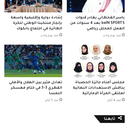
ياسر القحطاني يغادر قنوات
إشادة دولية وإقليمية واسعة
beIN SPORTS بعد 4 سنوات من
بإنجاز منتخبنا الوطني للكرة
العمل كمحلل رياضي
الطائرة في اجتماع بانكوك
منذ يوم واحد
منذ يوم واحد
مجلس أمناء جائزة الحصباة
تعادل مثير بين الهلال والأهلي
يناقش الاستعدادات النهائية
القطري 3-3 في ختام معسكر
لملتقى المرأة الإماراتية
النمسا
منذ 4 أيام
منذ 5 أيام
تابعنا