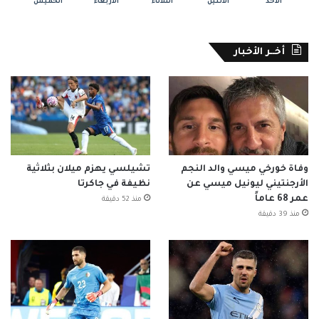
الأحد
الأثنين
الثلاثاء
الأربعاء
الخميس
أخــر الأخبار
وفاة خورخي ميسي والد النجم
تشيلسي يهزم ميلان بثلاثية
الأرجنتيني ليونيل ميسي عن
نظيفة في جاكرتا
عمر 68 عاماً
منذ 52 دقيقة
منذ 39 دقيقة