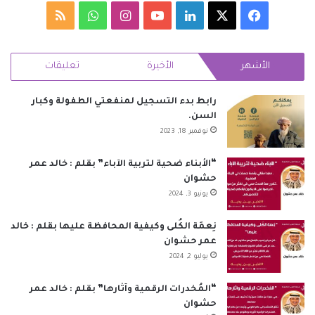
‫X
فيسبوك
لينكدإن
‫YouTube
انستقرام
واتساب
ملخص
الموقع
الأشهر
الأخيرة
تعليقات
RSS
رابط بدء التسجيل لمنفعتي الطفولة وكبار
السن.
نوفمبر 18, 2023
“الأبناء ضحية لتربية الآباء” بقلم : خالد عمر
حشوان
يونيو 3, 2024
نِعمَة الكُلى وكيفية المحافظة عليها بقلم : خالد
عمر حشوان
يوليو 2, 2024
“المُخدرات الرقمية وآثارها” بقلم : خالد عمر
حشوان