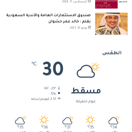
أغسطس 11, 2024
صندوق الاستثمارات العامة والأندية السعودية
بقلم : خالد عمر حشوان
يونيو 10, 2023
الطقس
30
℃
34º - 29º
مسقط
72%
2.51 كيلومتر/ساعة
غيوم متفرقة
℃
35
℃
36
℃
37
℃
35
℃
34