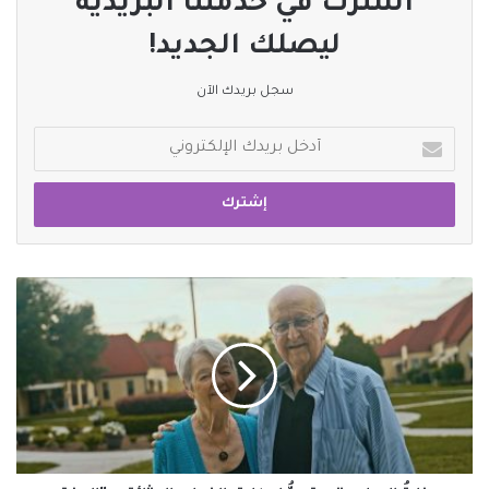
اشترك في خدمتنا البريدية
ليصلك الجديد!
سجل بريدك الآن
أدخل
بريدك
الإلكتروني
وزارةُ
الإعلام
تستعدُّ
لإطلاق
الفيلم
الوثائقي
“الدختر
طومس”