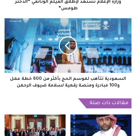
وزارةُ الإعلام تستعدُّ لإطلاق الفيلم الوثائقي “الدختر
طومس”
السعودية
تتأهب
لموسم
الحج
بأكثر
من
600
خطة
عمل
و100
السعودية تتأهب لموسم الحج بأكثر من 600 خطة عمل
مبادرة
و100 مبادرة ومنصة رقمية لسلامة ضيوف الرحمن
ومنصة
رقمية
مقالات ذات صلة
لسلامة
ضيوف
الرحمن