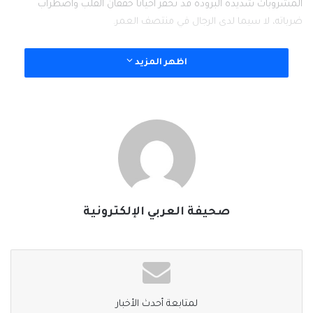
المشروبات شديدة البرودة قد تحفز أحياناً خفقان القلب واضطراب
ضرباته، لا سيما لدى الرجال في منتصف العمر.
ولتجنب هذا الصداع، يُنصح بتناول المأكولات الباردة ببطء لمنح سقف
اظهر المزيد
الفم فرصة للتدفئة. وفي حال الإصابة به، يمكن تقصير مدة الألم عبر
إلصاق الجانب السفلي من اللسان بسقف الفم لإعادة تدفئته، أو
استخدام الإبهام.
وقد كشفت مراجعة بحثية قادتها البروفيسورة “إيرين تولدو” من جامعة
بادوفا الإيطالية، شملت بيانات عقود من الدراسات حول العالم، أن هذا
الصداع يميل إلى الانتقال وراثياً بين العائلات، رغم عدم تحديد الجينات
المسؤولة بدقة حتى الآن.
صحيفة العربي الإلكترونية
أما الرابط الأكثر مفاجأة، فهو العلاقة الوثيقة بين شدة تجمد الدماغ
والإصابة بـ “الصداع النصفي” (الشقيقة)؛ فالأشخاص الذين يعانون من
الصداع النصفي يمتلكون عصبًا ثلاثي التوائم شديد الحساسية، مما
يجعلهم يختبرون تجمد الدماغ بشكل أكثر إيلاماً وبكثافة أعلى.
لمتابعة أحدث الأخبار