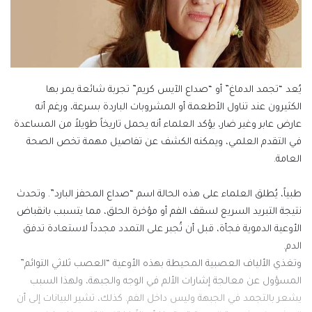
يُعد “تجمد الدماغ” أو “صداع الآيس كريم” تجربة شائعة يمر بها
الكثيرون عند تناول الأطعمة أو المشروبات الباردة بسرعة، ورغم أنه
عارض عابر وغير ضار، يؤكد العلماء أنه يحمل تاريخاً طويلاً من المساعدة
في التقدم العلمي، ويمكنه الكشف عن تفاصيل مهمة تخص الصحة
العامة.
طبياً، يُطلق العلماء على هذه الحالة اسم “صداع المحفز البارد”. وتحدث
نتيجة التبريد السريع لسقف الفم أو مؤخرة الحلق، مما يتسبب بانقباض
الأوعية الدموية فجأة، قبل أن تُجبر على التمدد مجدداً لاستعادة تدفق
الدم.
وتغذي الألياف العصبية المحيطة بهذه الأوعية “العصب ثلاثي التوائم”
المسؤول عن معالجة إشارات الألم في الوجه والجبهة، ولهذا السبب
يشعر بالتجمد في الجبهة وليس داخل الفم. كذلك، تشير البيانات إلى أن