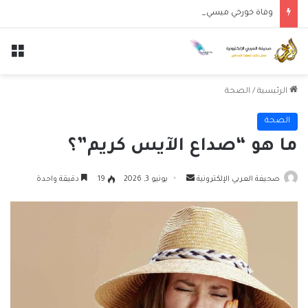
وفاة خورخي ميسي والد النجم الأرجنتيني ليونيل ميسي عن عمر 68 عاماً
الق
الرئيسية
/
الصحة
الصحة
ما هو “صداع الآيس كريم”؟
أرسل
صحيفة العربي الإلكترونية
يونيو 3, 2026
19
دقيقة واحدة
بريدا
إلكترونيا