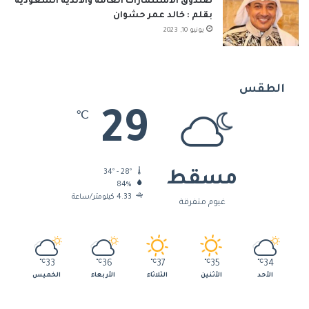
صندوق الاستثمارات العامة والأندية السعودية
بقلم : خالد عمر حشوان
يونيو 10, 2023
الطقس
29
℃
34º - 28º
مسقط
84%
4.33 كيلومتر/ساعة
غيوم متفرقة
℃
33
℃
36
℃
37
℃
35
℃
34
الأحد
الأثنين
الثلاثاء
الأربعاء
الخميس