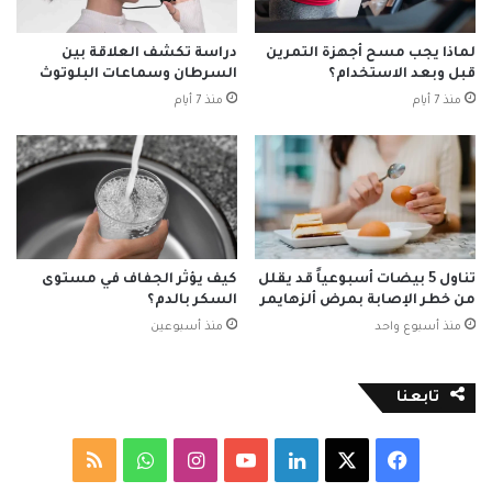
لماذا يجب مسح أجهزة التمرين
دراسة تكشف العلاقة بين
قبل وبعد الاستخدام؟
السرطان وسماعات البلوتوث
منذ 7 أيام
منذ 7 أيام
تناول 5 بيضات أسبوعياً قد يقلل
كيف يؤثر الجفاف في مستوى
من خطر الإصابة بمرض ألزهايمر
السكر بالدم؟
منذ أسبوع واحد
منذ أسبوعين
تابعنا
‫X
فيسبوك
لينكدإن
‫YouTube
انستقرام
واتساب
ملخص