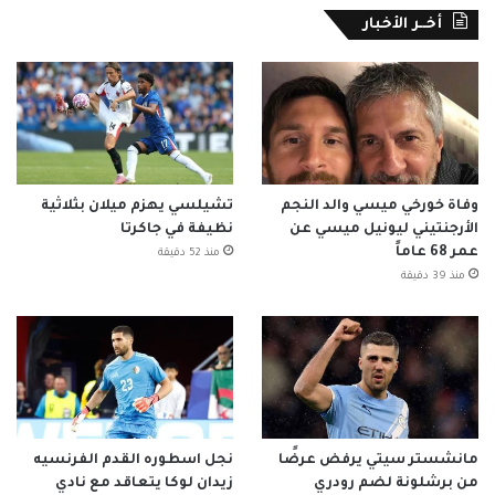
أخــر الأخبار
وفاة خورخي ميسي والد النجم
تشيلسي يهزم ميلان بثلاثية
الأرجنتيني ليونيل ميسي عن
نظيفة في جاكرتا
عمر 68 عاماً
منذ 52 دقيقة
منذ 39 دقيقة
مانشستر سيتي يرفض عرضًا
نجل اسطوره القدم الفرنسيه
من برشلونة لضم رودري
زيدان لوكا يتعاقد مع نادي