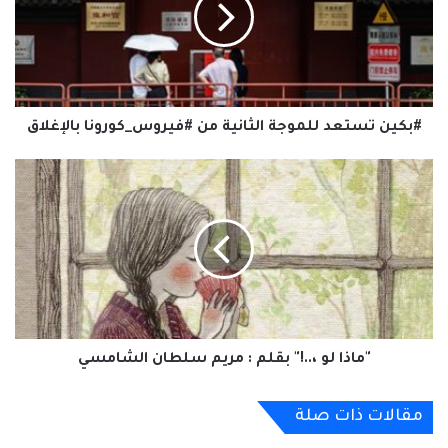
من
#فيروس_كورونا
بالإغلاق
#بكين تستعد للموجة الثانية من #فيروس_كورونا بالإغلاق
"ماذا
لو
،..!"
بقلم
:
مريم
سلطان
الشامسي
"ماذا لو ،..!" بقلم : مريم سلطان الشامسي
مقالات ذات صلة