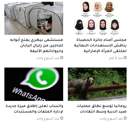
مجلس أمناء جائزة الحصباة
مستشفى بيطري يفتح أبوابه
يناقش الاستعدادات النهائية
للناجين من زلزال اليابان
لملتقى المرأة الإماراتية
وحيواناتهم الأليفة
منذ 4 أيام
منذ أسبوع واحد
رومانيا توسع نطاق عمليات
واتساب تعلن إطلاق ميزة جديدة
صيد الدببة وسط انتقادات
لإدارة الملفات والمستندات
منذ أسبوع واحد
منذ أسبوع واحد