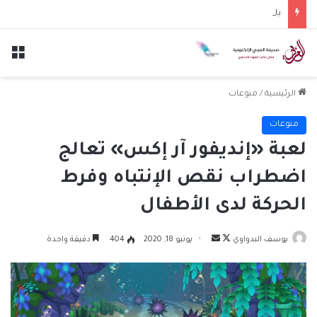
ياسر القحطاني يغادر قنوات beIN SPORTS بعد 4 سنوات من العمل كمحلل رياضي
الق
الرئيسية
/
منوعات
منوعات
لعبة «إنديفور آر إكس» تعالج
اضطراب نقص الإنتباه وفرط
الحركة لدى الأطفال
تابع
أرسل
يوسف البدواوي
يونيو 18, 2020
404
دقيقة واحدة
على
بريدا
X
إلكترونيا