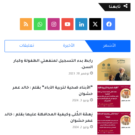
تابعنا
‫X
فيسبوك
لينكدإن
‫YouTube
انستقرام
واتساب
ملخص
الموقع
الأشهر
الأخيرة
تعليقات
RSS
رابط بدء التسجيل لمنفعتي الطفولة وكبار
السن.
نوفمبر 18, 2023
“الأبناء ضحية لتربية الآباء” بقلم : خالد عمر
حشوان
يونيو 3, 2024
نِعمَة الكُلى وكيفية المحافظة عليها بقلم : خالد
عمر حشوان
يوليو 2, 2024