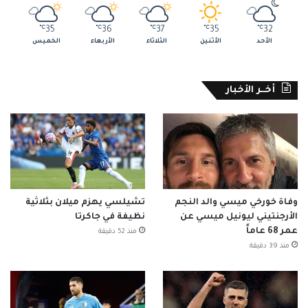
℃
35
℃
36
℃
37
℃
35
℃
32
الأحد
الأثنين
الثلاثاء
الأربعاء
الخميس
أخــر الأخبار
وفاة خورخي ميسي والد النجم
تشيلسي يهزم ميلان بثلاثية
الأرجنتيني ليونيل ميسي عن
نظيفة في جاكرتا
عمر 68 عاماً
منذ 52 دقيقة
منذ 39 دقيقة