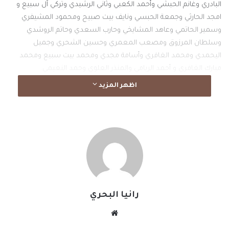
البادري وغانم الحبشي وأحمد الكعبي وثاني الرشيدي وتركي آل سبيع و
امجد الحارثي وجمعة الحبسي ونايف بيت صبيح ومحمود المشيفري
وسمير الحاتمي وعاهد المشايخي وحارب السعدي وحاتم الروشدي
وسلطان المرزوق ومصعب المعمري وحسين الشحري وجميل
اليحمدي ومحمد الغافري وأسامة مجدي ومحمد بيت سبيع ومحمد
مبارك الغافري و أحمد الريامي والمنذر العلوي وحمد النعيمي.
يذكر أن المنتخب سيستأنف إعداده لتصفيات كأس العالم المقررة في
اظهر المزيد
قطر اكتوبر المقبل بإشراف جديد يقوده البرتغالي كيروش ويعاونه
المدرب الوطني حمد العزاني
#الخبر_بين_يديك
صحيفة_العربي_الالكترونية
نسخ الرابط
رانيا البحري
موقع
الويب