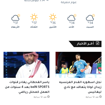
3.54 كيلومتر/ساعة
غيوم متفرقة
℃
37
℃
37
℃
36
℃
34
℃
34
السبت
الأحد
الأثنين
الثلاثاء
الأربعاء
أخــر الأخبار
نجل اسطوره القدم الفرنسيه
ياسر القحطاني يغادر قنوات
زيدان لوكا يتعاقد مع نادي
beIN SPORTS بعد 4 سنوات من
ليغانيس
العمل كمحلل رياضي
منذ 12 ساعة
منذ 12 ساعة