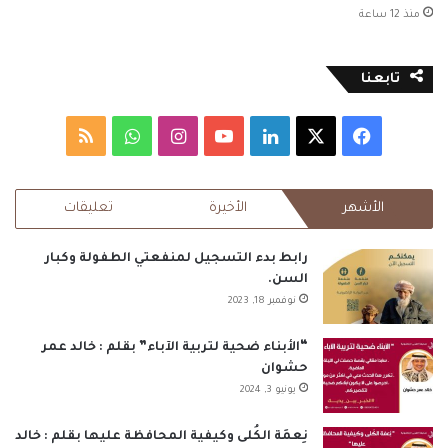
منذ 12 ساعة
تابعنا
‫X
فيسبوك
لينكدإن
‫YouTube
انستقرام
واتساب
ملخص
الموقع
الأشهر
الأخيرة
تعليقات
RSS
رابط بدء التسجيل لمنفعتي الطفولة وكبار
السن.
نوفمبر 18, 2023
“الأبناء ضحية لتربية الآباء” بقلم : خالد عمر
حشوان
يونيو 3, 2024
نِعمَة الكُلى وكيفية المحافظة عليها بقلم : خالد