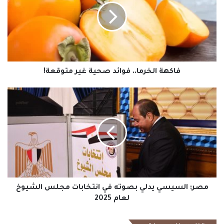
صحية
غير
متوقعة!
فاكهة الخرما.. فوائد صحية غير متوقعة!
‏مصر:
السيسي
يدلي
بصوته
في
انتخابات
مجلس
الشيوخ
لعام
2025
‏مصر: السيسي يدلي بصوته في انتخابات مجلس الشيوخ
لعام 2025