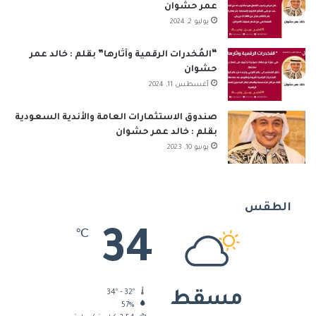
عمر حشوان
يوليو 2, 2024
“المُخدرات الرقمية وآثارها” بقلم : خالد عمر
حشوان
أغسطس 11, 2024
صندوق الاستثمارات العامة والأندية السعودية
بقلم : خالد عمر حشوان
يونيو 10, 2023
الطقس
34
℃
34º - 32º
مسقط
57%