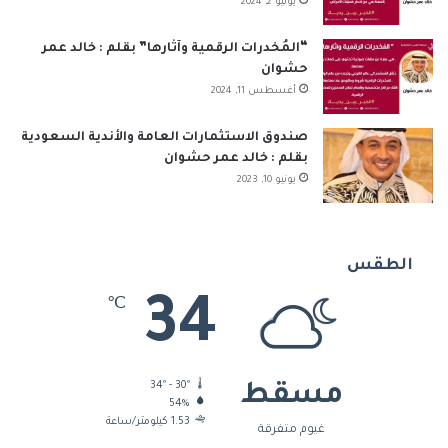
يوليو 2, 2024
“المُخدرات الرقمية وآثارها” بقلم : خالد عمر
حشوان
أغسطس 11, 2024
صندوق الاستثمارات العامة والأندية السعودية
بقلم : خالد عمر حشوان
يونيو 10, 2023
الطقس
34
℃
34º - 30º
مسقط
54%
1.53 كيلومتر/ساعة
غيوم متفرقة