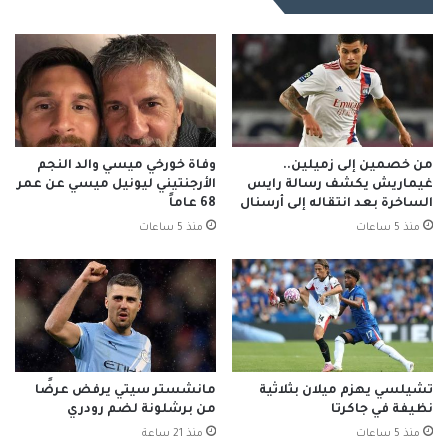
من خصمين إلى زميلين..
وفاة خورخي ميسي والد النجم
غيماريش يكشف رسالة رايس
الأرجنتيني ليونيل ميسي عن عمر
الساخرة بعد انتقاله إلى أرسنال
68 عاماً
منذ 5 ساعات
منذ 5 ساعات
تشيلسي يهزم ميلان بثلاثية
مانشستر سيتي يرفض عرضًا
نظيفة في جاكرتا
من برشلونة لضم رودري
منذ 5 ساعات
منذ 21 ساعة