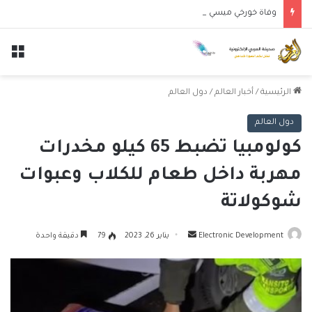
وفاة خورخي ميسي والد النجم الأرجنتيني ليونيل ميسي عن عمر 68 عاماً
الق
الرئيسية
/
أخبار العالم
/
دول العالم
دول العالم
كولومبيا تضبط 65 كيلو مخدرات
مهربة داخل طعام للكلاب وعبوات
شوكولاتة
أرسل
Electronic Development
يناير 26, 2023
79
دقيقة واحدة
بريدا
إلكترونيا