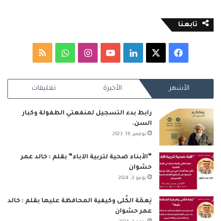
تابعنا
‫X
فيسبوك
لينكدإن
‫YouTube
انستقرام
واتساب
ملخص
الموقع
الأشهر
الأخيرة
تعليقات
RSS
رابط بدء التسجيل لمنفعتي الطفولة وكبار
السن.
نوفمبر 18, 2023
“الأبناء ضحية لتربية الآباء” بقلم : خالد عمر
حشوان
يونيو 3, 2024
نِعمَة الكُلى وكيفية المحافظة عليها بقلم : خالد
عمر حشوان