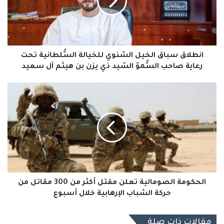
للخيالة
السُّلطانية
تحت
نسخ الرابط
رعاية
صاحب
السُّموّ
انطلاق سباق الخيل السّنوي للخيالة السُّلطانية تحت
السّيد
رعاية صاحب السُّموّ السّيد ‎ذي يزن بن هيثم آل سعيد
‎ذي
يزن
الحكومة
بن
الصومالية
هيثم
تعلن
آل
مقتل
سعيد
أكثر
من
300
مقاتل
من
حركة
الحكومة الصومالية تعلن مقتل أكثر من 300 مقاتل من
الشباب
حركة الشباب الإرهابية خلال أسبوع
الإرهابية
خلال
مقالات ذات صلة
أسبوع