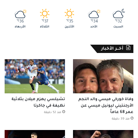
℃
36
℃
37
℃
35
℃
34
℃
32
السبت
الأحد
الأثنين
الثلاثاء
الأربعاء
أخــر الأخبار
وفاة خورخي ميسي والد النجم
تشيلسي يهزم ميلان بثلاثية
الأرجنتيني ليونيل ميسي عن
نظيفة في جاكرتا
عمر 68 عاماً
منذ 52 دقيقة
منذ 39 دقيقة