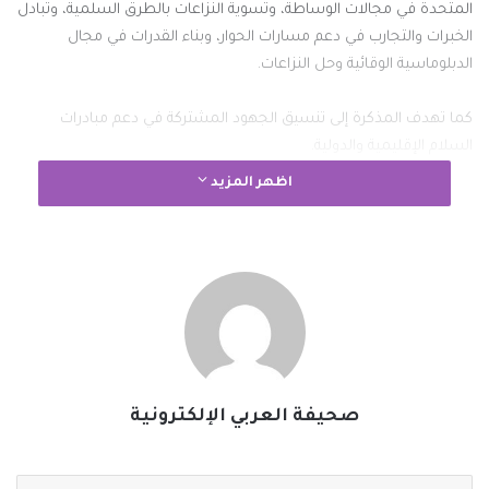
المتحدة في مجالات الوساطة، وتسوية النزاعات بالطرق السلمية، وتبادل
الخبرات والتجارب في دعم مسارات الحوار، وبناء القدرات في مجال
الدبلوماسية الوقائية وحل النزاعات.
كما تهدف المذكرة إلى تنسيق الجهود المشتركة في دعم مبادرات
السلام الإقليمية والدولية.
اظهر المزيد
وعلى هامش التوقيع على المذكرة، استعرض الجانبان علاقات التعاون
وسبل دعمها وتعزيزها، لا سيما في مجالات الوساطة والحوار الإقليمي
وتنسيق المواقف بشأن قضايا الشرق الأوسط ذات الاهتمام المشترك.
كما جرى مناقشة آخر التطورات الإقليمية، خاصة في قطاع غزة وسوريا
وليبيا وأفغانستان وباكستان، والجهود الدبلوماسية الرامية إلى خفض
التصعيد في المنطقة.
صحيفة العربي الإلكترونية
#الخبر_بين_يديك
#صحيفة_العربي_الالكترونية