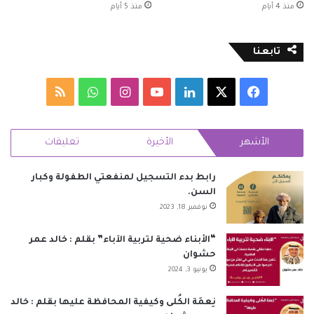
منذ 4 أيام
منذ 5 أيام
تابعنا
‫X
فيسبوك
لينكدإن
‫YouTube
انستقرام
واتساب
ملخص
الموقع
الأشهر
الأخيرة
تعليقات
RSS
رابط بدء التسجيل لمنفعتي الطفولة وكبار
السن.
نوفمبر 18, 2023
“الأبناء ضحية لتربية الآباء” بقلم : خالد عمر
حشوان
يونيو 3, 2024
نِعمَة الكُلى وكيفية المحافظة عليها بقلم : خالد