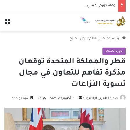
وفاة خورخي ميسي والد النجم الأرجنتيني ليونيل ميسي عن عمر 68 عاماً
الق
الرئيسية
/
أخبار العالم
/
دول الخليج
دول الخليج
قطر والمملكة المتحدة توقعان
مذكرة تفاهم للتعاون في مجال
تسوية النزاعات
أرسل
صحيفة العربي الإلكترونية
أكتوبر 29, 2025
46
دقيقة واحدة
بريدا
إلكترونيا