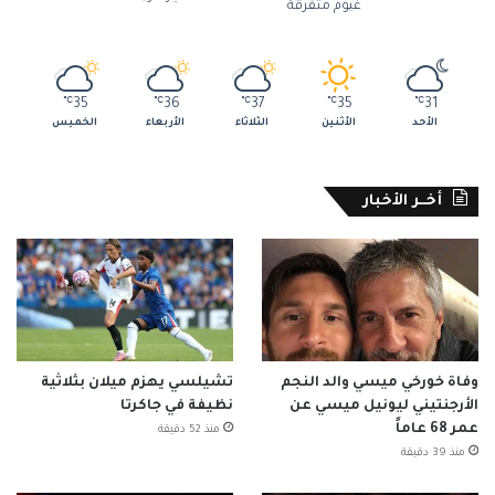
غيوم متفرقة
℃
35
℃
36
℃
37
℃
35
℃
31
الأحد
الأثنين
الثلاثاء
الأربعاء
الخميس
أخــر الأخبار
وفاة خورخي ميسي والد النجم
تشيلسي يهزم ميلان بثلاثية
الأرجنتيني ليونيل ميسي عن
نظيفة في جاكرتا
عمر 68 عاماً
منذ 52 دقيقة
منذ 39 دقيقة