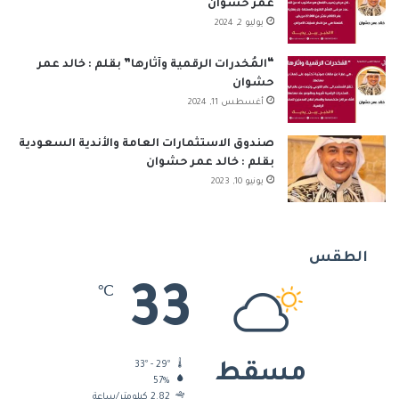
عمر حشوان
يوليو 2, 2024
“المُخدرات الرقمية وآثارها” بقلم : خالد عمر
حشوان
أغسطس 11, 2024
صندوق الاستثمارات العامة والأندية السعودية
بقلم : خالد عمر حشوان
يونيو 10, 2023
الطقس
33
℃
33º - 29º
مسقط
57%
2.82 كيلومتر/ساعة