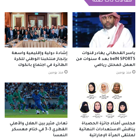
مقالات ذات صلة
ياسر القحطاني يغادر قنوات
إشادة دولية وإقليمية واسعة
beIN SPORTS بعد 4 سنوات من
بإنجاز منتخبنا الوطني للكرة
العمل كمحلل رياضي
الطائرة في اجتماع بانكوك
منذ يومين
منذ يومين
مجلس أمناء جائزة الحصباة
تعادل مثير بين الهلال والأهلي
يناقش الاستعدادات النهائية
القطري 3-3 في ختام معسكر
لملتقى المرأة الإماراتية
النمسا