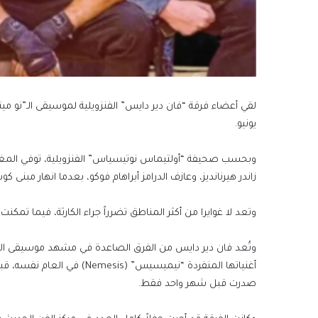
يونيو.
وبحسب صحيفة “أولتيماس نوتيسياس” الفنزويلية، توفي المغني 
زاندر هيرنانديز، وعازف الدرامز أبراهام فوكو، بعدما انهار مبنى كوستامار 2 الذي كانوا يتدربون داخله في ولاية لا غواي
وتعد لا غوايرا من أكثر المناطق تضرراً جراء الكارثة، فيما تمكن
صدرت قبل شهر واحد فقط.