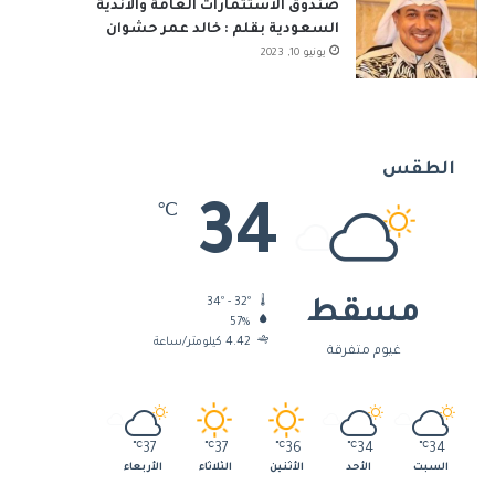
صندوق الاستثمارات العامة والأندية
السعودية بقلم : خالد عمر حشوان
يونيو 10, 2023
الطقس
34
℃
34º - 32º
مسقط
57%
4.42 كيلومتر/ساعة
غيوم متفرقة
℃
37
℃
37
℃
36
℃
34
℃
34
السبت
الأحد
الأثنين
الثلاثاء
الأربعاء