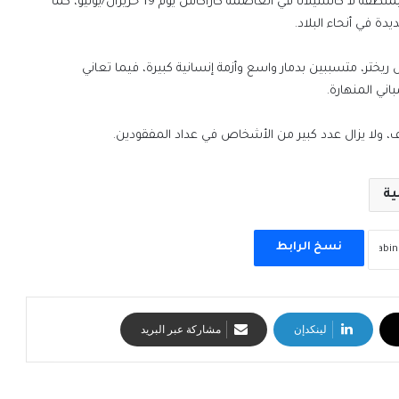
وكانت الفرقة قد أحيت حفلاً كامل العدد في مركز الفن الحديث بمنطقة لا كاستيلانا في العاصمة كاراكاس يوم 19 حزيران/يونيو، كما
 في أنحاء البلاد.
وتهما 7.2 و7.5 درجات على مقياس ريختر، متسببين بدمار واسع وأزمة إنسانية كبيرة، فيما تعاني
اني المنهارة.
ية
نسخ الرابط
لينكدإن
مشاركة عبر البريد