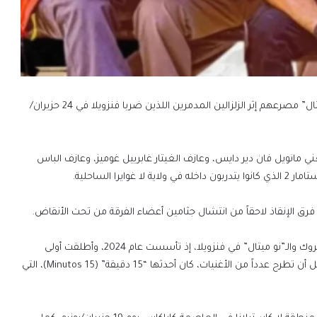
لقي أعضاء فرقة “فان دير دايس” الفنزويلية لموسيقى الـ”نو ميتال” مصرعهم إثر الزلزالين المدمرين اللذين ضربا فنزويلا في 24 حزيران/
مانويل فان دير دايس، وعازف الغيتار غابرييل غوميز، وعازف الباس
را الساحلية.
ت فرق الإنقاذ لاحقاً من انتشال جثامين أعضاء الفرقة من تحت الأنقاض.
وتُعد فان دير دايس من الفرق الصاعدة في مشهد موسيقى الروك والـ”نو ميتال” في فنزويلا، إذ تأسست عام 2024، وأطلقت أولى
أغنياتها المنفردة “نيميسيس” (Nemesis) في العام نفسه، قبل أن تطرح عدداً من الأغنيات، كان أحدثها “15 دقيقة” (15 Minutos)، التي