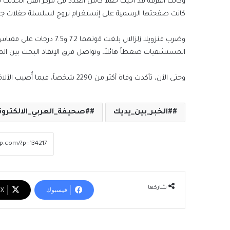
كانت صفحتها الرسمية على إنستغرام تروج لسلسلة حفلات جديدة
وضرب فنزويلا زلزالان بلغت ق
المستشفيات ضغطاً هائلاً، وتواصل فرق الإنقاذ البحث بين المب
وحتى الآن، تأكدت وفاة أكثر من 2290 شخصاً، فيما أُصيب الآلاف، ولا يزال عدد كبير من الأشخاص في عداد المفقودين.
#الخبر_بين_يديك
#صحيفة_العربي_الالكترون
شاركها
فيسبوك
‫X