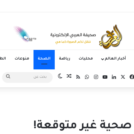
وم الدوري الكوري بثلاثية في أول انتصار تحت قيادة ماريسكا
أخبار العالم
محليات
رياضة
الصحة
منوعات
ال
‫X
فيسبوك
لينكدإن
‫YouTube
انستقرام
واتساب
ملخص الموقع RSS
مقال عشوائي
الوضع المظلم
بحث
عن
 صحية غير متوقعة!