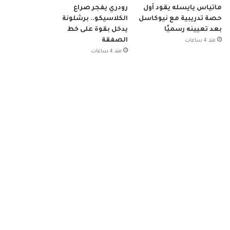
ماتياس يايسله يقود أول
رودري يفجر صراع
حصة تدريبية مع نيوكاسل
الكلاسيكو.. برشلونة
بعد تعيينه رسميًا
يدخل بقوة على خط
الصفقة
منذ 4 ساعات
منذ 4 ساعات