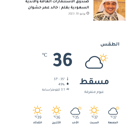
صندوق الاستثمارات العامة والأندية
السعودية بقلم : خالد عمر حشوان
يونيو 10, 2023
الطقس
36
℃
37º - 35º
مسقط
49%
3.1 كيلومتر/ساعة
غيوم متفرقة
℃
39
℃
36
℃
35
℃
37
℃
37
الجمعة
السبت
الأحد
الأثنين
الثلاثاء