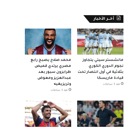
أخــر الأخبار
مانشستر سيتي يتجاوز
محمد صلاح يصبح رابع
نجوم الدوري الكوري
مصري يرتدي قميص
بثلاثية في أول انتصار تحت
طرابزون سبور بعد
قيادة ماريسكا
عبدالعزيز ومعوض
وتريزيغيه
منذ 3 ساعات
منذ 3 ساعات