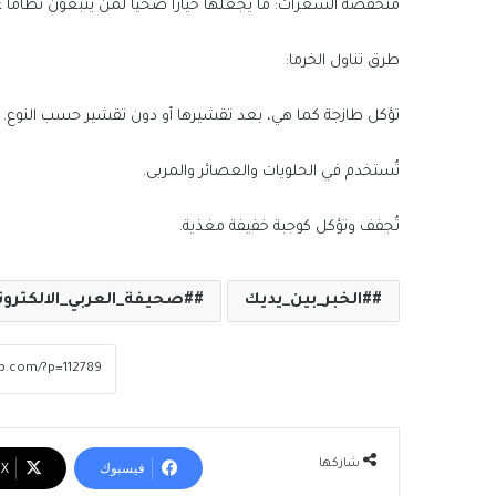
منخفضة السعرات: ما يجعلها خيارًا صحيًا لمن يتبعون نظامًا غذائي
طرق تناول الخرما:
تؤكل طازجة كما هي، بعد تقشيرها أو دون تقشير حسب النوع.
تُستخدم في الحلويات والعصائر والمربى.
تُجفف وتؤكل كوجبة خفيفة مغذية.
#الخبر_بين_يديك
#صحيفة_العربي_الالكترون
شاركها
فيسبوك
‫X