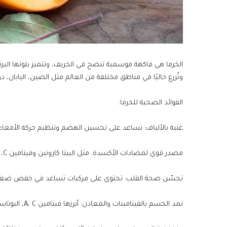
الخرما هي فاكهة موسمية تنضج في الخريف، وتتميز بلونها البر
وتُزرع حاليًا في مناطق مختلفة من العالم مثل الصين، اليابا
الفوائد الصحية للخرما:
غنية بالألياف: تساعد على تحسين الهضم وتنظيم حركة الأمعاء.
مصدر قوي لمضادات الأكسدة: مثل البيتا كاروتين وفيتامين C، مما يعزز المناعة ويقلل من خطر الأمراض المزمنة.
تحسّن صحة القلب: تحتوي على مركبات تساعد في خفض ضغط ا
تمد الجسم بالفيتامينات والمعادن: أبرزها فيتامين A، C، البوتاسيوم، والمنغنيز.