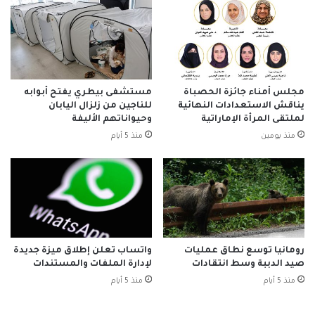
مجلس أمناء جائزة الحصباة
مستشفى بيطري يفتح أبوابه
يناقش الاستعدادات النهائية
للناجين من زلزال اليابان
لملتقى المرأة الإماراتية
وحيواناتهم الأليفة
منذ يومين
منذ 5 أيام
رومانيا توسع نطاق عمليات
واتساب تعلن إطلاق ميزة جديدة
صيد الدببة وسط انتقادات
لإدارة الملفات والمستندات
منذ 5 أيام
منذ 5 أيام