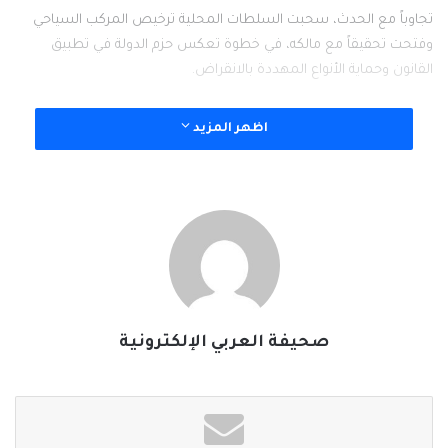
تجاوباً مع الحدث، سحبت السلطات المحلية ترخيص المركب السياحي
وفتحت تحقيقاً مع مالكه، في خطوة تعكس حزم الدولة في تطبيق
القانون وحماية الأنواع المهددة بالانقراض.
وأكد الناشط البيئي معز الحداد أن خسارة سلحفاة واحدة تعني إضعاف
اظهر المزيد
حلقة مهمة في المنظومة البيئية البحرية. وأشار إلى تراجع أعداد نوع
«كاريتا كاريتا» بسبب الصيد الجائر والتلوث وإتلاف الأعشاش. وأضاف أن
غياب هذه السلاحف ساهم هذا الصيف في انتشار أعداد أكبر من القناديل
البحرية.
ويعاقب القانون التونسي على صيد السلاحف البحرية أو الاحتفاظ بها أو
التجارة بها بأي شكل، مع فرض غرامات مالية على المخالفين.
صحيفة العربي الإلكترونية
#الخبر_بين_يديك
#صحيفة_العربي_الالكترونية
نسخ الرابط