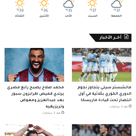
℃
39
℃
36
℃
35
℃
37
℃
37
الجمعة
السبت
الأحد
الأثنين
الثلاثاء
أخــر الأخبار
مانشستر سيتي يتجاوز نجوم
محمد صلاح يصبح رابع مصري
الدوري الكوري بثلاثية في أول
يرتدي قميص طرابزون سبور
انتصار تحت قيادة ماريسكا
بعد عبدالعزيز ومعوض
وتريزيغيه
منذ 3 ساعات
منذ 3 ساعات