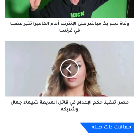
أمام
الكاميرا
تثير
غضبا
وفاة نجم بث مباشر على الإنترنت أمام الكاميرا تثير غضبا
في
في فرنسا
فرنسا
مصر:
تنفيذ
حكم
الإعدام
في
قاتل
المذيعة
شيماء
جمال
وشريكه
مصر: تنفيذ حكم الإعدام في قاتل المذيعة شيماء جمال
وشريكه
مقالات ذات صلة