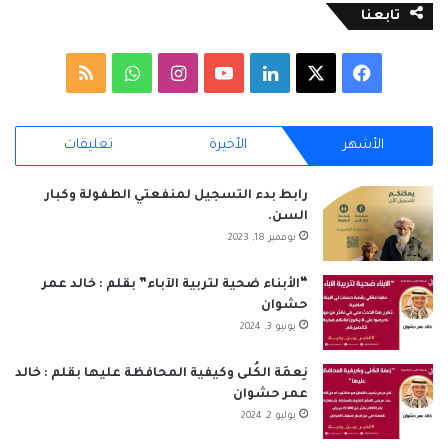
تابعنا
‫X
فيسبوك
لينكدإن
‫YouTube
انستقرام
واتساب
ملخص
الموقع
الأشهر
الأخيرة
تعليقات
RSS
رابط بدء التسجيل لمنفعتي الطفولة وكبار
السن.
نوفمبر 18, 2023
“الأبناء ضحية لتربية الآباء” بقلم : خالد عمر
حشوان
يونيو 3, 2024
نِعمَة الكُلى وكيفية المحافظة عليها بقلم : خالد
عمر حشوان
يوليو 2, 2024