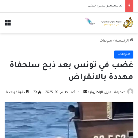
مانشستر سيتي يتجاوز نجوم الدوري الكوري بثلاثية في أول انتصار تحت قيادة ماريسكا
الق
الرئيسية
/
منوعات
منوعات
غضب في تونس بعد ذبح سلحفاة
مهددة بالانقراض
أرسل
صحيفة العربي الإلكترونية
أغسطس 20, 2025
70
دقيقة واحدة
بريدا
إلكترونيا