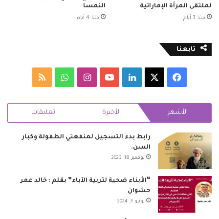
لملتقى المرأة الإماراتية
النمسا
منذ 3 أيام
منذ 4 أيام
تابعنا
‫X
فيسبوك
لينكدإن
‫YouTube
انستقرام
واتساب
ملخص
الموقع
الأشهر
الأخيرة
تعليقات
RSS
رابط بدء التسجيل لمنفعتي الطفولة وكبار
السن.
نوفمبر 18, 2023
“الأبناء ضحية لتربية الآباء” بقلم : خالد عمر
حشوان
يونيو 3, 2024