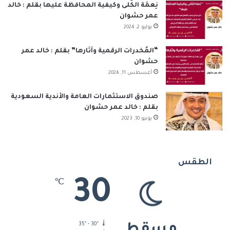
نِعمَة الكُلى وكيفية المحافظة عليها بقلم : خالد
عمر حشوان
يوليو 2, 2024
“المُخدرات الرقمية وآثارها” بقلم : خالد عمر
حشوان
أغسطس 11, 2024
صندوق الاستثمارات العامة والأندية السعودية
بقلم : خالد عمر حشوان
يونيو 10, 2023
الطقس
30
℃
35º - 30º