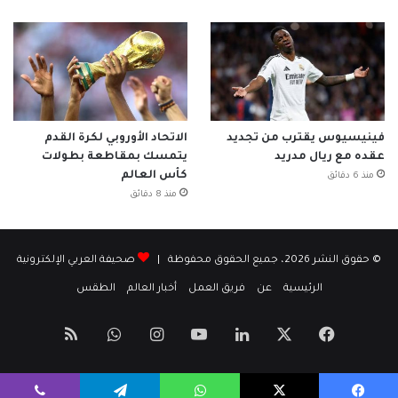
فينيسيوس يقترب من تجديد
الاتحاد الأوروبي لكرة القدم
عقده مع ريال مدريد
يتمسك بمقاطعة بطولات
كأس العالم
منذ 6 دقائق
منذ 8 دقائق
© حقوق النشر 2026، جميع الحقوق محفوظة |
صحيفة العربي الإلكترونية
الرئيسية
عن
فريق العمل
أخبار العالم
الطقس
‫X
فيسبوك
لينكدإن
‫YouTube
انستقرام
واتساب
ملخص
الموقع