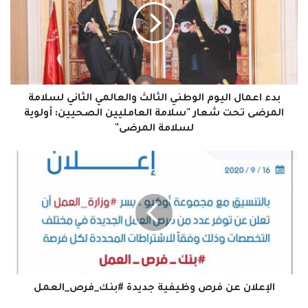
الوطني
الثالث
والعالمي
الثاني
لسلامة
المرضى
تحت
بدء اعمال اليوم الوطني الثالث والعالمي الثاني لسلامة
شعار
المرضى تحت شعار "سلامة العامليين الصحيين: أولوية
"سلامة
لسلامة المرضى"
العامليين
الصحيين:
الإعلان
أولوية
عن
لسلامة
فرص
المرضى"
وظيفية
جديدة
#بنك_فرص_العمل
الإعلان عن فرص وظيفية جديدة #بنك_فرص_العمل