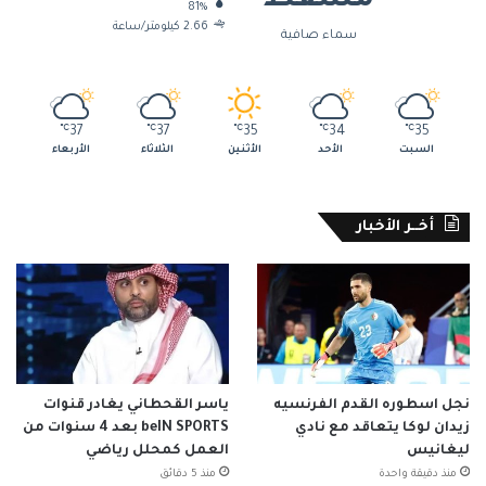
مسقط
81%
2.66 كيلومتر/ساعة
سماء صافية
℃
37
℃
37
℃
35
℃
34
℃
35
السبت
الأحد
الأثنين
الثلاثاء
الأربعاء
أخــر الأخبار
نجل اسطوره القدم الفرنسيه
ياسر القحطاني يغادر قنوات
زيدان لوكا يتعاقد مع نادي
beIN SPORTS بعد 4 سنوات من
ليغانيس
العمل كمحلل رياضي
منذ دقيقة واحدة
منذ 5 دقائق