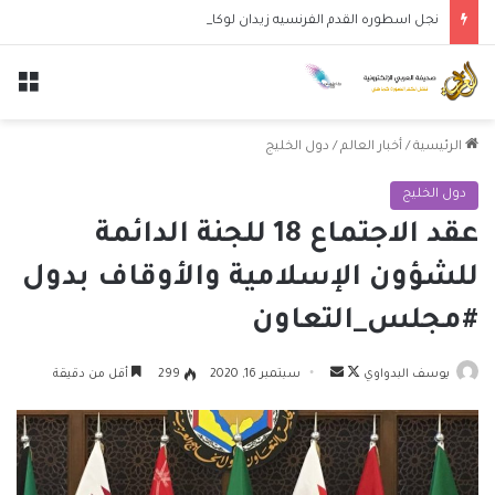
نجل اسطوره القدم الفرنسيه زيدان لوكا يتعاقد مع نادي ليغانيس
الق
الرئيسية
/
أخبار العالم
/
دول الخليج
دول الخليج
عقد الاجتماع 18 للجنة الدائمة
للشؤون الإسلامية والأوقاف بدول
#مجلس_التعاون
تابع
أرسل
يوسف البدواوي
سبتمبر 16, 2020
299
أقل من دقيقة
على
بريدا
X
إلكترونيا