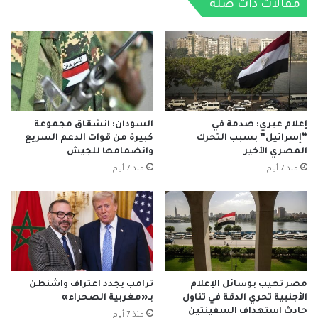
مقالات ذات صلة
إعلام عبري: صدمة في
السودان: انشقاق مجموعة
“إسرائيل” بسبب التحرك
كبيرة من قوات الدعم السريع
المصري الأخير
وانضمامها للجيش
منذ 7 أيام
منذ 7 أيام
مصر تهيب بوسائل الإعلام
ترامب يجدد اعتراف واشنطن
الأجنبية تحري الدقة في تناول
بـ«مغربية الصحراء»
حادث استهداف السفينتين
منذ 7 أيام