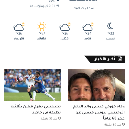
62%
0.91 كيلومتر/ساعة
سماء صافية
℃
36
℃
37
℃
36
℃
34
℃
33
السبت
الأحد
الأثنين
الثلاثاء
الأربعاء
أخــر الأخبار
وفاة خورخي ميسي والد النجم
تشيلسي يهزم ميلان بثلاثية
الأرجنتيني ليونيل ميسي عن
نظيفة في جاكرتا
عمر 68 عاماً
منذ 52 دقيقة
منذ 39 دقيقة