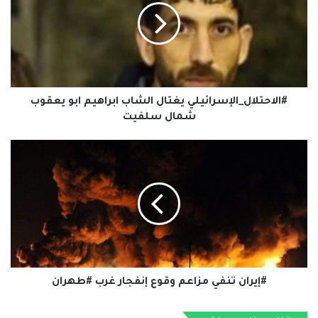
ابراهيم
ابو
يعقوب
شمال
سلفيت
#الاحتلال_الإسرائيلي يغتال الشاب ابراهيم ابو يعقوب
شمال سلفيت
#إيران
تنفي
مزاعم
وقوع
إنفجار
غرب
#طهران
#إيران تنفي مزاعم وقوع إنفجار غرب #طهران