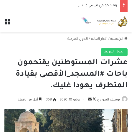
وفاة خورخي ميسي والد النجم الأرجنتيني ليونيل ميسي عن عمر 68 عاماً
الق
الرئيسية
/
أخبار العالم
/
الدول العربية
الدول العربية
عشرات المستوطنين يقتحمون
باحات #المسجد_الأقصى بقيادة
المتطرف يهودا غليك.
تابع
أرسل
يوسف البدواوي
يوليو 10, 2020
368
أقل من دقيقة
على
بريدا
X
إلكترونيا