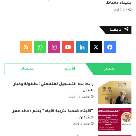
بميناء دمياط
منذ 7 أيام
تابعنا
‫X
فيسبوك
لينكدإن
‫YouTube
انستقرام
واتساب
ملخص
الموقع
الأشهر
الأخيرة
تعليقات
RSS
رابط بدء التسجيل لمنفعتي الطفولة وكبار
السن.
نوفمبر 18, 2023
“الأبناء ضحية لتربية الآباء” بقلم : خالد عمر
حشوان
يونيو 3, 2024