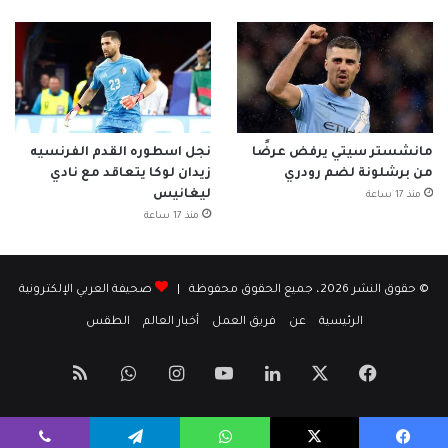
مانشستر سيتي يرفض عرضًا
نجل اسطوره القدم الفرنسيه
من برشلونة لضم رودري
زيدان لوكا يتعاقد مع نادي
ليغانيس
منذ 17 ساعة
منذ 17 ساعة
© حقوق النشر 2026، جميع الحقوق محفوظة |
صحيفة العربي الإلكترونية
الرئيسية
عن
فريق العمل
أخبار العالم
الطقس
‫X
فيسبوك
لينكدإن
‫YouTube
انستقرام
واتساب
ملخص
الموقع