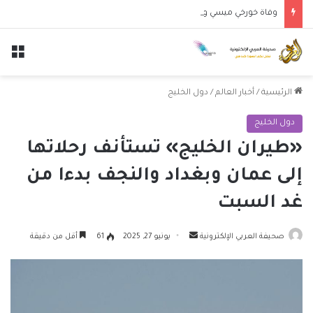
وفاة خورخي ميسي والد النجم الأرجنتيني ليونيل ميسي عن عمر 68 عاماً
الق
الرئيسية
/
أخبار العالم
/
دول الخليج
دول الخليج
«طيران الخليج» تستأنف رحلاتها
إلى عمان وبغداد والنجف بدءا من
غد السبت
أرسل
صحيفة العربي الإلكترونية
يونيو 27, 2025
61
أقل من دقيقة
بريدا
إلكترونيا