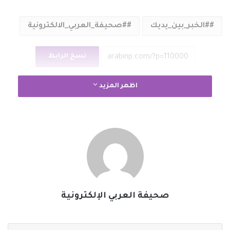
#الخبر_بين_يديك
#صحيفة_العربي_الالكترونية
نسخ الرابط
اظهر المزيد
صحيفة العربي الإلكترونية