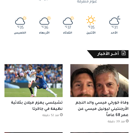
غيوم متفرقة
℃
35
℃
36
℃
37
℃
35
℃
31
الأحد
الأثنين
الثلاثاء
الأربعاء
الخميس
أخــر الأخبار
وفاة خورخي ميسي والد النجم
تشيلسي يهزم ميلان بثلاثية
الأرجنتيني ليونيل ميسي عن
نظيفة في جاكرتا
عمر 68 عاماً
منذ 52 دقيقة
منذ 39 دقيقة