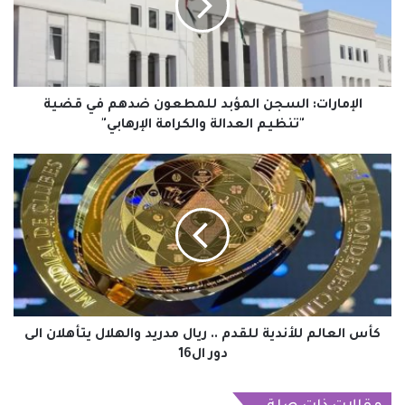
ضدهم
في
قضية
"تنظيم
العدالة
والكرامة
الإمارات: السجن المؤبد للمطعون ضدهم في قضية
الإرهابي"
"تنظيم العدالة والكرامة الإرهابي"
كأس
العالم
للأندية
للقدم
..
ريال
مدريد
والهلال
يتأهلان
الى
كأس العالم للأندية للقدم .. ريال مدريد والهلال يتأهلان الى
دور
دور ال16
ال16