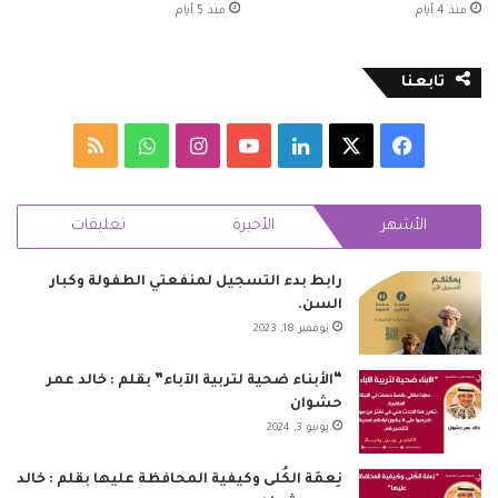
منذ 4 أيام
منذ 5 أيام
تابعنا
‫X
فيسبوك
لينكدإن
‫YouTube
انستقرام
واتساب
ملخص
الموقع
الأشهر
الأخيرة
تعليقات
RSS
رابط بدء التسجيل لمنفعتي الطفولة وكبار
السن.
نوفمبر 18, 2023
“الأبناء ضحية لتربية الآباء” بقلم : خالد عمر
حشوان
يونيو 3, 2024
نِعمَة الكُلى وكيفية المحافظة عليها بقلم : خالد