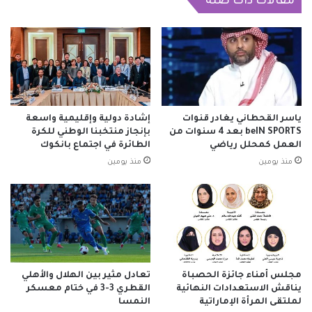
مقالات ذات صلة
ياسر القحطاني يغادر قنوات
إشادة دولية وإقليمية واسعة
beIN SPORTS بعد 4 سنوات من
بإنجاز منتخبنا الوطني للكرة
العمل كمحلل رياضي
الطائرة في اجتماع بانكوك
منذ يومين
منذ يومين
مجلس أمناء جائزة الحصباة
تعادل مثير بين الهلال والأهلي
يناقش الاستعدادات النهائية
القطري 3-3 في ختام معسكر
لملتقى المرأة الإماراتية
النمسا