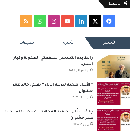
تابعنا
‫X
فيسبوك
لينكدإن
‫YouTube
انستقرام
واتساب
ملخص
الموقع
الأشهر
الأخيرة
تعليقات
RSS
رابط بدء التسجيل لمنفعتي الطفولة وكبار
السن.
نوفمبر 18, 2023
“الأبناء ضحية لتربية الآباء” بقلم : خالد عمر
حشوان
يونيو 3, 2024
نِعمَة الكُلى وكيفية المحافظة عليها بقلم : خالد
عمر حشوان
يوليو 2, 2024