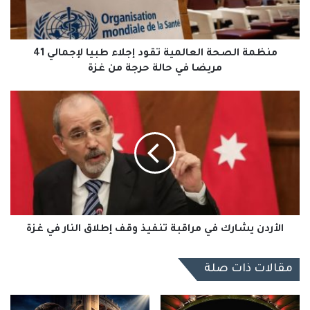
لإجمالي
41
مريضا
في
منظمة الصحة العالمية تقود إجلاء طبيا لإجمالي 41
حالة
مريضا في حالة حرجة من غزة
حرجة
من
الأردن
غزة
يشارك
في
مراقبة
تنفيذ
وقف
إطلاق
النار
في
غزة
الأردن يشارك في مراقبة تنفيذ وقف إطلاق النار في غزة
مقالات ذات صلة