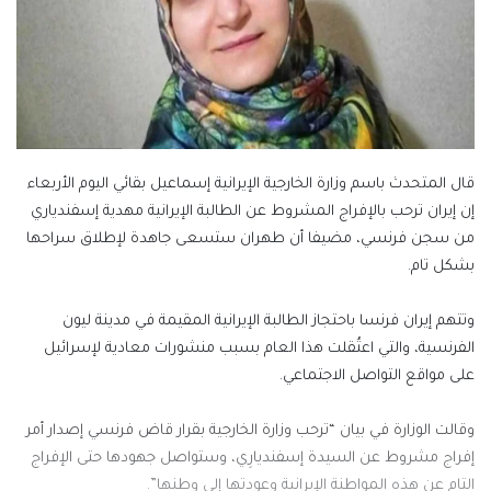
قال المتحدث باسم وزارة الخارجية الإيرانية إسماعيل بقائي اليوم الأربعاء
إن إيران ترحب بالإفراج المشروط عن الطالبة الإيرانية مهدية إسفندياري
من سجن فرنسي، مضيفا أن طهران ستسعى جاهدة لإطلاق سراحها
بشكل تام.
وتتهم إيران فرنسا باحتجاز الطالبة الإيرانية المقيمة في مدينة ليون
الفرنسية، والتي اعتُقلت هذا العام بسبب منشورات معادية لإسرائيل
على مواقع التواصل الاجتماعي.
وقالت الوزارة في بيان “ترحب وزارة الخارجية بقرار قاض فرنسي إصدار أمر
إفراج مشروط عن السيدة إسفنديارِي، وستواصل جهودها حتى الإفراج
التام عن هذه المواطنة الإيرانية وعودتها إلى وطنها”.