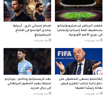
ملعب الرياض إير ميتروبوليتانو
صدام إسباني ناري.. أربيلوا
يستضيف قمة إسبانيا وإنجلترا
يتحدى ألونسو في افتتاح
في دوري الأمم الأوروبية
البريميرليغ
منذ يوم واحد
منذ يوم واحد
إنفانتينو يسعى للحصول على
بعد كريستيانو رونالدو.. بيرناردو
دعم إدارة ترامب لتعزيز فرص
سيلفا يعيد الحضور البرتغالي
بقائه رئيسًا للفيفا
إلى ريال مدريد
منذ يوم واحد
منذ يوم واحد