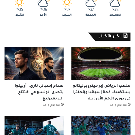
℃
35
℃
36
℃
37
℃
37
℃
38
الخميس
الجمعة
السبت
الأحد
الأثنين
أخــر الأخبار
ملعب الرياض إير ميتروبوليتانو
صدام إسباني ناري.. أربيلوا
يستضيف قمة إسبانيا وإنجلترا
يتحدى ألونسو في افتتاح
في دوري الأمم الأوروبية
البريميرليغ
منذ يوم واحد
منذ يوم واحد