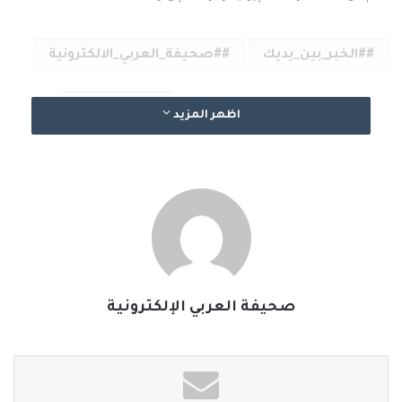
#الخبر_بين_يديك
#صحيفة_العربي_الالكترونية
نسخ الرابط
اظهر المزيد
صحيفة العربي الإلكترونية