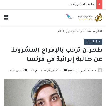
ملعب الرياض إير ميتروبوليتانو يستضيف قمة إسبانيا وإنجلترا في دوري الأمم الأوروبية
الق
الرئيسية
/
أخبار العالم
/
دول العالم
دول العالم
طهران ترحب بالإفراج المشروط
عن طالبة إيرانية في فرنسا
أرسل
صحيفة العربي الإلكترونية
أكتوبر 23, 2025
62
أقل من دقيقة
بريدا
إلكترونيا