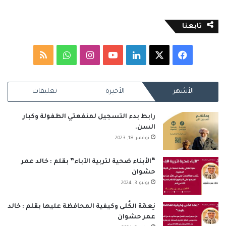
تابعنا
‫X
فيسبوك
لينكدإن
‫YouTube
انستقرام
واتساب
ملخص
الموقع
الأشهر
الأخيرة
تعليقات
RSS
رابط بدء التسجيل لمنفعتي الطفولة وكبار
السن.
نوفمبر 18, 2023
“الأبناء ضحية لتربية الآباء” بقلم : خالد عمر
حشوان
يونيو 3, 2024
نِعمَة الكُلى وكيفية المحافظة عليها بقلم : خالد
عمر حشوان