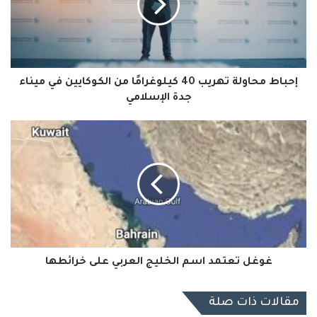
كيلوغرامًا
من
الكوكايين
في
ميناء
جدة
إحباط محاولة تهريب 40 كيلوغرامًا من الكوكايين في ميناء
الإسلامي
جدة الإسلامي
غوغل
تعتمد
اسم
الخليج
العربي
على
خرائطها
غوغل تعتمد اسم الخليج العربي على خرائطها
مقالات ذات صلة