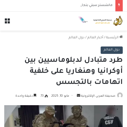
مانشستر سيتي يتجاوز نجوم الدوري الكوري بثلاثية في أول انتصار تحت قيادة ماريسكا
الق
الرئيسية
/
أخبار العالم
/
دول العالم
دول العالم
طرد متبادل لدبلوماسيين بين
أوكرانيا وهنغاريا على خلفية
اتهامات بالتجسس
أرسل
صحيفة العربي الإلكترونية
مايو 10, 2025
73
دقيقة واحدة
بريدا
إلكترونيا