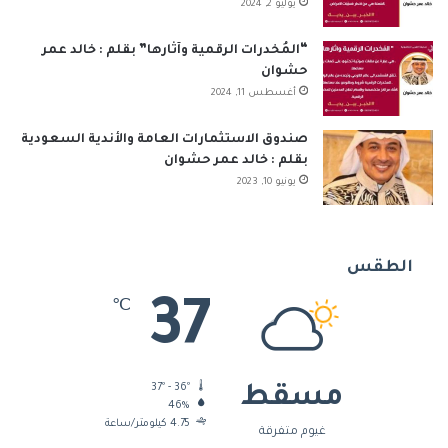
يوليو 2, 2024
“المُخدرات الرقمية وآثارها” بقلم : خالد عمر
حشوان
أغسطس 11, 2024
صندوق الاستثمارات العامة والأندية السعودية
بقلم : خالد عمر حشوان
يونيو 10, 2023
الطقس
37
℃
37º - 36º
مسقط
46%
4.75 كيلومتر/ساعة
غيوم متفرقة