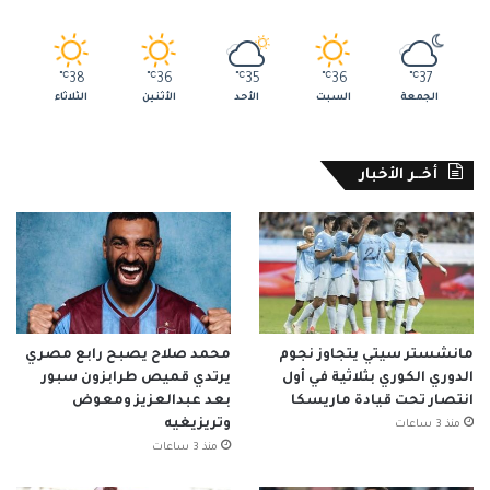
℃
38
℃
36
℃
35
℃
36
℃
37
الجمعة
السبت
الأحد
الأثنين
الثلاثاء
أخــر الأخبار
مانشستر سيتي يتجاوز نجوم
محمد صلاح يصبح رابع مصري
الدوري الكوري بثلاثية في أول
يرتدي قميص طرابزون سبور
انتصار تحت قيادة ماريسكا
بعد عبدالعزيز ومعوض
وتريزيغيه
منذ 3 ساعات
منذ 3 ساعات