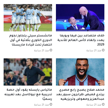
خلاف متصاعد بين فيفا ويويفا
مانشستر سيتي يتجاوز نجوم
يهدد بإلغاء كأس العالم للأندية
الدوري الكوري بثلاثية في أول
2029
انتصار تحت قيادة ماريسكا
منذ 21 ساعة
منذ 21 ساعة
محمد صلاح يصبح رابع مصري
ماتياس يايسله يقود أول حصة
يرتدي قميص طرابزون سبور بعد
تدريبية مع نيوكاسل بعد تعيينه
عبدالعزيز ومعوض وتريزيغيه
رسميًا
منذ 21 ساعة
منذ 21 ساعة