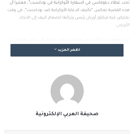
تحت غطاء دبلوماسي في السفارة الأوكرانية في بودابست”، معتبرا أن
هذه القضية تعكس “تكثيف الدعاية الأوكرانية ضد بودابست”، في وقت
يعارض فيه فيكتور أوربان رئيس وزرائها انضمام كييف إلى الاتحاد
الأوروبي.
من جهتها، ردّت أوكرانيا مساء اليوم بطرد دبلوماسيَّين اثنين هنغاريين
من أراضيها ردا على ذلك، حيث أفاد جهاز الأمن الأوكراني، في بيان، بأنه
اظهر المزيد
“للمرة الأولى في تاريخ أوكرانيا، كشف جهاز الأمن عن شبكة استخبارات
عسكرية هنغارية كانت تقوم بأنشطة تجسس، حيث جرى اعتقال
عميلين”.
وشهدت العلاقات بين كييف وبودابست توترا كبيرا منذ وقوف فيكتور
أوربان رئيس وزراء هنغاريا علانية بجانب موسكو إثر إطلاق عمليتها
العسكرية في الأراضي الأوكرانية قبل ثلاث سنوات.
صحيفة العربي الإلكترونية
#الخبر_بين_يديك
#صحيفة_العربي_الالكترونية