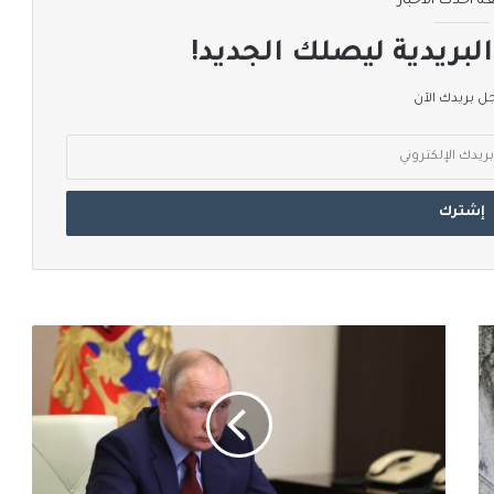
ة أحدث الأخبار
لبريدية ليصلك الجديد!
 بريدك الآن
المستشار
النمساوي
يلتقي
بوتن
غدا
الاثنين
في