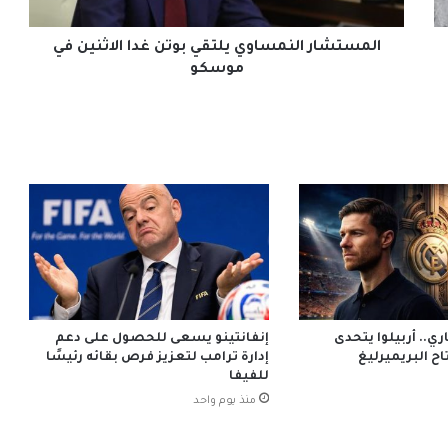
موسكو
المستشار النمساوي يلتقي بوتن غدا الاثنين في
موسكو
ي.. أربيلوا يتحدى
إنفانتينو يسعى للحصول على دعم
ح البريميرليغ
إدارة ترامب لتعزيز فرص بقائه رئيسًا
للفيفا
منذ يوم واحد