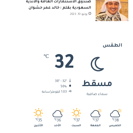
صندوق الاستثمارات العامة والأندية
السعودية بقلم : خالد عمر حشوان
يونيو 10, 2023
الطقس
32
℃
38º - 32º
مسقط
56%
1.03 كيلومتر/ساعة
سماء صافية
℃
35
℃
36
℃
37
℃
37
℃
38
الخميس
الجمعة
السبت
الأحد
الأثنين