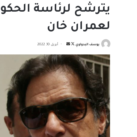
يترشح لرئاسة الحكومة
لعمران خان
تابع
أرسل
يوسف البدواوي
أبريل 10, 2022
على
بريدا
X
إلكترونيا