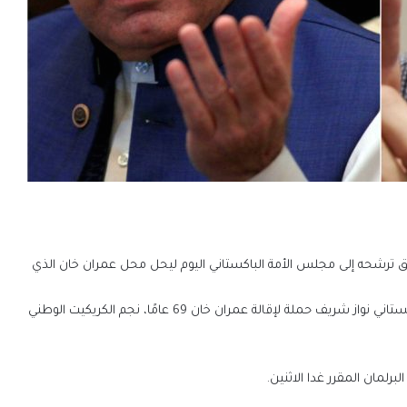
 ترشحه إلى مجلس الأمة الباكستاني اليوم ليحل محل عمران خان الذي
ووفقا لوكالة رويترز فقد قاد الشقيق الأصغر لرئيس الوزراء الباكستاني نواز شريف حملة لإقالة عمران خان 69 عامًا، نجم الكريكيت الوطني
لمان المقرر غدا الاثنين.