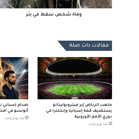
وفاة شخص سقط في بئر
مقالات ذات صلة
ملعب الرياض إير ميتروبوليتانو
صدام إسباني نار
يستضيف قمة إسبانيا وإنجلترا في
ألونسو في افتتا
دوري الأمم الأوروبية
منذ يوم واحد
منذ يوم واحد