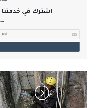
لمتابع
اشترك في خدمتنا ا
سجل
أدخل
بريدك
الإلكتروني
وفاة
شخص
سقط
في
بئر