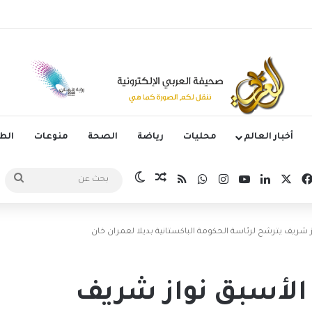
وليتانو يستضيف قمة إسبانيا وإنجلترا في دوري الأمم الأوروبية
أخبار العالم
محليات
رياضة
الصحة
منوعات
ال
‫X
فيسبوك
لينكدإن
‫YouTube
انستقرام
واتساب
ملخص الموقع RSS
مقال عشوائي
الوضع المظلم
بحث
عن
 شريف يترشح لرئاسة الحكومة الباكستانية بديلا لعمران خان
الأسبق نواز شريف