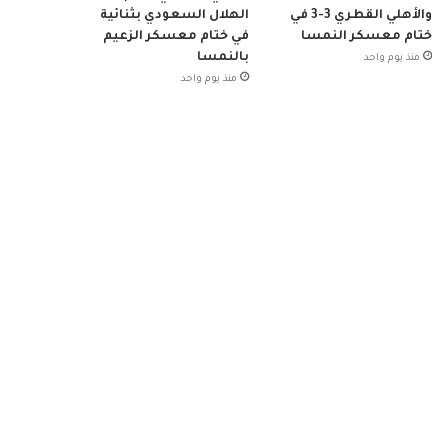
والأهلي القطري 3-3 في
الهلال السعودي بثنائية
ختام معسكر النمسا
في ختام معسكر الزعيم
بالنمسا
منذ يوم واحد
منذ يوم واحد