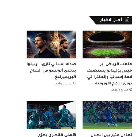
أخــر الأخبار
ملعب الرياض إير
صدام إسباني ناري.. أربيلوا
ميتروبوليتانو يستضيف
يتحدى ألونسو في افتتاح
قمة إسبانيا وإنجلترا في
البريميرليغ
دوري الأمم الأوروبية
منذ يوم واحد
منذ يوم واحد
تعادل مثير بين الهلال
الأهلي القطري يهزم