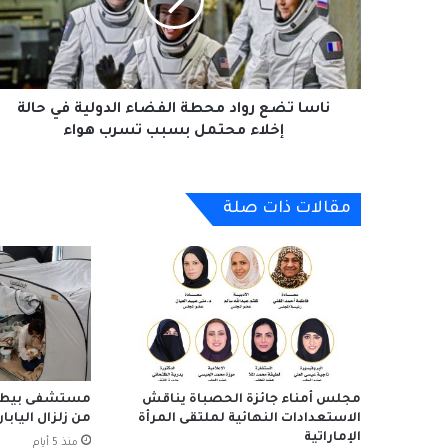
الفضاء
الدولية
في
حالة
إخلاء
محتمل
ناسا تضع رواد محطة الفضاء الدولية في حالة
بسبب
إخلاء محتمل بسبب تسرب هواء
تسرب
هواء
مقالات ذات صلة
مجلس أمناء جائزة الحصباة يناقش
مستشفى بيطري 
الاستعدادات النهائية لملتقى المرأة
من زلزال اليابا
الإماراتية
منذ 5 أيام