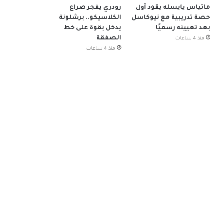
ماتياس يايسله يقود أول
رودري يفجر صراع
حصة تدريبية مع نيوكاسل
الكلاسيكو.. برشلونة
بعد تعيينه رسميًا
يدخل بقوة على خط
الصفقة
منذ 4 ساعات
منذ 4 ساعات