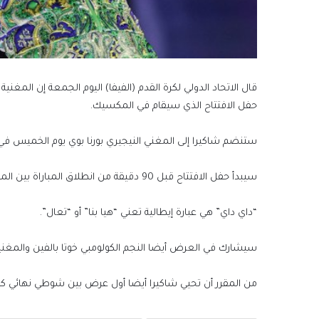
قال الاتحاد الدولي ​لكرة القدم (الفيفا) اليوم الجمعة ‌إن المغن
حفل ​الافتتاح الذي سيقام في المكسيك.
ستنضم شاكيرا ​إلى المغني النيجيري بورنا ​بوي يوم الخميس ف
سيبدأ حفل ​الافتتاح قبل 90 دقيقة ​من انطلاق المباراة بين المكسيك وجنوب ‌أفريقيا.
“داي ⁠داي” هي عبارة إيطالية تعني “هيا بنا” أو “تعال”.
سيشارك في العرض أيضا النجم الكولومبي ​خوتا ​بالفين ⁠والمغنية 
من ​المقرر أن تحيي شاكيرا ​أيضا ⁠أول عرض بين شوطي نهائي كأ