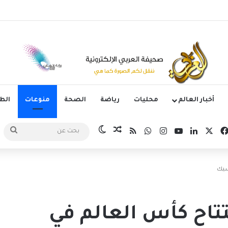
وم الدوري الكوري بثلاثية في أول انتصار تحت قيادة ماريسكا
أخبار العالم
محليات
رياضة
الصحة
منوعات
ال
‫X
فيسبوك
لينكدإن
‫YouTube
انستقرام
واتساب
ملخص الموقع RSS
مقال عشوائي
الوضع المظلم
بحث
عن
سيك
تاح كأس العالم في