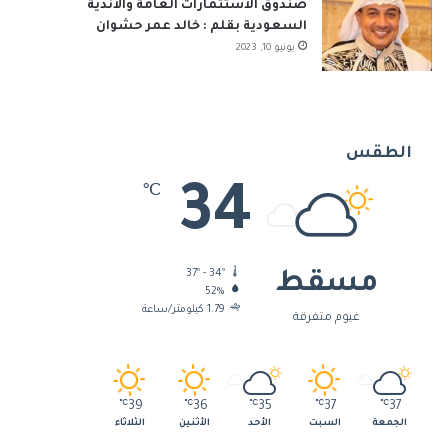
صندوق الاستثمارات العامة والأندية
السعودية بقلم : خالد عمر حشوان
يونيو 10, 2023
الطقس
34
℃
37º - 34º
مسقط
52%
1.79 كيلومتر/ساعة
غيوم متفرقة
℃
39
℃
36
℃
35
℃
37
℃
37
الجمعة
السبت
الأحد
الأثنين
الثلاثاء