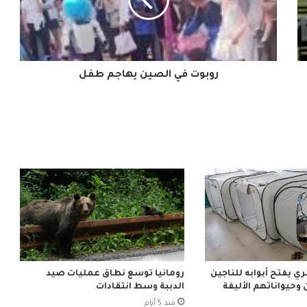
طفل
روبوت في الصين يهاجم طفل
يفتح أبوابه للناجين
رومانيا توسع نطاق عمليات صيد
ن وحيواناتهم الأليفة
الدببة وسط انتقادات
منذ 5 أيام