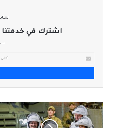
لمتابع
اشترك في خدمتنا ا
سجل
أدخل
بريدك
الإلكتروني
ناسا
تضع
رواد
محطة