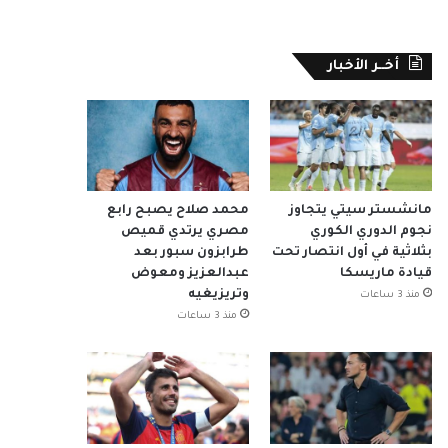
أخــر الأخبار
مانشستر سيتي يتجاوز
محمد صلاح يصبح رابع
نجوم الدوري الكوري
مصري يرتدي قميص
بثلاثية في أول انتصار تحت
طرابزون سبور بعد
قيادة ماريسكا
عبدالعزيز ومعوض
وتريزيغيه
منذ 3 ساعات
منذ 3 ساعات