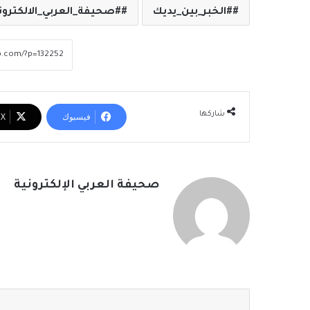
#الخبر_بين_يديك
#صحيفة_العربي_الالكترون
شاركها
فيسبوك
‫X
صحيفة العربي الإلكترونية