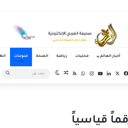
يد عقده مع ريال مدريد
أخبار العالم
محليات
رياضة
الصحة
منوعات
ال
‫X
فيسبوك
لينكدإن
‫YouTube
انستقرام
واتساب
ملخص الموقع RSS
مقال عشوائي
الوضع المظلم
بحث
عن
ً قياسياً