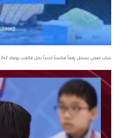
شاب صيني يسجل رقماً قياسياً جديداً بحل مكعب روبيك 2×2 في 0.39 ثانية.