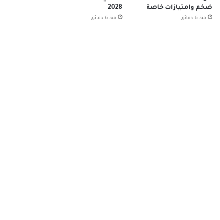
ضخم وامتيازات خاصة
2028
منذ 6 دقائق
منذ 6 دقائق