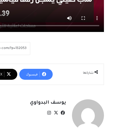
شاركها
فيسبوك
‫X
يوسف البدواوي
‫X
فيسبوك
انستقرام