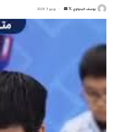
تابع
أرسل
يوسف البدواوي
يونيو 3, 2026
على
بريدا
X
إلكترونيا