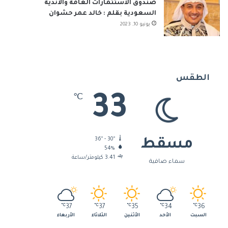
صندوق الاستثمارات العامة والأندية
السعودية بقلم : خالد عمر حشوان
يونيو 10, 2023
الطقس
33
℃
36º - 30º
مسقط
54%
3.41 كيلومتر/ساعة
سماء صافية
℃
37
℃
37
℃
35
℃
34
℃
36
السبت
الأحد
الأثنين
الثلاثاء
الأربعاء