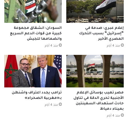
إعلام عبري: صدمة في
السودان: انشقاق مجموعة
“إسرائيل” بسبب التحرك
كبيرة من قوات الدعم السريع
المصري الأخير
وانضمامها للجيش
منذ 4 أيام
منذ 4 أيام
مصر تهيب بوسائل الإعلام
ترامب يجدد اعتراف واشنطن
الأجنبية تحري الدقة في تناول
بـ«مغربية الصحراء»
حادث استهداف السفينتين
منذ 4 أيام
بميناء دمياط
منذ 4 أيام