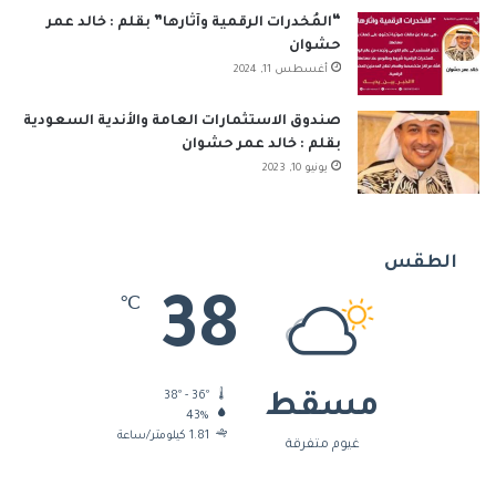
“المُخدرات الرقمية وآثارها” بقلم : خالد عمر
حشوان
أغسطس 11, 2024
صندوق الاستثمارات العامة والأندية السعودية
بقلم : خالد عمر حشوان
يونيو 10, 2023
الطقس
38
℃
38º - 36º
مسقط
43%
1.81 كيلومتر/ساعة
غيوم متفرقة