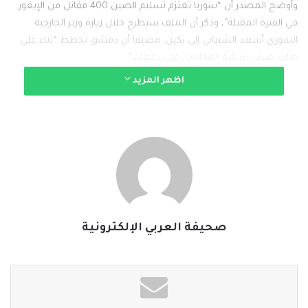
وأوضح المصدر أن “سوريا تعتزم تسليم الصين 400 مقاتل من الإيغور
في الفترة المقبلة”، وذكر أن الملف سيطرح خلال زيارة وزير الخارجية
السوري أسعد الشيباني إلى بكين، مضيفا أن دمشق تخطط “بناء على
طلب صيني تسليم المقاتلين على دفعات”.
اظهر المزيد
ويعد ملف المقاتلين الأجانب الذين تدفقوا إلى سوريا خلال سنوات الحرب
من أكثر الملفات حساسية، إذ ترفض معظم دولهم استعادتهم، ومن
بينهم المقاتلون الإيغور.
وينتمي معظم هؤلاء المقاتلين، الذين يشكلون أقلية مسلمة ناطقة
بالتركية من شمال غرب الصين، إلى الحزب الإسلامي التركستاني، وهو
فصيل نشط في إدلب التي كانت معقل هيئة تحرير الشام والفصائل
المتحالفة معها.
صحيفة العربي الإلكترونية
وبعد وصوله إلى السلطة، أعلن الرئيس السوري أحمد الشرع حل جميع
الفصائل العسكرية.
ويتراوح عدد المقاتلين الإيغور في سوريا بين 3200 و4000 مقاتل، يتمركز