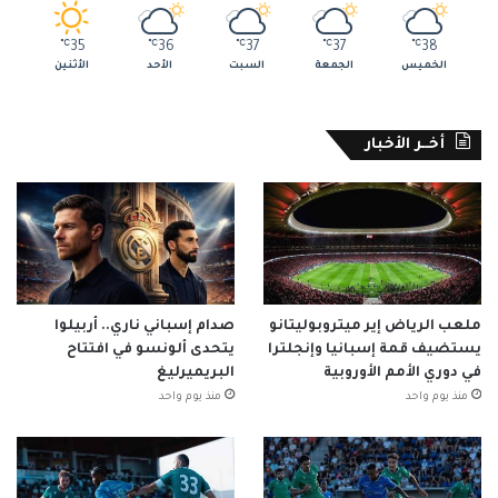
℃
35
℃
36
℃
37
℃
37
℃
38
الخميس
الجمعة
السبت
الأحد
الأثنين
أخــر الأخبار
ملعب الرياض إير ميتروبوليتانو
صدام إسباني ناري.. أربيلوا
يستضيف قمة إسبانيا وإنجلترا
يتحدى ألونسو في افتتاح
في دوري الأمم الأوروبية
البريميرليغ
منذ يوم واحد
منذ يوم واحد