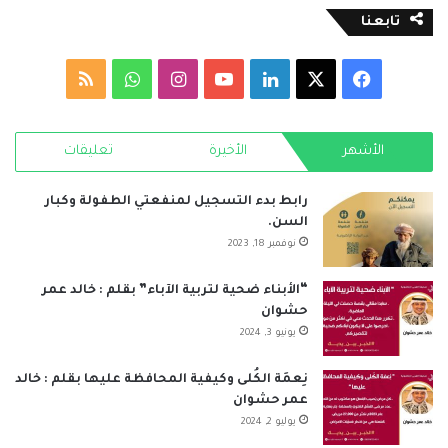
تابعنا
‫X
فيسبوك
لينكدإن
‫YouTube
انستقرام
واتساب
ملخص
الموقع
الأشهر
الأخيرة
تعليقات
RSS
رابط بدء التسجيل لمنفعتي الطفولة وكبار
السن.
نوفمبر 18, 2023
“الأبناء ضحية لتربية الآباء” بقلم : خالد عمر
حشوان
يونيو 3, 2024
نِعمَة الكُلى وكيفية المحافظة عليها بقلم : خالد
عمر حشوان
يوليو 2, 2024