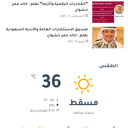
“المُخدرات الرقمية وآثارها” بقلم : خالد عمر
حشوان
أغسطس 11, 2024
صندوق الاستثمارات العامة والأندية السعودية
بقلم : خالد عمر حشوان
يونيو 10, 2023
الطقس
36
℃
37º - 36º
مسقط
50%
4.91 كيلومتر/ساعة
سماء صافية