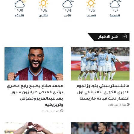
℃
38
℃
36
℃
34
℃
36
℃
37
الجمعة
السبت
الأحد
الأثنين
الثلاثاء
أخــر الأخبار
مانشستر سيتي يتجاوز نجوم
محمد صلاح يصبح رابع مصري
الدوري الكوري بثلاثية في أول
يرتدي قميص طرابزون سبور
انتصار تحت قيادة ماريسكا
بعد عبدالعزيز ومعوض
وتريزيغيه
منذ 3 ساعات
منذ 3 ساعات