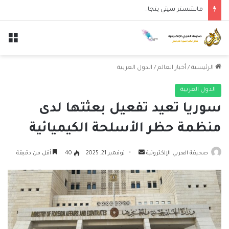
مانشستر سيتي يتجاوز نجوم الدوري الكوري بثلاثية في أول انتصار تحت قيادة ماريسكا
الق
الرئيسية
/
أخبار العالم
/
الدول العربية
الدول العربية
سوريا تعيد تفعيل بعثتها لدى
منظمة حظر الأسلحة الكيميائية
أرسل
صحيفة العربي الإلكترونية
نوفمبر 21, 2025
40
أقل من دقيقة
بريدا
إلكترونيا