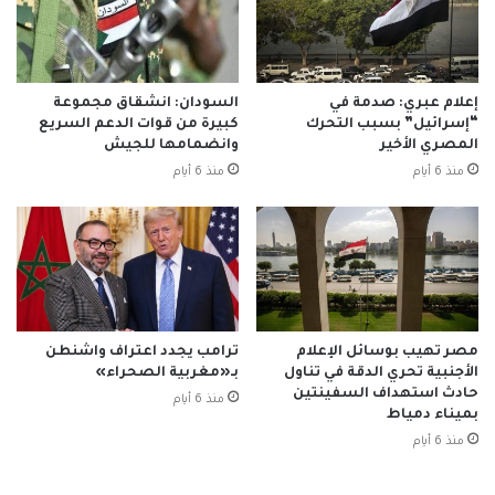
إعلام عبري: صدمة في
السودان: انشقاق مجموعة
“إسرائيل” بسبب التحرك
كبيرة من قوات الدعم السريع
المصري الأخير
وانضمامها للجيش
منذ 6 أيام
منذ 6 أيام
مصر تهيب بوسائل الإعلام
ترامب يجدد اعتراف واشنطن
الأجنبية تحري الدقة في تناول
بـ«مغربية الصحراء»
حادث استهداف السفينتين
منذ 6 أيام
بميناء دمياط
منذ 6 أيام