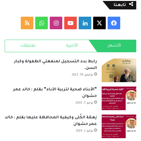
تابعنا
‫X
فيسبوك
لينكدإن
‫YouTube
انستقرام
واتساب
ملخص
الموقع
الأشهر
الأخيرة
تعليقات
RSS
رابط بدء التسجيل لمنفعتي الطفولة وكبار
السن.
نوفمبر 18, 2023
“الأبناء ضحية لتربية الآباء” بقلم : خالد عمر
حشوان
يونيو 3, 2024
نِعمَة الكُلى وكيفية المحافظة عليها بقلم : خالد
عمر حشوان
يوليو 2, 2024