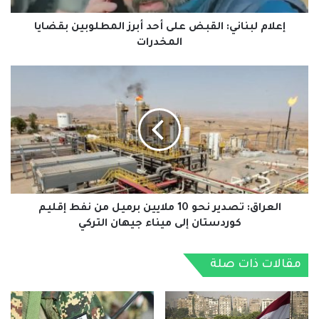
المخدرات
إعلام لبناني: القبض على أحد أبرز المطلوبين بقضايا
المخدرات
العراق:
تصدير
نحو
10
ملايين
برميل
من
نفط
إقليم
كوردستان
العراق: تصدير نحو 10 ملايين برميل من نفط إقليم
إلى
كوردستان إلى ميناء جيهان التركي
ميناء
جيهان
مقالات ذات صلة
التركي