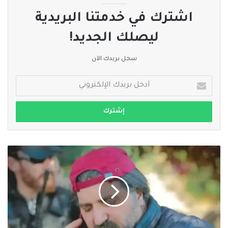
اشترك في خدمتنا البريدية
ليصلك الجديد!
سجل بريدك الآن
أدخل
بريدك
الإلكتروني
إعلام
لبناني:
القبض
على
أحد
أبرز
المطلوبين
بقضايا