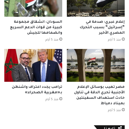
#الخبر_بين_يديك
#صحيفة_العربي_الالكترونية
إعلام عبري: صدمة في
السودان: انشقاق مجموعة
“إسرائيل” بسبب التحرك
كبيرة من قوات الدعم السريع
المصري الأخير
وانضمامها للجيش
نسخ الرابط
منذ 5 أيام
منذ 5 أيام
مصر تهيب بوسائل الإعلام
ترامب يجدد اعتراف واشنطن
الأجنبية تحري الدقة في تناول
بـ«مغربية الصحراء»
حادث استهداف السفينتين
منذ 5 أيام
بميناء دمياط
منذ 5 أيام