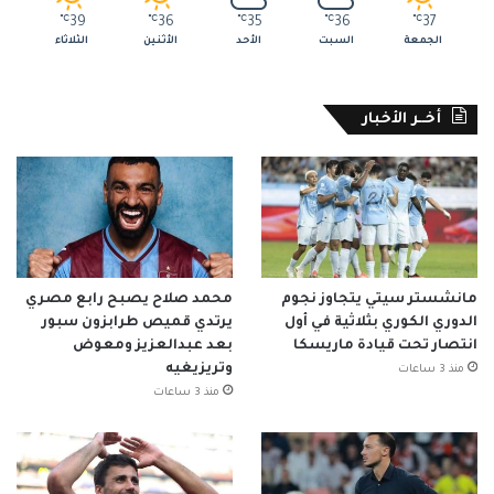
℃
39
℃
36
℃
35
℃
36
℃
37
الجمعة
السبت
الأحد
الأثنين
الثلاثاء
أخــر الأخبار
مانشستر سيتي يتجاوز نجوم
محمد صلاح يصبح رابع مصري
الدوري الكوري بثلاثية في أول
يرتدي قميص طرابزون سبور
انتصار تحت قيادة ماريسكا
بعد عبدالعزيز ومعوض
وتريزيغيه
منذ 3 ساعات
منذ 3 ساعات