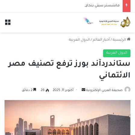
مانشستر سيتي يتجاوز نجوم الدوري الكوري بثلاثية في أول انتصار تحت قيادة ماريسكا
الق
الرئيسية
/
أخبار العالم
/
الدول العربية
الدول العربية
ستاندردآند بورز ترفع تصنيف مصر
الائتماني
أرسل
صحيفة العربي الإلكترونية
أكتوبر 11, 2025
26
2 دقائق
بريدا
إلكترونيا