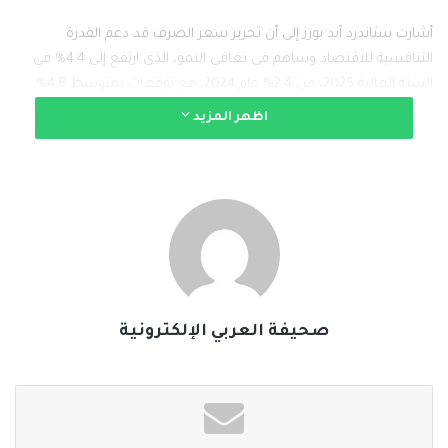
أشارت ستاندرد آند بورز إلى أن تحرير سعر الصرف قد دعم القدرة
التنافسية للاقتصاد وساهم في تعافي النمو، الذي ارتفع إلى 4.4% في
السنة المالية 2025، من 2.4% عام 2024، مع توقعات بمتوسط 4.8%
حتى عام 2028.
اظهر المزيد
كما ساهمت الإصلاحات في:
– زيادة تدفقات السياحة وتحويلات المصريين العاملين بالخارج.
– تحسن صافي التدفقات المالية، ما دعم المركز الخارجي للاقتصاد.
– تدفقات استثمار أجنبي مباشر كبيرة، خاصةً المرتبطة بالاستثمار
صحيفة العربي الإلكترونية
العقاري، البالغة 35 مليار دولار من شركة القابضة (ADQ) في منطقة
رأس الحكمة.
وقد أدّت هذه العوامل، إلى جانب دعم صندوق النقد الدولي وجهات مانحة
أخرى، إلى زيادة احتياطات النقد الأجنبي وتحسن المقاييس الخارجية