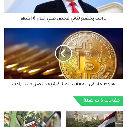
6
الأجنبي خلال الفترة الماضيه، وتوقعت أن يصل إجمالي الاحتياطي النقدي
أشهر
الأجنبي في نهاية السنة المالية 2027، المنتهية في يونيو 2027، إلى 4.2
شهر من المدفوعات الخارجية الحالية، مقارنة بـ 4.4 شهر في نهاية السنة
ترامب يخضع لثاني فحص طبي خلال 6 أشهر
المالية 2025.
هبوط
حاد
وألمحت فيتش إلى أنه “لم يُلاحظ تباين كبير بين أسعار الصرف الرسمية
في
والموازية منذ توحيدهما في مارس 2024، كما لا توجد تقارير عن تراكمات
العملات
في سوق الصرف الأجنبي”.
المشفرة
بعد
تصريحات
ولفتت الوكالة إلى تراجع التضخم في مصر 11.7% في سبتمبر، مقارنةً بـ
ترامب
26.5% في العام السابق، نتيجةً “لتأثيرات فترة الأساس، وتباطؤ زيادة
أسعار المواد الغذائية، واستقرار سعر الصرف، وتشديد السياسة النقدية.
هبوط حاد في العملات المشفرة بعد تصريحات ترامب
وتتوقع أن يبلغ متوسط التضخم 12.3% في السنة المالية 2026، مما
مقالات ذات صلة
يعكس تحسن توقعات التضخم.
ورجحت فيتش خفض سعر الفائدة الأساسي من 21.5% إلى مستوى
يتماشى مع معدل حقيقي البالغ قرابة 4% بحلول السنة المالية 2027.