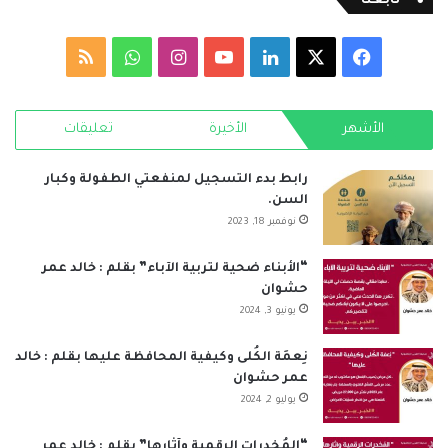
تابعنا
‫X
فيسبوك
لينكدإن
‫YouTube
انستقرام
واتساب
ملخص
الموقع
الأشهر
الأخيرة
تعليقات
RSS
رابط بدء التسجيل لمنفعتي الطفولة وكبار
السن.
نوفمبر 18, 2023
“الأبناء ضحية لتربية الآباء” بقلم : خالد عمر
حشوان
يونيو 3, 2024
نِعمَة الكُلى وكيفية المحافظة عليها بقلم : خالد
عمر حشوان
يوليو 2, 2024
“المُخدرات الرقمية وآثارها” بقلم : خالد عمر