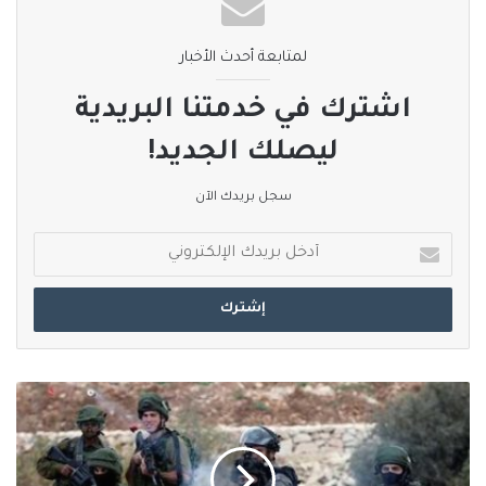
#الخبر_بين_يديك
أوكرانيا
زيلينسكي
لمتابعة أحدث الأخبار
صحيفة_العربي_الالكترونية
اشترك في خدمتنا البريدية
نسخ الرابط
ليصلك الجديد!
سجل بريدك الآن
أدخل
بريدك
الإلكتروني
استشهاد
شاب
فلسطيني
برصاص
قوات