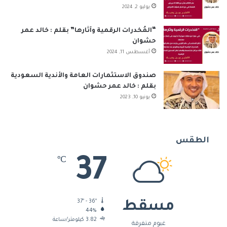
يوليو 2, 2024
“المُخدرات الرقمية وآثارها” بقلم : خالد عمر
حشوان
أغسطس 11, 2024
صندوق الاستثمارات العامة والأندية السعودية
بقلم : خالد عمر حشوان
يونيو 10, 2023
الطقس
37
℃
37º - 36º
مسقط
44%
3.82 كيلومتر/ساعة
غيوم متفرقة