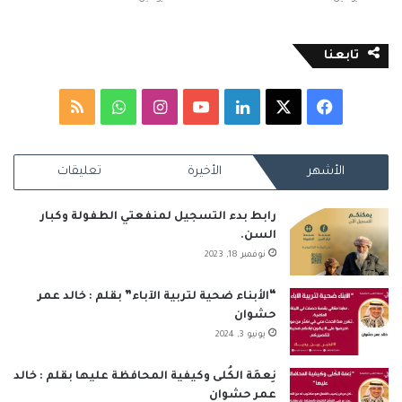
تابعنا
‫X
فيسبوك
لينكدإن
‫YouTube
انستقرام
واتساب
ملخص
الموقع
الأشهر
الأخيرة
تعليقات
RSS
رابط بدء التسجيل لمنفعتي الطفولة وكبار
السن.
نوفمبر 18, 2023
“الأبناء ضحية لتربية الآباء” بقلم : خالد عمر
حشوان
يونيو 3, 2024
نِعمَة الكُلى وكيفية المحافظة عليها بقلم : خالد
عمر حشوان