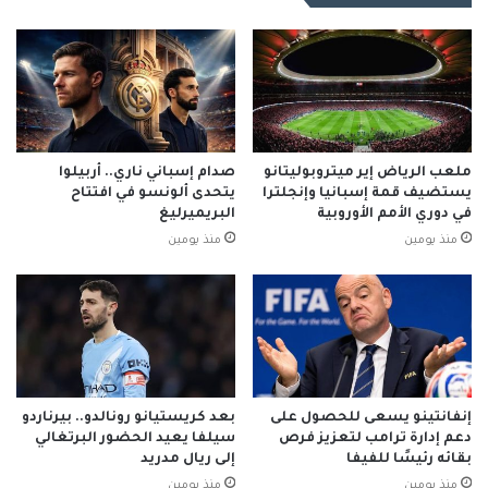
ملعب الرياض إير ميتروبوليتانو
صدام إسباني ناري.. أربيلوا
يستضيف قمة إسبانيا وإنجلترا
يتحدى ألونسو في افتتاح
في دوري الأمم الأوروبية
البريميرليغ
منذ يومين
منذ يومين
إنفانتينو يسعى للحصول على
بعد كريستيانو رونالدو.. بيرناردو
دعم إدارة ترامب لتعزيز فرص
سيلفا يعيد الحضور البرتغالي
بقائه رئيسًا للفيفا
إلى ريال مدريد
منذ يومين
منذ يومين