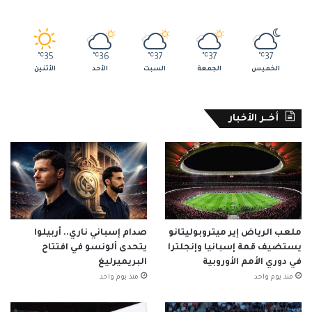
℃
35
℃
36
℃
37
℃
37
℃
37
الخميس
الجمعة
السبت
الأحد
الأثنين
أخــر الأخبار
ملعب الرياض إير ميتروبوليتانو
صدام إسباني ناري.. أربيلوا
يستضيف قمة إسبانيا وإنجلترا
يتحدى ألونسو في افتتاح
في دوري الأمم الأوروبية
البريميرليغ
منذ يوم واحد
منذ يوم واحد