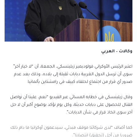
وكالات – العربي
اعتبر الرئيس الأوكراني فولوديمير زيلينسكي، الجمعة، أن “لا خيار آخر”
سوى أن ترسل الدول الغربية دبابات ثقيلة إلى بلاده، وذلك بعد عدم
صدور أي قرار من اجتماع لحلفاء كييف في رامشتاين بألمانيا.
وقال زيلينسكي في خطابه المسائي عبر الفيديو “نعم، علينا أن نواصل
القتال للحصول على دبابات حديثة، وكل يوم نؤكد بوضوح أكبر أن لا حل
آخر سوى اتخاذ قرار في شأن الدبابات”.
كما أضاف “لدى شركائنا موقف مبدئي، سيدعمون أوكرانيا ما دام ذلك
ضروريا من أجل (تحقيق) انتصارنا”.