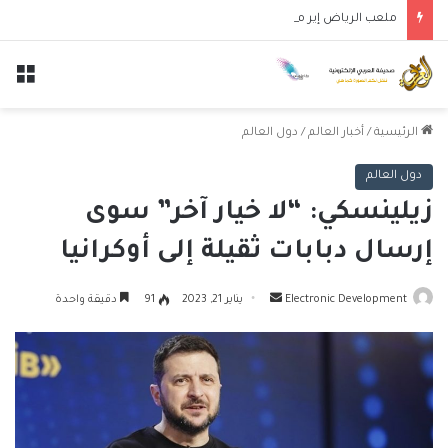
ملعب الرياض إير ميتروبوليتانو يستضيف قمة إسبانيا وإنجلترا في دوري الأمم الأوروبية
الق
الرئيسية
/
أخبار العالم
/
دول العالم
دول العالم
زيلينسكي: “لا خيار آخر” سوى
إرسال دبابات ثقيلة إلى أوكرانيا
أرسل
Electronic Development
يناير 21, 2023
91
دقيقة واحدة
بريدا
إلكترونيا